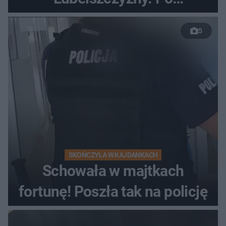
nieudanym manewrze
5
wyprzedzania zginął
kierowca auta
SKOŃCZYŁA W KAJDANKACH
Schowała w majtkach
fortunę! Poszła tak na policję