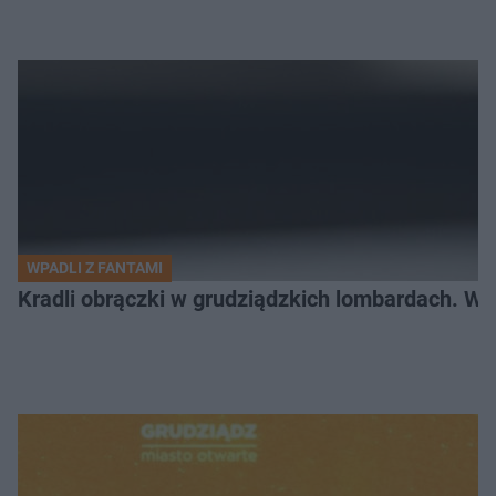
WPADLI Z FANTAMI
Kradli obrączki w grudziądzkich lombardach. Wp