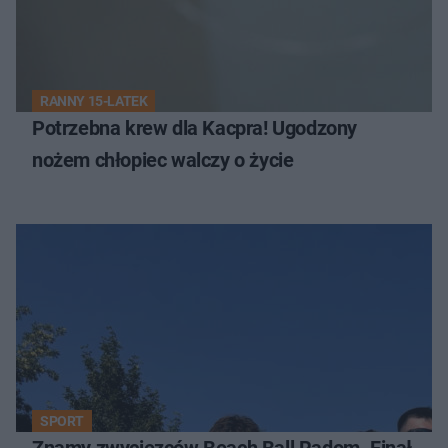
RANNY 15-LATEK
Potrzebna krew dla Kacpra! Ugodzony
nożem chłopiec walczy o życie
SPORT
Znamy zwycięzców Beach Ball Radom. Finał