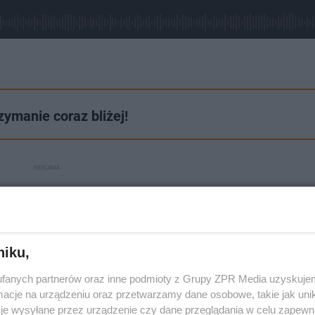
manie coraz bliżej!
niku,
fanych partnerów oraz inne podmioty z Grupy ZPR Media uzyskujem
cje na urządzeniu oraz przetwarzamy dane osobowe, takie jak unika
je wysyłane przez urządzenie czy dane przeglądania w celu zapewn