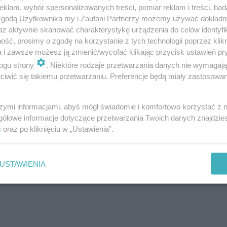
klam, wybór spersonalizowanych treści, pomiar reklam i treści, bad
 zgodą Użytkownika my i Zaufani Partnerzy możemy używać dokład
az aktywnie skanować charakterystykę urządzenia do celów identyfi
ść, prosimy o zgodę na korzystanie z tych technologii poprzez klikn
a i zawsze możesz ją zmienić/wycofać klikając przycisk ustawień pr
ogu strony
. Niektóre rodzaje przetwarzania danych nie wymagaj
iwić się takiemu przetwarzaniu. Preferencje będą miały zastosowanie
szymi informacjami, abyś mógł świadomie i komfortowo korzystać z
gółowe informacje dotyczące przetwarzania Twoich danych znajdzi
 także za pośrednictwem naszych mediów społeczności
s
oraz po kliknięciu w „Ustawienia”.
USTAWIENIA