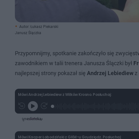
Autor: Łukasz Piekarski
Janusz Ślączka
Przypomnijmy, spotkanie zakończyło się zwycięs
zawodnikiem w talii trenera Janusza Ślączki był
Fr
najlepszej strony pokazał się
Andrzej Lebiediew
z 
Mówi Andrzej Lebiediew z Wilków Krosno. Posłuchaj:
L
P
P
G
o
r
r
r
a
z
z
a
d
e
e
j
e
w
w
d
i
i
:
ń
ń
1
1
1
Mówi Kacper Łobodziński z GKM-u Grudziądz. Posłuchaj:
5