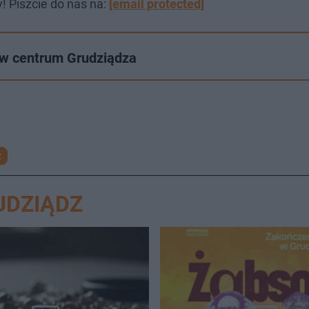
! Piszcie do nas na:
[email protected]
 w centrum Grudziądza
z
UDZIĄDZ