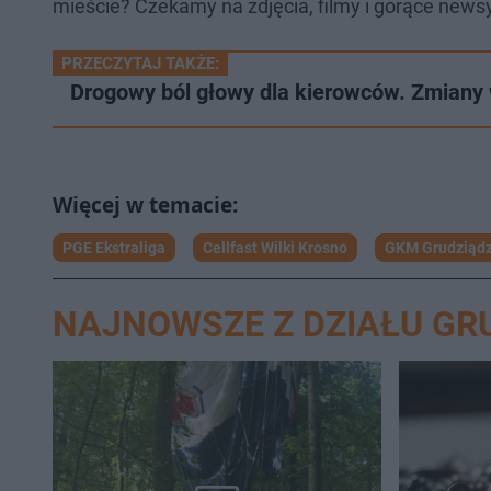
mieście? Czekamy na zdjęcia, filmy i gorące newsy
PRZECZYTAJ TAKŻE:
Drogowy ból głowy dla kierowców. Zmiany
PGE Ekstraliga
Cellfast Wilki Krosno
GKM Grudziąd
NAJNOWSZE Z DZIAŁU GR