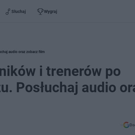
Słuchaj
Wygraj
haj audio oraz zobacz film
ików i trenerów po
. Posłuchaj audio or
Do