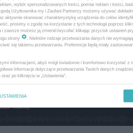
klam, wybór spersonalizowanych treści, pomiar reklam i treści, bad
 zgodą Użytkownika my i Zaufani Partnerzy możemy używać dokład
az aktywnie skanować charakterystykę urządzenia do celów identyfi
rze będę wspominał swój pobyt w
ść, prosimy o zgodę na korzystanie z tych technologii poprzez klikn
po zakończeniu rundy jesiennej trener
a i zawsze możesz ją zmienić/wycofać klikając przycisk ustawień pr
ogu strony
. Niektóre rodzaje przetwarzania danych nie wymagaj
eli mam się dalej rozwijać powinienem
iwić się takiemu przetwarzaniu. Preferencje będą miały zastosowanie
 dodaje 23-letni pomocnik.
szymi informacjami, abyś mógł świadomie i komfortowo korzystać z
 drugoligowcem. Łącznie na trzecim poziomie rozgrywko
gółowe informacje dotyczące przetwarzania Twoich danych znajdzi
s
oraz po kliknięciu w „Ustawienia”.
ą w Resovii reprezentował jeszcze barwy Stali Mielec i Sia
USTAWIENIA
iądz. Posłuchaj: