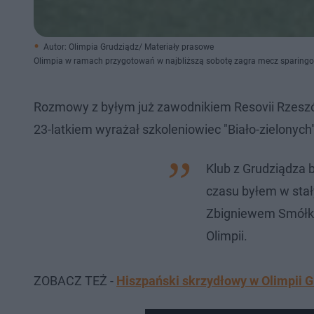
Autor: Olimpia Grudziądz/ Materiały prasowe
Olimpia w ramach przygotowań w najbliższą sobotę zagra mecz sparin
Rozmowy z byłym już zawodnikiem Resovii Rzesz
23-latkiem wyrażał szkoleniowiec "Biało-zielonych
Klub z Grudziądza 
czasu byłem w stał
Zbigniewem Smółką 
Olimpii.
ZOBACZ TEŻ -
Hiszpański skrzydłowy w Olimpii Gr