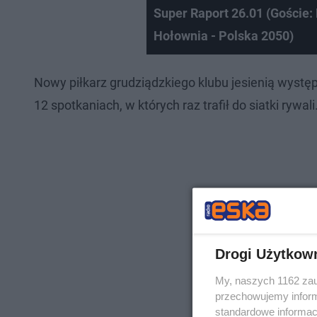
Super Raport 26.01 (Goście:
Hołownia - Polska 2050)
Nowy piłkarz grudziądzkiego klubu jesienią wyst
12 spotkaniach, w których raz trafił do siatki rywali
Drogi Użytkow
My, naszych 1162 zau
przechowujemy informa
standardowe informac