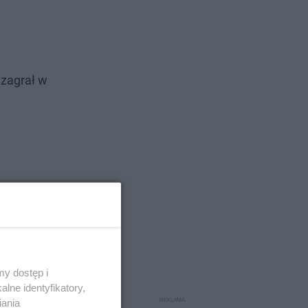
 zagrał w
y dostęp i
lne identyfikatory,
iania