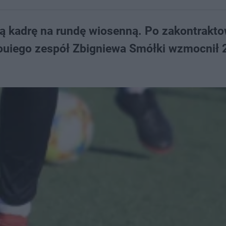
ją kadrę na rundę wiosenną. Po zakontrakt
aouiego zespół Zbigniewa Smółki wzmocnił 2