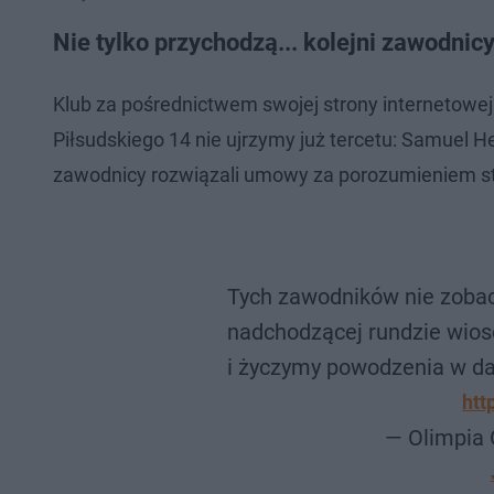
j
e
w
w
d
i
i
:
ń
ń
Nie tylko przychodzą... kolejni zawodnic
1
1
1
1
0
0
.
s
s
3
d
d
Klub za pośrednictwem swojej strony internetowej
8
o
o
%
t
p
Piłsudskiego 14 nie ujrzymy już tercetu: Samuel 
u
r
ł
z
zawodnicy rozwiązali umowy za porozumieniem st
u
o
d
u
Tych zawodników nie zoba
nadchodzącej rundzie wios
i życzymy powodzenia w dals
htt
— Olimpia