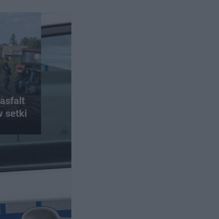
asfalt
w setki