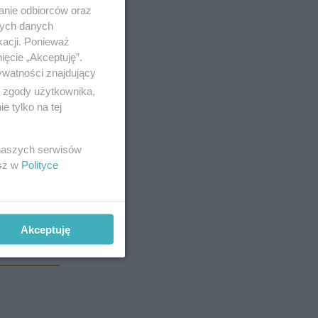
anie odbiorców oraz
nych danych
kacji. Ponieważ
ięcie „Akceptuję”.
ywatności znajdujący
ą zgody użytkownika,
 tylko na tej
 naszych serwisów
i w Twoim
esz w
Polityce
Akceptuję