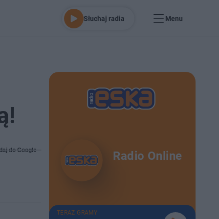
Słuchaj radia
Menu
ą!
daj do Google
Radio Online
TERAZ GRAMY