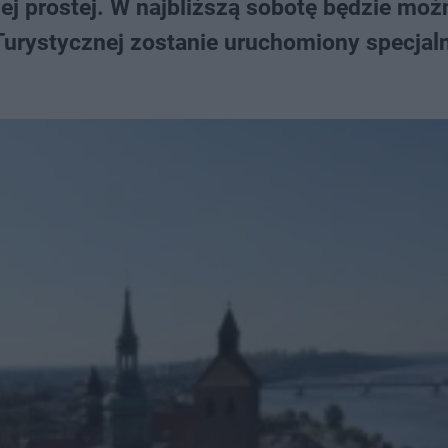
j prostej. W najbliższą sobotę będzie moż
 Turystycznej zostanie uruchomiony specjal