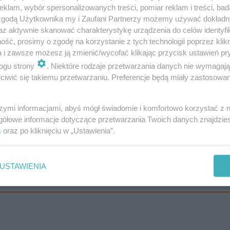
klam, wybór spersonalizowanych treści, pomiar reklam i treści, bad
 zgodą Użytkownika my i Zaufani Partnerzy możemy używać dokład
az aktywnie skanować charakterystykę urządzenia do celów identyfi
ść, prosimy o zgodę na korzystanie z tych technologii poprzez klikn
a i zawsze możesz ją zmienić/wycofać klikając przycisk ustawień pr
ogu strony
. Niektóre rodzaje przetwarzania danych nie wymagaj
iwić się takiemu przetwarzaniu. Preferencje będą miały zastosowanie
99
) będzie czynna do północy.
szymi informacjami, abyś mógł świadomie i komfortowo korzystać z
okolicy? A może chcesz poinformować o trudnej sytuacj
gółowe informacje dotyczące przetwarzania Twoich danych znajdzi
s
oraz po kliknięciu w „Ustawienia”.
! Piszcie do nas na:
[email protected]
USTAWIENIA
dzi o 100 milionów złotych