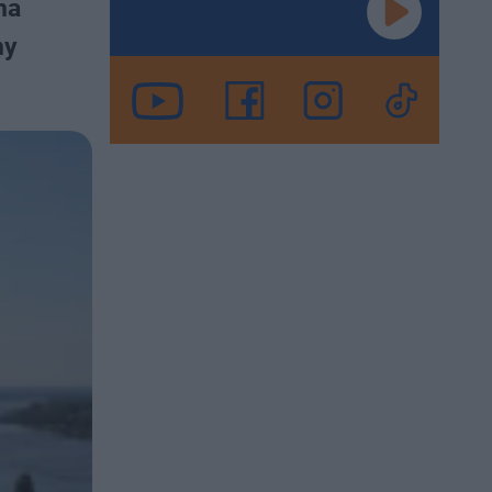
na
ny