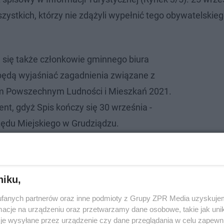
ystkich, którzy nie zdążyli wypełnić tego obywatelskie
 się także członkowie gminnego biura
będą wyjaśniać zagadnienia związane z
 Powszechnym Ludności i Mieszkań 2021.
nt, gdyż Spis kończy się 30 września -
zędu Miejskiego w Grudziądzu.
niku,
fanych partnerów oraz inne podmioty z Grupy ZPR Media uzyskujem
cje na urządzeniu oraz przetwarzamy dane osobowe, takie jak unika
je wysyłane przez urządzenie czy dane przeglądania w celu zapewn