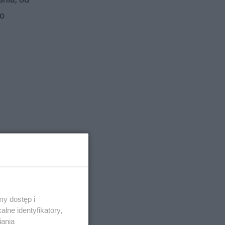
go
y dostęp i
lne identyfikatory,
iania