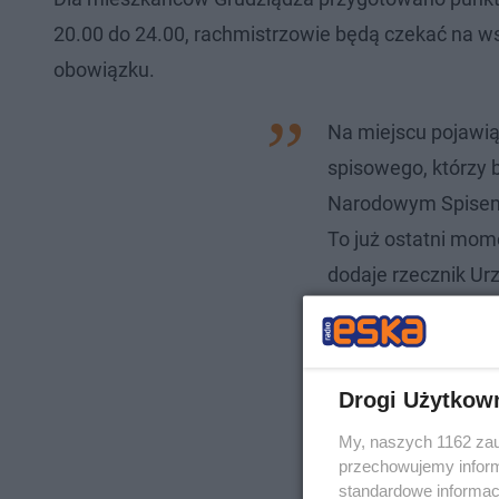
20.00 do 24.00, rachmistrzowie będą czekać na wsz
obowiązku.
Na miejscu pojawią
spisowego, którzy 
Narodowym Spisem
To już ostatni mome
dodaje rzecznik Ur
Drogi Użytkow
My, naszych 1162 zau
przechowujemy informa
standardowe informac