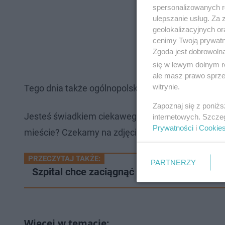
spersonalizowanych re
ulepszanie usług. Za
geolokalizacyjnych or
cenimy Twoją prywatno
Zgoda jest dobrowoln
się w lewym dolnym r
ale masz prawo sprzec
witrynie.
Tego dnia także ogólnopolska infolinia (
22 279 99 
Zapoznaj się z poniż
Jesteś świadkiem ciekawego zdarzenia w waszej 
internetowych. Szcze
Prywatności
i
Cookie
mieście? Czekamy na zdjęcia, filmy i gorące newsy
PRZECZYTAJ TAKŻE:
PARTNERZY
Szpital chce zaciągnąć kolejny kredyt. Cho