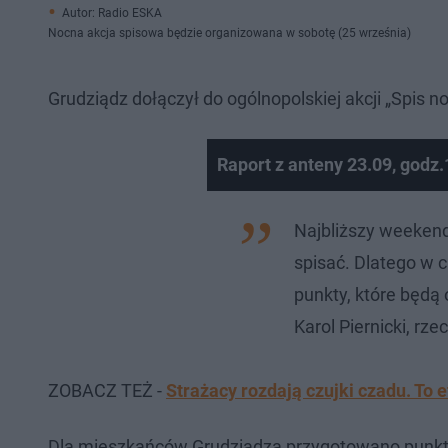
Autor: Radio ESKA
Nocna akcja spisowa będzie organizowana w sobotę (25 września)
Grudziądz dołączył do ogólnopolskiej akcji „Spis
Raport z anteny 23.09, godz.
Najbliższy weekend
spisać. Dlatego w 
punkty, które będą
Karol Piernicki, rze
ZOBACZ TEŻ -
Strażacy rozdają czujki czadu. To
Dla mieszkańców Grudziądza przygotowano punkt s