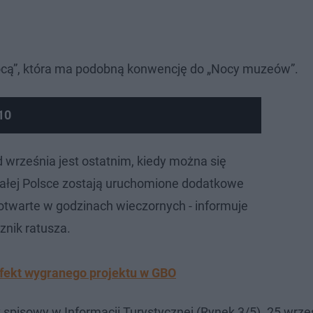
 nocą”, która ma podobną konwencję do „Nocy muzeów”.
10
 września jest ostatnim, kiedy można się
całej Polsce zostają uruchomione dodatkowe
 otwarte w godzinach wieczornych - informuje
cznik ratusza.
 efekt wygranego projektu w GBO
pisowy w Informacji Turystycznej (Rynek 3/5). 25 wrześ