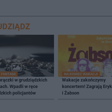
UDZIĄDZ
Z FANTAMI
NA KONIEC WAKACJI
brączki w grudziądzkich
Wakacje zakończymy
ach. Wpadli w ręce
koncertem! Zagrają Ery
zkich policjantów
i Żabson