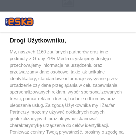
Drogi Użytkowniku,
My, naszych 1160 zaufanych partnerów oraz inne
Żaden utwór zamieszczony w serwisie nie może być powielany i
podmioty z Grupy ZPR Media uzyskujemy dostęp i
rozpowszechniany lub dalej rozpowszechniany w jakikolwiek sposób (w
tym także elektroniczny lub mechaniczny) na jakimkolwiek polu
przechowujemy informacje na urządzeniu oraz
eksploatacji w jakiejkolwiek formie, włącznie z umieszczaniem w Internecie
przetwarzamy dane osobowe, takie jak unikalne
bez pisemnej zgody właściciela praw. Jakiekolwiek użycie lub
wykorzystanie utworów w całości lub w części z naruszeniem prawa, tzn.
identyfikatory, standardowe informacje wysyłane przez
bez właściwej zgody, jest zabronione pod groźbą kary i może być ścigane
urządzenie czy dane przeglądania w celu zapewniania
prawnie.
spersonalizowanych reklam, wybór spersonalizowanych
treści, pomiar reklam i treści, badanie odbiorców oraz
ulepszanie usług. Za zgodą Użytkownika my i Zaufani
Partnerzy możemy używać dokładnych danych
geolokalizacyjnych oraz aktywnie skanować
charakterystykę urządzenia do celów identyfikacji.
O nas
Ponieważ cenimy Twoją prywatność, prosimy o zgodę na