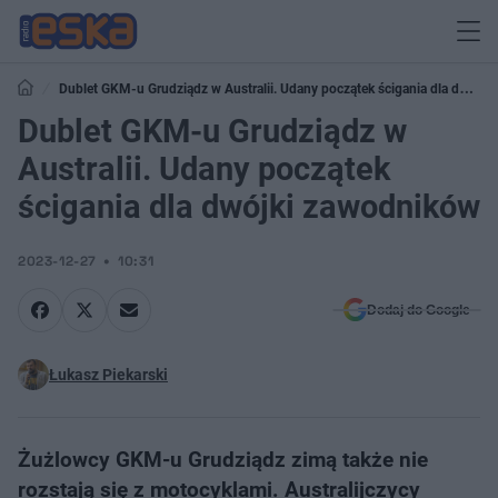
Dublet GKM-u Grudziądz w Australii. Udany początek ścigania dla dwójki
zawodników
Dublet GKM-u Grudziądz w
Australii. Udany początek
ścigania dla dwójki zawodników
2023-12-27
10:31
Dodaj do Google
Łukasz Piekarski
Żużlowcy GKM-u Grudziądz zimą także nie
rozstają się z motocyklami. Australijczycy