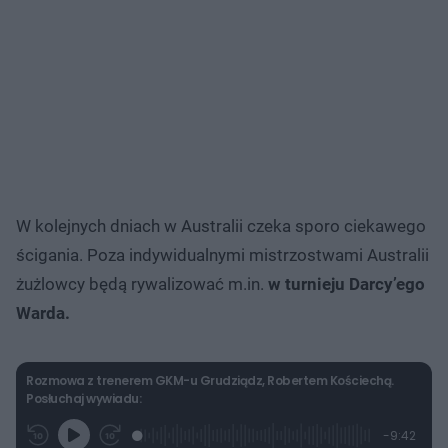
W kolejnych dniach w Australii czeka sporo ciekawego
ścigania. Poza indywidualnymi mistrzostwami Australii
żużlowcy będą rywalizować m.in.
w turnieju Darcy’ego
Warda.
Rozmowa z trenerem GKM-u Grudziądz, Robertem Kościechą.
Posłuchaj wywiadu:
L
P
P
P
-
9:42
G
o
r
r
o