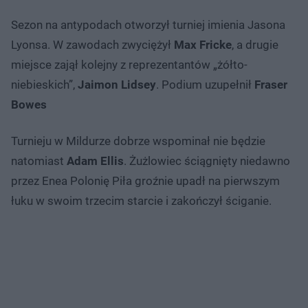
Sezon na antypodach otworzył turniej imienia Jasona
Lyonsa. W zawodach zwyciężył
Max Fricke
, a drugie
miejsce zajął kolejny z reprezentantów „żółto-
niebieskich”,
Jaimon Lidsey
. Podium uzupełnił
Fraser
Bowes
Turnieju w Mildurze dobrze wspominał nie będzie
natomiast
Adam Ellis
. Żużlowiec ściągnięty niedawno
przez Enea Polonię Piła groźnie upadł na pierwszym
łuku w swoim trzecim starcie i zakończył ściganie.