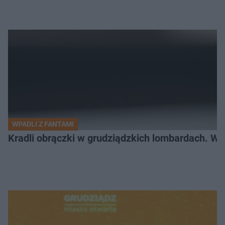
WPADLI Z FANTAMI
Kradli obrączki w grudziądzkich lombardach. Wp