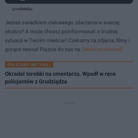
z
r
a
z
z
o
a
d
e
e
s
j
t
e
w
w
a
d
i
i
ł
:
ń
ń
y
Jesteś świadkiem ciekawego zdarzenia w waszej
c
2
1
1
z
.
0
0
a
okolicy? A może chcesz poinformować o trudnej
s
5
s
s
Â
7
d
d
sytuacji w Twoim mieście? Czekamy na zdjęcia, filmy i
%
o
o
t
p
gorące newsy! Piszcie do nas na:
[email protected]
u
r
ł
z
u
o
d
POLECANY ARTYKUŁ:
u
Okradał torebki na cmentarzu. Wpadł w ręce
policjantów z Grudziądza