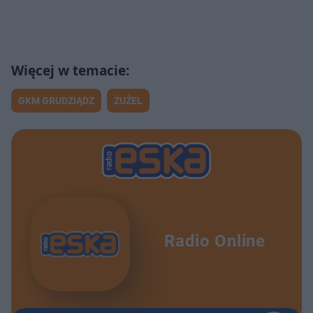
GKM GRUDZIĄDZ
ŻUŻEL
Radio Online