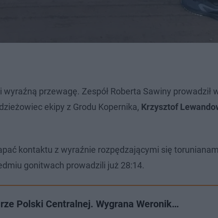
nęli wyraźną przewagę. Zespół Roberta Sawiny prowadził
dzieżowiec ekipy z Grodu Kopernika,
Krzysztof Lewando
 złapać kontaktu z wyraźnie rozpędzającymi się torunianami
iedmiu gonitwach prowadzili już 28:14.
arze Polski Centralnej. Wygrana Weronik…