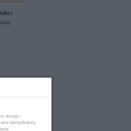
icke i
adały
y dostęp i
lne identyfikatory,
iania