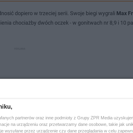
sić dopiero w trzeciej serii. Swoje biegi wygrali
Max Fr
bienia chociażby dwóch oczek - w gonitwach nr 8,9 i 10 p
niku,
fanych partnerów oraz inne podmioty z Grupy ZPR Media uzyskujem
cje na urządzeniu oraz przetwarzamy dane osobowe, takie jak unika
je wysyłane przez urządzenie czy dane przeglądania w celu zapewn