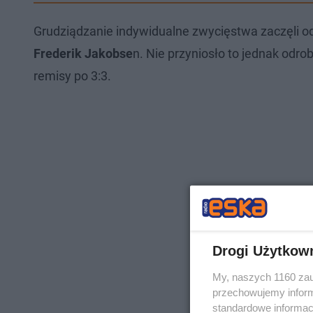
Grudziądzanie indywidualne zwycięstwa zaczęli odno
Frederik Jakobse
n. Nie przyniosło to jednak odro
remisy po 3:3.
Drogi Użytkow
My, naszych 1160 zau
przechowujemy informa
standardowe informac