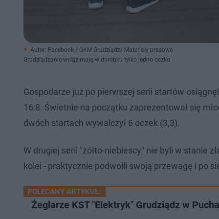
Autor: Facebook / GKM Grudziądz/ Materiały prasowe
Grudziądzanie wciąż mają w dorobku tylko jedno oczko
Gospodarze już po pierwszej serii startów osiąg
16:8. Świetnie na początku zaprezentował się mło
dwóch startach wywalczył 6 oczek (3,3).
W drugiej serii "żółto-niebiescy" nie byli w stanie
kolei - praktycznie podwoili swoją przewagę i po s
POLECANY ARTYKUŁ:
Żeglarze KST "Elektryk" Grudziądz w Puch