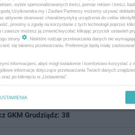
klam, wybór spersonalizowanych treści, pomiar reklam i treści, bad
brakło
Nickiego Pedersena
, który po dwóch startach (1,D
 zgodą Użytkownika my i Zaufani Partnerzy możemy używać dokład
az aktywnie skanować charakterystykę urządzenia do celów identyfi
z dalszej jazdy w meczu.
ść, prosimy o zgodę na korzystanie z tych technologii poprzez klikn
a i zawsze możesz ją zmienić/wycofać klikając przycisk ustawień pr
 nominowanymi... z tym, że tutaj grudziądzanie byli w 
ogu strony
. Niektóre rodzaje przetwarzania danych nie wymagaj
tym skutecznie odpowiedzieli zawodnicy Apatora 5:1.
iwić się takiemu przetwarzaniu. Preferencje będą miały zastosowanie
żyny wyprowadziły po mocnym ciosie - w postaci wynik
szymi informacjami, abyś mógł świadomie i komfortowo korzystać z
gółowe informacje dotyczące przetwarzania Twoich danych znajdzi
ostatniej gonitwie w miejsce Emila Sajfutdinowa pojawił s
s
oraz po kliknięciu w „Ustawienia”.
ndowski.
USTAWIENIA
ń pewnie pokonał na własny torze Zooleszcz GKM Grudzi
z GKM Grudziądz: 38