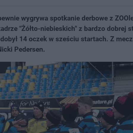
 pewnie wygrywa spotkanie derbowe z ZOOl
rze "Żółto-niebieskich" z bardzo dobrej s
 zdobył 14 oczek w sześciu startach. Z mecz
icki Pedersen.