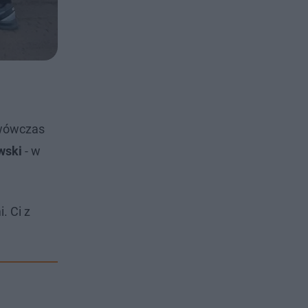
 wówczas
wski
- w
. Ci z