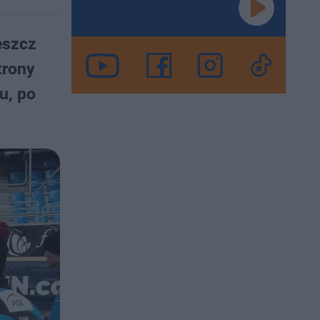
eszcz
trony
u, po