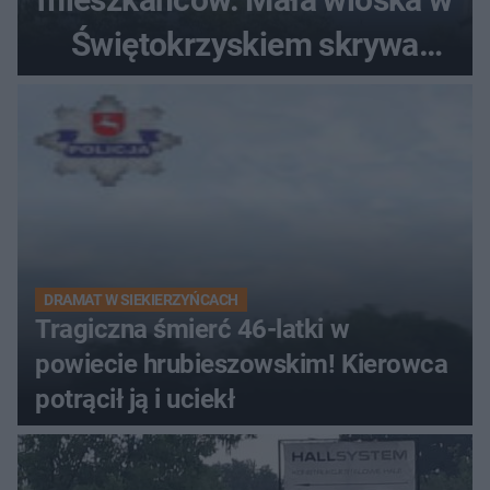
Świętokrzyskiem skrywa
zabytki, bywał tu nawet król
DRAMAT W SIEKIERZYŃCACH
Tragiczna śmierć 46-latki w
powiecie hrubieszowskim! Kierowca
potrącił ją i uciekł