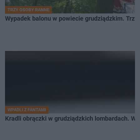
TRZY OSOBY RANNE
Wypadek balonu w powiecie grudziądzkim. Trzy os
WPADLI Z FANTAMI
Kradli obrączki w grudziądzkich lombardach. Wp