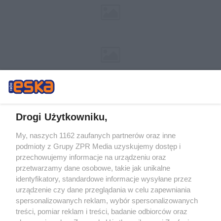
Drogi Użytkowniku,
My, naszych 1162 zaufanych partnerów oraz inne
Żaden utwór zamieszczony w serwisie nie może być powielany i
podmioty z Grupy ZPR Media uzyskujemy dostęp i
rozpowszechniany lub dalej rozpowszechniany w jakikolwiek sposób (w
tym także elektroniczny lub mechaniczny) na jakimkolwiek polu
przechowujemy informacje na urządzeniu oraz
eksploatacji w jakiejkolwiek formie, włącznie z umieszczaniem w Internecie
przetwarzamy dane osobowe, takie jak unikalne
bez pisemnej zgody właściciela praw. Jakiekolwiek użycie lub
identyfikatory, standardowe informacje wysyłane przez
wykorzystanie utworów w całości lub w części z naruszeniem prawa, tzn.
bez właściwej zgody, jest zabronione pod groźbą kary i może być ścigane
urządzenie czy dane przeglądania w celu zapewniania
prawnie.
spersonalizowanych reklam, wybór spersonalizowanych
treści, pomiar reklam i treści, badanie odbiorców oraz