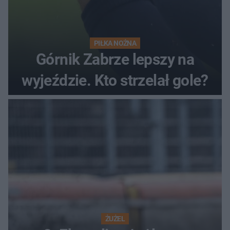
PIŁKA NOŻNA
Górnik Zabrze lepszy na
wyjeździe. Kto strzelał gole?
ŻUŻEL