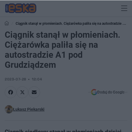
Ciągnik stanął w płomieniach. Ciężarówka paliła się na autostradzie A1
pod Grudziądzem
Ciągnik stanął w płomieniach.
Ciężarówka paliła się na
autostradzie A1 pod
Grudziądzem
2023-07-28
12:04
Dodaj do Google
Łukasz Piekarski
Ciągnik siodłowy stanął w płomieniach dzisiaj