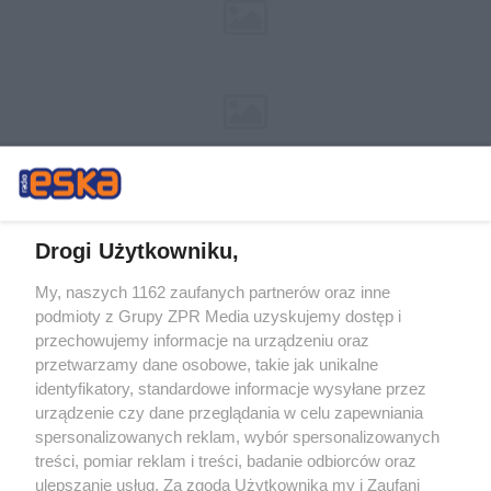
Drogi Użytkowniku,
My, naszych 1162 zaufanych partnerów oraz inne
Żaden utwór zamieszczony w serwisie nie może być powielany i
podmioty z Grupy ZPR Media uzyskujemy dostęp i
rozpowszechniany lub dalej rozpowszechniany w jakikolwiek sposób (w
tym także elektroniczny lub mechaniczny) na jakimkolwiek polu
przechowujemy informacje na urządzeniu oraz
eksploatacji w jakiejkolwiek formie, włącznie z umieszczaniem w Internecie
przetwarzamy dane osobowe, takie jak unikalne
bez pisemnej zgody właściciela praw. Jakiekolwiek użycie lub
wykorzystanie utworów w całości lub w części z naruszeniem prawa, tzn.
identyfikatory, standardowe informacje wysyłane przez
bez właściwej zgody, jest zabronione pod groźbą kary i może być ścigane
urządzenie czy dane przeglądania w celu zapewniania
prawnie.
spersonalizowanych reklam, wybór spersonalizowanych
treści, pomiar reklam i treści, badanie odbiorców oraz
ulepszanie usług. Za zgodą Użytkownika my i Zaufani