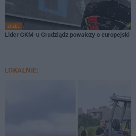
ŻUŻEL
Lider GKM-u Grudziądz powalczy o europejski t
LOKALNIE: