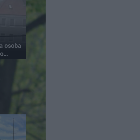
na osoba
do