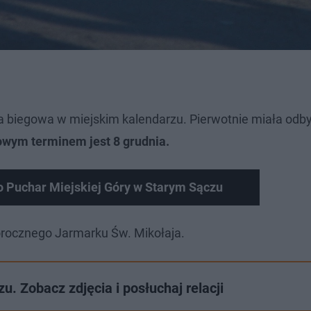
a biegowa w miejskim kalendarzu. Pierwotnie miała odby
owym terminem jest 8 grudnia.
 o Puchar Miejskiej Góry w Starym Sączu
egorocznego Jarmarku Św. Mikołaja.
u. Zobacz zdjęcia i posłuchaj relacji