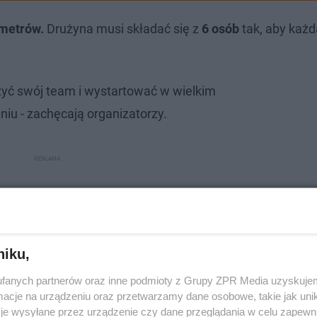
ometrów.
Drużyna musi składać się z
6 osób
tak, aby każ
yć swój team i wystartować w wielkim
u - zachęcają organizatorzy.
niku,
fanych partnerów oraz inne podmioty z Grupy ZPR Media uzyskujem
cje na urządzeniu oraz przetwarzamy dane osobowe, takie jak unika
je wysyłane przez urządzenie czy dane przeglądania w celu zapewn