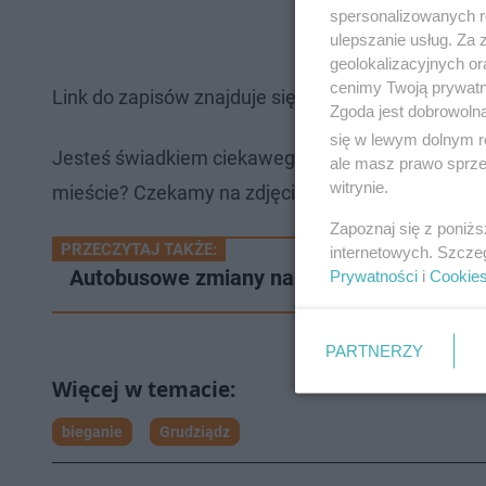
spersonalizowanych re
ulepszanie usług. Za
geolokalizacyjnych or
cenimy Twoją prywatno
Link do zapisów znajduje się
TUTAJ
. Będzie on ak
Zgoda jest dobrowoln
się w lewym dolnym r
Jesteś świadkiem ciekawego zdarzenia w waszej 
ale masz prawo sprzec
witrynie.
mieście? Czekamy na zdjęcia, filmy i gorące newsy
Zapoznaj się z poniż
PRZECZYTAJ TAKŻE:
internetowych. Szcze
Autobusowe zmiany na drodze do Rogóźna.
Prywatności
i
Cookie
PARTNERZY
bieganie
Grudziądz