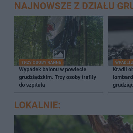
NAJNOWSZE Z DZIAŁU GR
TRZY OSOBY RANNE
WPADLI 
Wypadek balonu w powiecie
Kradli o
grudziądzkim. Trzy osoby trafiły
lombard
do szpitala
grudziąd
LOKALNIE: