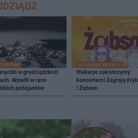
UDZIĄDZ
Z FANTAMI
NA KONIEC WAKACJI
brączki w grudziądzkich
Wakacje zakończymy
ach. Wpadli w ręce
koncertem! Zagrają Ery
zkich policjantów
i Żabson