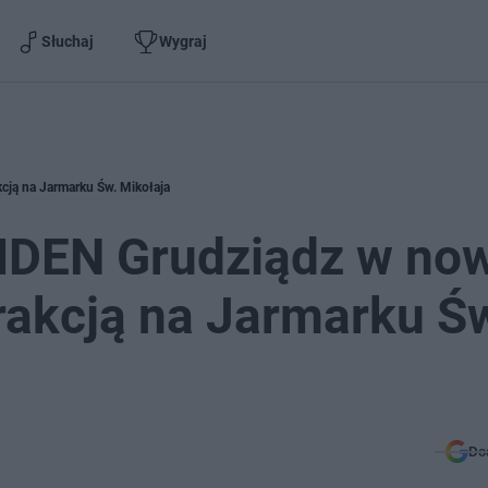
Słuchaj
Wygraj
cją na Jarmarku Św. Mikołaja
KIDEN Grudziądz w n
trakcją na Jarmarku Ś
Do