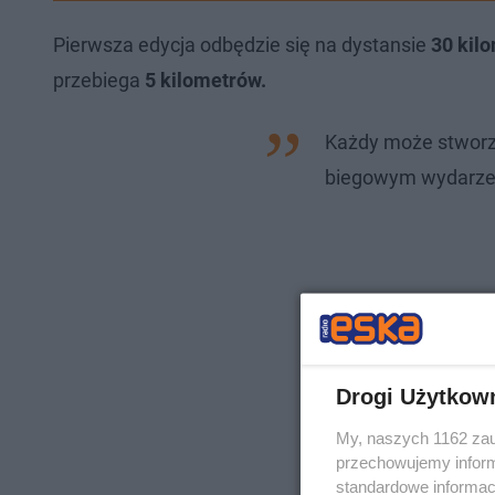
Pierwsza edycja odbędzie się na dystansie
30 kil
przebiega
5 kilometrów.
Każdy może stworz
biegowym wydarzeni
Drogi Użytkow
My, naszych 1162 zau
przechowujemy informa
standardowe informac