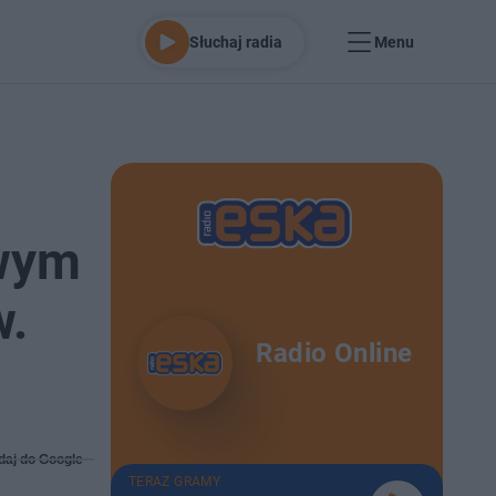
Słuchaj radia
Menu
owym
w.
Radio Online
daj do Google
TERAZ GRAMY