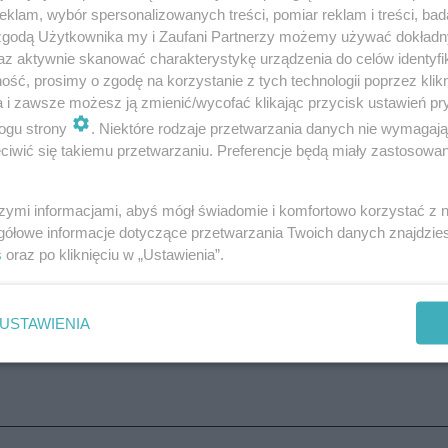
klam, wybór spersonalizowanych treści, pomiar reklam i treści, bad
 zgodą Użytkownika my i Zaufani Partnerzy możemy używać dokład
az aktywnie skanować charakterystykę urządzenia do celów identyfi
ść, prosimy o zgodę na korzystanie z tych technologii poprzez klikn
tywny od niedzieli,
27 października.
a i zawsze możesz ją zmienić/wycofać klikając przycisk ustawień pr
ogu strony
. Niektóre rodzaje przetwarzania danych nie wymagaj
okolicy? A może chcesz poinformować o trudnej sytuacj
iwić się takiemu przetwarzaniu. Preferencje będą miały zastosowanie
! Piszcie do nas na:
[email protected]
szymi informacjami, abyś mógł świadomie i komfortowo korzystać z
gółowe informacje dotyczące przetwarzania Twoich danych znajdzi
 Niektóre kursy zostaną wstrzymane
s
oraz po kliknięciu w „Ustawienia”.
USTAWIENIA