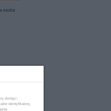
da osoba
y dostęp i
lne identyfikatory,
iania