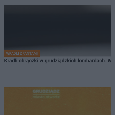
WPADLI Z FANTAMI
Kradli obrączki w grudziądzkich lombardach. Wp