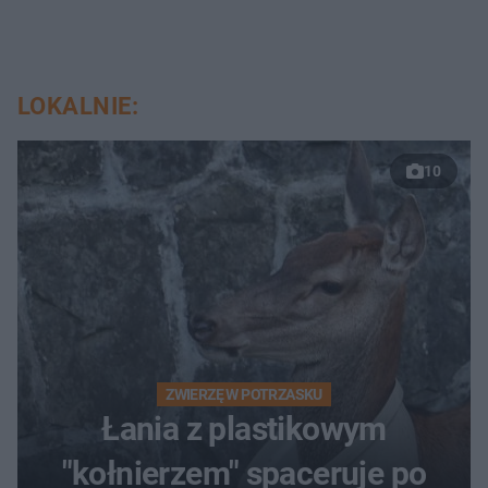
LOKALNIE:
10
ZWIERZĘ W POTRZASKU
Łania z plastikowym
"kołnierzem" spaceruje po