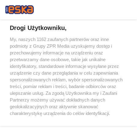
Drogi Użytkowniku,
My, naszych 1162 zaufanych partnerów oraz inne
Żaden utwór zamieszczony w serwisie nie może być powielany i
podmioty z Grupy ZPR Media uzyskujemy dostęp i
rozpowszechniany lub dalej rozpowszechniany w jakikolwiek sposób (w
tym także elektroniczny lub mechaniczny) na jakimkolwiek polu
przechowujemy informacje na urządzeniu oraz
eksploatacji w jakiejkolwiek formie, włącznie z umieszczaniem w
przetwarzamy dane osobowe, takie jak unikalne
Internecie bez pisemnej zgody właściciela praw. Jakiekolwiek użycie lub
identyfikatory, standardowe informacje wysyłane przez
wykorzystanie utworów w całości lub w części z naruszeniem prawa,
tzn. bez właściwej zgody, jest zabronione pod groźbą kary i może być
urządzenie czy dane przeglądania w celu zapewniania
ścigane prawnie.
spersonalizowanych reklam, wybór spersonalizowanych
treści, pomiar reklam i treści, badanie odbiorców oraz
ulepszanie usług. Za zgodą Użytkownika my i Zaufani
Partnerzy możemy używać dokładnych danych
geolokalizacyjnych oraz aktywnie skanować
charakterystykę urządzenia do celów identyfikacji.
Ponieważ cenimy Twoją prywatność, prosimy o zgodę na
O nas
korzystanie z tych technologii poprzez kliknięcie
Informacje prawne
„Akceptuję”. Zgoda jest dobrowolna i zawsze możesz ją