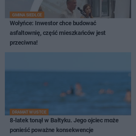
GMINA SIEDLCE
Wołyńce: Inwestor chce budować
asfaltownię, część mieszkańców jest
przeciwna!
DRAMAT W USTCE
8-latek tonął w Bałtyku. Jego ojciec może
ponieść poważne konsekwencje