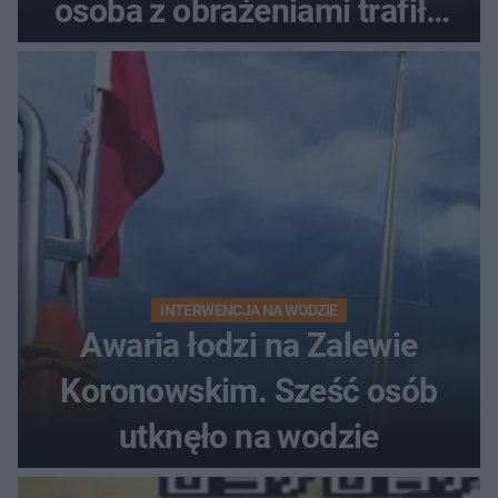
osoba z obrażeniami trafiła
do szpitala
INTERWENCJA NA WODZIE
Awaria łodzi na Zalewie
Koronowskim. Sześć osób
utknęło na wodzie