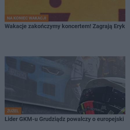
NA KONIEC WAKACJI
Wakacje zakończymy koncertem! Zagrają Eryk 
ŻUŻEL
Lider GKM-u Grudziądz powalczy o europejski t