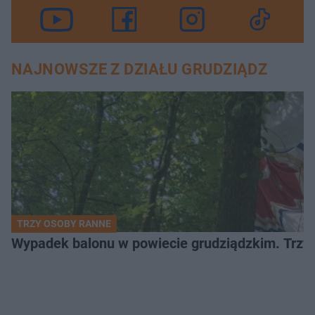
NAJNOWSZE Z DZIAŁU GRUDZIĄDZ
TRZY OSOBY RANNE
Wypadek balonu w powiecie grudziądzkim. Trzy os