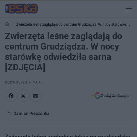
Zwierzęta leśne zaglądają do centrum Grudziądza. W nocy starówkę
odwiedziła sarna [ZDJĘCIA]
Zwierzęta leśne zaglądają do
centrum Grudziądza. W nocy
starówkę odwiedziła sarna
[ZDJĘCIA]
2021-05-20
13:15
Dodaj do Google
Damian Pieczonka
Zwierzęta leśne zaglądają także na grudziądzką