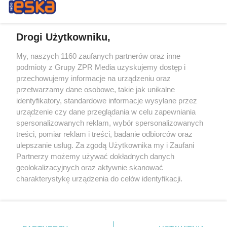
Drogi Użytkowniku,
My, naszych 1160 zaufanych partnerów oraz inne
Żaden utwór zamieszczony w serwisie nie może być powielany i
podmioty z Grupy ZPR Media uzyskujemy dostęp i
rozpowszechniany lub dalej rozpowszechniany w jakikolwiek sposób (w
przechowujemy informacje na urządzeniu oraz
tym także elektroniczny lub mechaniczny) na jakimkolwiek polu
eksploatacji w jakiejkolwiek formie, włącznie z umieszczaniem w
przetwarzamy dane osobowe, takie jak unikalne
Internecie bez pisemnej zgody właściciela praw. Jakiekolwiek użycie lub
identyfikatory, standardowe informacje wysyłane przez
wykorzystanie utworów w całości lub w części z naruszeniem prawa,
tzn. bez właściwej zgody, jest zabronione pod groźbą kary i może być
urządzenie czy dane przeglądania w celu zapewniania
ścigane prawnie.
spersonalizowanych reklam, wybór spersonalizowanych
treści, pomiar reklam i treści, badanie odbiorców oraz
ulepszanie usług. Za zgodą Użytkownika my i Zaufani
Partnerzy możemy używać dokładnych danych
geolokalizacyjnych oraz aktywnie skanować
charakterystykę urządzenia do celów identyfikacji.
Ponieważ cenimy Twoją prywatność, prosimy o zgodę na
O nas
korzystanie z tych technologii poprzez kliknięcie
Informacje prawne
„Akceptuję”. Zgoda jest dobrowolna i zawsze możesz ją
zmienić/wycofać klikając przycisk ustawień prywatności