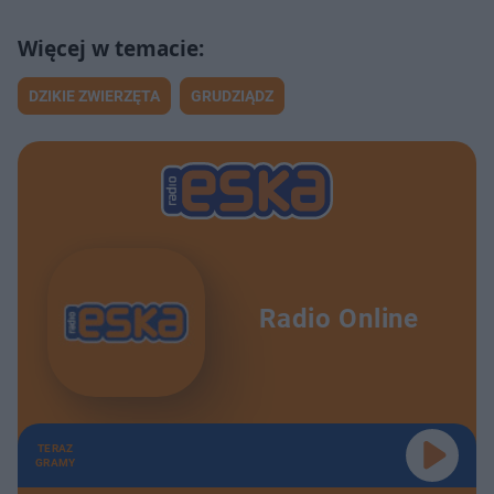
DZIKIE ZWIERZĘTA
GRUDZIĄDZ
Radio Online
TERAZ
GRAMY