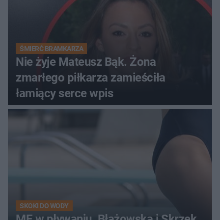
ŚMIERĆ BRAMKARZA
Nie żyje Mateusz Bąk. Żona
zmarłego piłkarza zamieściła
łamiący serce wpis
SKOKI DO WODY
ME w pływaniu. Błażowska i Skrzek