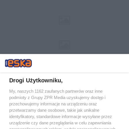
Drogi Użytkowniku,
My, naszych 1162 zaufanych partnerów oraz inne
Żaden utwór zamieszczony w serwisie nie może być powielany i
podmioty z Grupy ZPR Media uzyskujemy dostęp i
rozpowszechniany lub dalej rozpowszechniany w jakikolwiek sposób (w
tym także elektroniczny lub mechaniczny) na jakimkolwiek polu
przechowujemy informacje na urządzeniu oraz
eksploatacji w jakiejkolwiek formie, włącznie z umieszczaniem w
przetwarzamy dane osobowe, takie jak unikalne
Internecie bez pisemnej zgody właściciela praw. Jakiekolwiek użycie lub
identyfikatory, standardowe informacje wysyłane przez
wykorzystanie utworów w całości lub w części z naruszeniem prawa,
tzn. bez właściwej zgody, jest zabronione pod groźbą kary i może być
urządzenie czy dane przeglądania w celu zapewniania
ścigane prawnie.
spersonalizowanych reklam, wybór spersonalizowanych