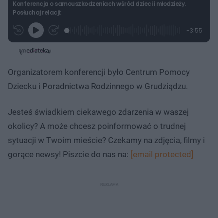
Konferencja o samouszkodzeniach wśród dzieci i młodzieży.
Posłuchaj relacji:
L
P
P
P
-
3:55
G
o
r
r
o
z
r
a
z
z
o
a
d
e
e
s
j
t
e
w
w
a
d
i
i
ł
:
ń
ń
y
Organizatorem konferencji było Centrum Pomocy
c
6
1
1
z
.
0
0
a
Dziecku i Poradnictwa Rodzinnego w Grudziądzu.
s
3
s
s
Â
5
d
d
%
o
o
t
p
Jesteś świadkiem ciekawego zdarzenia w waszej
u
r
ł
z
okolicy? A może chcesz poinformować o trudnej
u
o
d
sytuacji w Twoim mieście? Czekamy na zdjęcia, filmy i
u
gorące newsy! Piszcie do nas na:
[email protected]