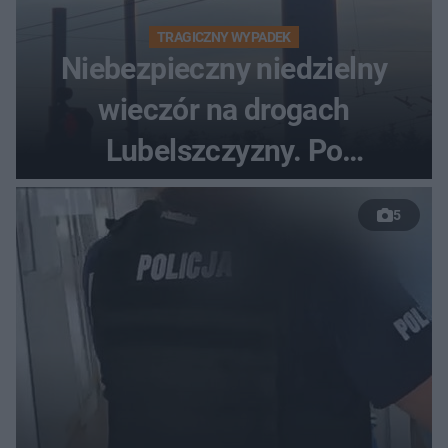
TRAGICZNY WYPADEK
Niebezpieczny niedzielny
wieczór na drogach
Lubelszczyzny. Po
nieudanym manewrze
5
wyprzedzania zginął
kierowca auta