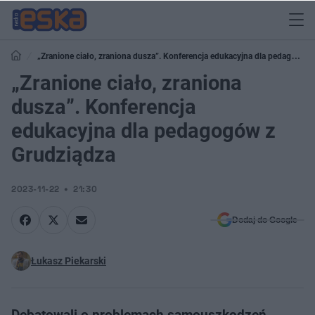
„Zranione ciało, zraniona dusza”. Konferencja edukacyjna dla pedagogów
z Grudziądza
„Zranione ciało, zraniona
dusza”. Konferencja
edukacyjna dla pedagogów z
Grudziądza
2023-11-22
21:30
Dodaj do Google
Łukasz Piekarski
Debatowali o problemach samouszkodzeń