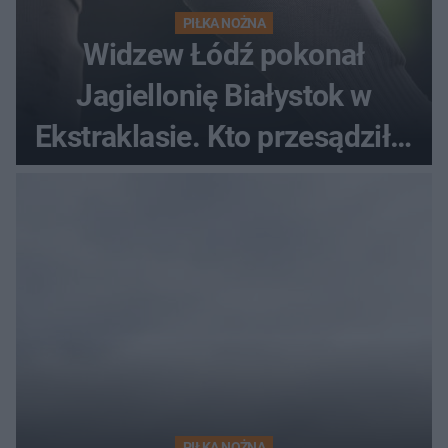
PIŁKA NOŻNA
Widzew Łódź pokonał
Jagiellonię Białystok w
Ekstraklasie. Kto przesądził o
losach meczu?
PIŁKA NOŻNA