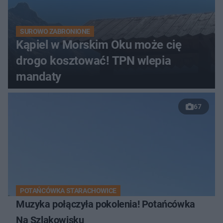
SUROWO ZABRONIONE
Kąpiel w Morskim Oku może cię
drogo kosztować! TPN wlepia
mandaty
67
POTAŃCÓWKA STARACHOWICE
Muzyka połączyła pokolenia! Potańcówka
Na Szlakowisku