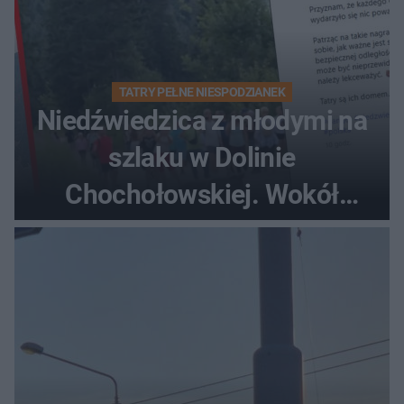
TATRY PEŁNE NIESPODZIANEK
Niedźwiedzica z młodymi na
szlaku w Dolinie
Chochołowskiej. Wokół
turyści!