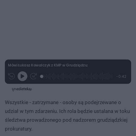
Mówi Łukasz Kowalczyk z KMP w Grudziądzu:
L
P
P
P
-
0:42
G
o
r
r
o
z
r
a
z
z
o
a
d
e
e
s
j
t
e
w
w
a
d
i
i
ł
:
ń
ń
y
Wszystkie - zatrzymane - osoby są podejrzewane o
c
3
1
1
z
4
0
0
a
udział w tym zdarzeniu. Ich rola będzie ustalana w toku
s
.
s
s
Â
9
d
d
śledztwa prowadzonego pod nadzorem grudziądzkiej
9
o
o
%
t
p
prokuratury.
u
r
ł
z