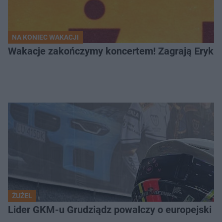
NA KONIEC WAKACJI
Wakacje zakończymy koncertem! Zagrają Eryk 
ŻUŻEL
Lider GKM-u Grudziądz powalczy o europejski t