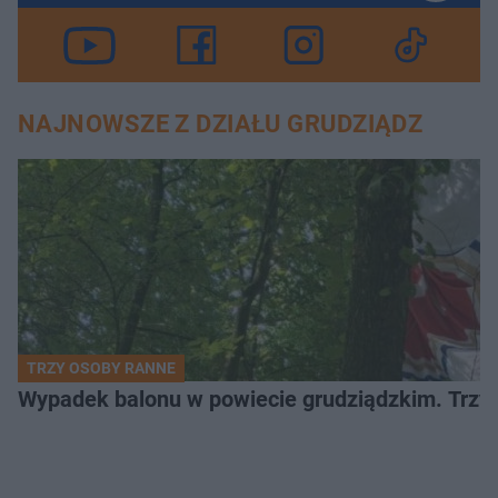
NAJNOWSZE Z DZIAŁU GRUDZIĄDZ
TRZY OSOBY RANNE
Wypadek balonu w powiecie grudziądzkim. Trzy os