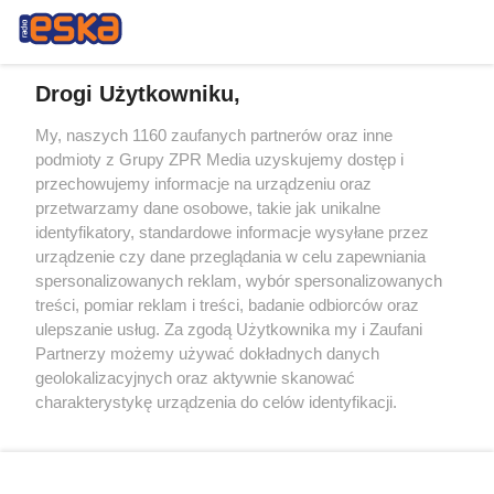
Drogi Użytkowniku,
My, naszych 1160 zaufanych partnerów oraz inne
Żaden utwór zamieszczony w serwisie nie może być powielany i
podmioty z Grupy ZPR Media uzyskujemy dostęp i
rozpowszechniany lub dalej rozpowszechniany w jakikolwiek sposób (w
tym także elektroniczny lub mechaniczny) na jakimkolwiek polu
przechowujemy informacje na urządzeniu oraz
eksploatacji w jakiejkolwiek formie, włącznie z umieszczaniem w
przetwarzamy dane osobowe, takie jak unikalne
Internecie bez pisemnej zgody właściciela praw. Jakiekolwiek użycie lub
identyfikatory, standardowe informacje wysyłane przez
wykorzystanie utworów w całości lub w części z naruszeniem prawa,
tzn. bez właściwej zgody, jest zabronione pod groźbą kary i może być
urządzenie czy dane przeglądania w celu zapewniania
ścigane prawnie.
spersonalizowanych reklam, wybór spersonalizowanych
treści, pomiar reklam i treści, badanie odbiorców oraz
ulepszanie usług. Za zgodą Użytkownika my i Zaufani
Partnerzy możemy używać dokładnych danych
geolokalizacyjnych oraz aktywnie skanować
charakterystykę urządzenia do celów identyfikacji.
Ponieważ cenimy Twoją prywatność, prosimy o zgodę na
O nas
korzystanie z tych technologii poprzez kliknięcie
Informacje prawne
„Akceptuję”. Zgoda jest dobrowolna i zawsze możesz ją