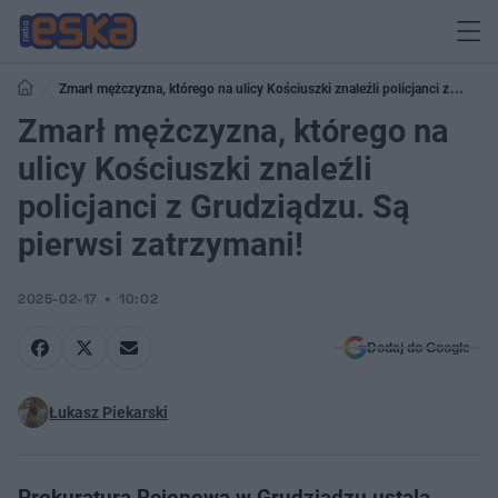
Zmarł mężczyzna, którego na ulicy Kościuszki znaleźli policjanci z
Grudziądzu. Są pierwsi zatrzymani!
Zmarł mężczyzna, którego na
ulicy Kościuszki znaleźli
policjanci z Grudziądzu. Są
pierwsi zatrzymani!
2025-02-17
10:02
Dodaj do Google
Łukasz Piekarski
Prokuratura Rejonowa w Grudziądzu ustala