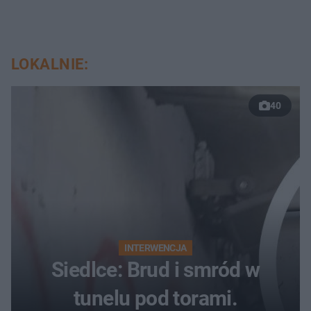
LOKALNIE:
40
INTERWENCJA
Siedlce: Brud i smród w
tunelu pod torami.