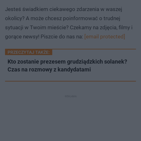
u
o
d
Jesteś świadkiem ciekawego zdarzenia w waszej
u
okolicy? A może chcesz poinformować o trudnej
sytuacji w Twoim mieście? Czekamy na zdjęcia, filmy i
gorące newsy! Piszcie do nas na:
[email protected]
PRZECZYTAJ TAKŻE:
Kto zostanie prezesem grudziądzkich solanek?
Czas na rozmowy z kandydatami