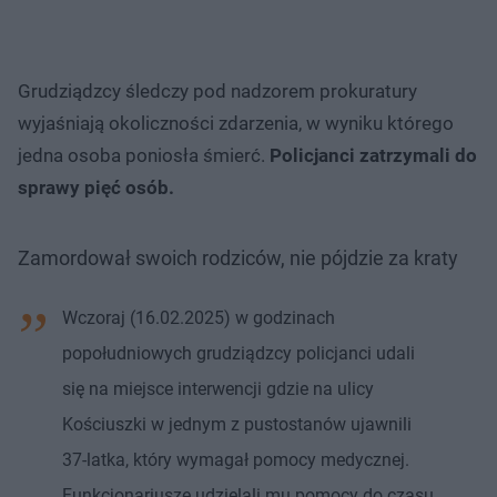
Grudziądzcy śledczy pod nadzorem prokuratury
wyjaśniają okoliczności zdarzenia, w wyniku którego
jedna osoba poniosła śmierć.
Policjanci zatrzymali do
sprawy pięć osób.
Zamordował swoich rodziców, nie pójdzie za kraty
Wczoraj (16.02.2025) w godzinach
popołudniowych grudziądzcy policjanci udali
się na miejsce interwencji gdzie na ulicy
Kościuszki w jednym z pustostanów ujawnili
37-latka, który wymagał pomocy medycznej.
Funkcjonariusze udzielali mu pomocy do czasu