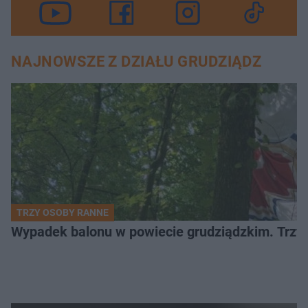
NAJNOWSZE Z DZIAŁU GRUDZIĄDZ
TRZY OSOBY RANNE
Wypadek balonu w powiecie grudziądzkim. Trzy os