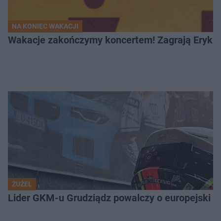
NA KONIEC WAKACJI
Wakacje zakończymy koncertem! Zagrają Eryk 
ŻUŻEL
Lider GKM-u Grudziądz powalczy o europejski t