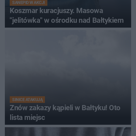
SANEPID W AKCJI
Koszmar kuracjuszy. Masowa
"jelitówka" w ośrodku nad Bałtykiem
SINICE ATAKUJĄ
Znów zakazy kąpieli w Bałtyku! Oto
lista miejsc