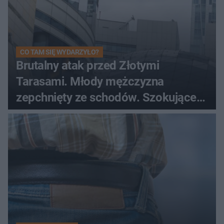
CO TAM SIĘ WYDARZYŁO?
Brutalny atak przed Złotymi
Tarasami. Młody mężczyzna
zepchnięty ze schodów. Szokujące
nagranie krąży po sieci