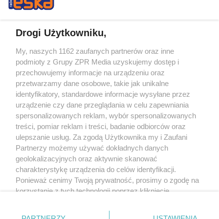
Drogi Użytkowniku,
My, naszych 1162 zaufanych partnerów oraz inne
Żaden utwór zamieszczony w serwisie nie może być powielany i
podmioty z Grupy ZPR Media uzyskujemy dostęp i
rozpowszechniany lub dalej rozpowszechniany w jakikolwiek sposób (w
tym także elektroniczny lub mechaniczny) na jakimkolwiek polu
przechowujemy informacje na urządzeniu oraz
eksploatacji w jakiejkolwiek formie, włącznie z umieszczaniem w Internecie
przetwarzamy dane osobowe, takie jak unikalne
bez pisemnej zgody właściciela praw. Jakiekolwiek użycie lub
wykorzystanie utworów w całości lub w części z naruszeniem prawa, tzn.
identyfikatory, standardowe informacje wysyłane przez
bez właściwej zgody, jest zabronione pod groźbą kary i może być ścigane
urządzenie czy dane przeglądania w celu zapewniania
prawnie.
spersonalizowanych reklam, wybór spersonalizowanych
treści, pomiar reklam i treści, badanie odbiorców oraz
ulepszanie usług. Za zgodą Użytkownika my i Zaufani
Partnerzy możemy używać dokładnych danych
geolokalizacyjnych oraz aktywnie skanować
charakterystykę urządzenia do celów identyfikacji.
O nas
Ponieważ cenimy Twoją prywatność, prosimy o zgodę na
korzystanie z tych technologii poprzez kliknięcie
Informacje prawne
„Akceptuję”. Zgoda jest dobrowolna i zawsze możesz ją
zmienić/wycofać klikając przycisk ustawień prywatności
Nasze serwisy
PARTNERZY
USTAWIENIA