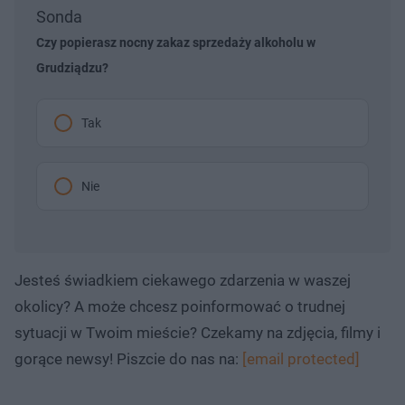
u
r
Sonda
ł
z
u
o
d
Czy popierasz nocny zakaz sprzedaży alkoholu w
u
Grudziądzu?
Tak
Nie
Jesteś świadkiem ciekawego zdarzenia w waszej
okolicy? A może chcesz poinformować o trudnej
sytuacji w Twoim mieście? Czekamy na zdjęcia, filmy i
gorące newsy! Piszcie do nas na:
[email protected]