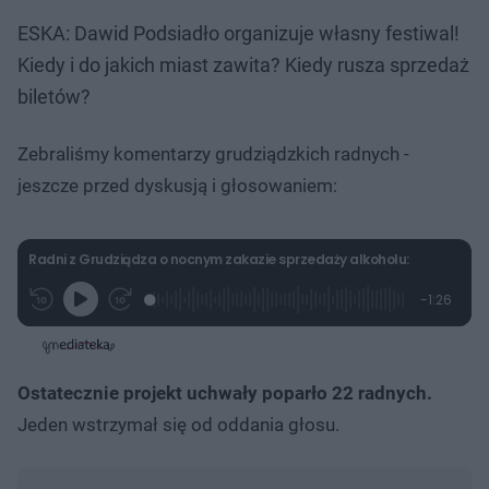
ESKA: Dawid Podsiadło organizuje własny festiwal!
Kiedy i do jakich miast zawita? Kiedy rusza sprzedaż
biletów?
Zebraliśmy komentarzy grudziądzkich radnych -
jeszcze przed dyskusją i głosowaniem:
Radni z Grudziądza o nocnym zakazie sprzedaży alkoholu:
L
P
P
P
-
1:26
G
o
r
r
o
z
r
a
z
z
o
a
d
e
e
s
j
t
e
w
w
a
d
i
i
ł
:
ń
ń
y
Ostatecznie projekt uchwały poparło 22 radnych.
c
1
1
1
z
7
0
0
a
Jeden wstrzymał się od oddania głosu.
s
.
s
s
Â
3
d
d
0
o
o
%
t
p