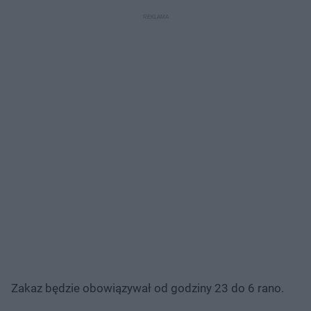
czerwonego wina na sklepowej półce. Scena symbolizuje moment wyboru lub
nałogowego sięgania po alkohol, co jest kontekstem dla artykułu o
uzależnieniach na Poradnik Zdrowie.
Zakaz będzie obowiązywał od godziny 23 do 6 rano.