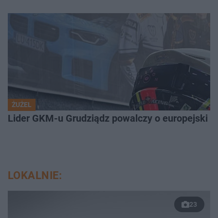
ŻUŻEL
Lider GKM-u Grudziądz powalczy o europejski t
LOKALNIE:
23