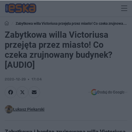
Zabytkowa willa Victoriusa przejęta przez miasto! Co czeka zrujnowany
budynek? [AUDIO]
Zabytkowa willa Victoriusa
przejęta przez miasto! Co
czeka zrujnowany budynek?
[AUDIO]
2020-12-29
17:04
Dodaj do Google
Łukasz Piekarski
Zabytkowa i bardzo zrujnowana willa Victoriusa