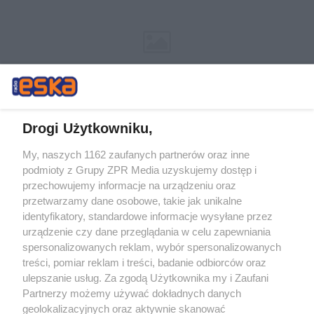
Drogi Użytkowniku,
My, naszych 1162 zaufanych partnerów oraz inne
Żaden utwór zamieszczony w serwisie nie może być powielany i
podmioty z Grupy ZPR Media uzyskujemy dostęp i
rozpowszechniany lub dalej rozpowszechniany w jakikolwiek sposób (w
tym także elektroniczny lub mechaniczny) na jakimkolwiek polu
przechowujemy informacje na urządzeniu oraz
eksploatacji w jakiejkolwiek formie, włącznie z umieszczaniem w
przetwarzamy dane osobowe, takie jak unikalne
Internecie bez pisemnej zgody właściciela praw. Jakiekolwiek użycie lub
identyfikatory, standardowe informacje wysyłane przez
wykorzystanie utworów w całości lub w części z naruszeniem prawa,
tzn. bez właściwej zgody, jest zabronione pod groźbą kary i może być
urządzenie czy dane przeglądania w celu zapewniania
ścigane prawnie.
spersonalizowanych reklam, wybór spersonalizowanych
treści, pomiar reklam i treści, badanie odbiorców oraz
ulepszanie usług. Za zgodą Użytkownika my i Zaufani
Partnerzy możemy używać dokładnych danych
geolokalizacyjnych oraz aktywnie skanować