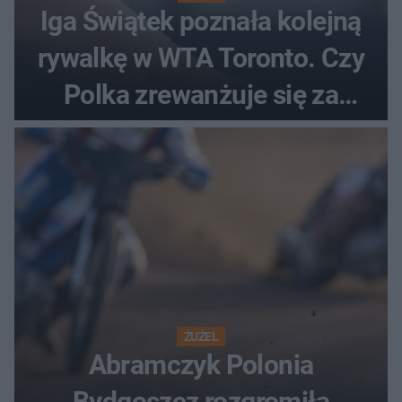
Iga Świątek poznała kolejną
rywalkę w WTA Toronto. Czy
Polka zrewanżuje się za
ostatnią porażkę?
ŻUŻEL
Abramczyk Polonia
Bydgoszcz rozgromiła