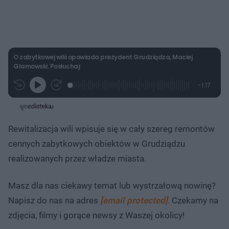
O zabytkowej wilii opowiada prezydent Grudziądza, Maciej
Glamowski. Posłuchaj:
L
P
P
P
-
1:17
G
o
r
r
o
z
r
a
z
z
o
a
d
e
e
s
j
t
e
w
w
a
d
i
i
ł
:
ń
ń
y
Rewitalizacja wili wpisuje się w cały szereg remontów
c
1
1
1
z
9
0
0
a
cennych zabytkowych obiektów w Grudziądzu
s
.
s
s
Â
2
d
d
realizowanych przez władze miasta.
9
o
o
%
t
p
u
r
ł
z
Masz dla nas ciekawy temat lub wystrzałową nowinę?
u
o
d
Napisz do nas na adres
[email protected]
. Czekamy na
u
zdjęcia, filmy i gorące newsy z Waszej okolicy!