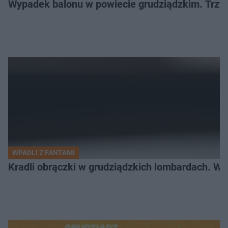
Wypadek balonu w powiecie grudziądzkim. Trzy os
WPADLI Z FANTAMI
Kradli obrączki w grudziądzkich lombardach. Wp