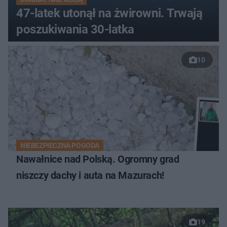
47-latek utonął na żwirowni. Trwają
poszukiwania 30-latka
10
NIEBEZPIECZNA POGODA
Nawałnice nad Polską. Ogromny grad
niszczy dachy i auta na Mazurach!
19