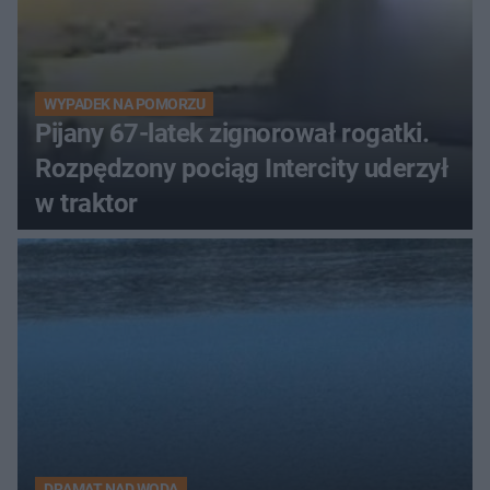
WYPADEK NA POMORZU
Pijany 67-latek zignorował rogatki.
Rozpędzony pociąg Intercity uderzył
w traktor
DRAMAT NAD WODĄ