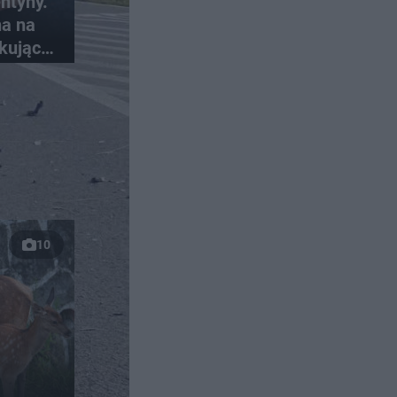
ntyny.
na na
kujące
ci
10