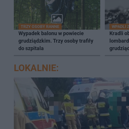
TRZY OSOBY RANNE
WPADLI 
Wypadek balonu w powiecie
Kradli o
grudziądzkim. Trzy osoby trafiły
lombard
do szpitala
grudziąd
LOKALNIE: