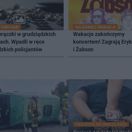
Z FANTAMI
NA KONIEC WAKACJI
brączki w grudziądzkich
Wakacje zakończymy
ach. Wpadli w ręce
koncertem! Zagrają Ery
zkich policjantów
i Żabson
TRAGEDIA WE WROCŁAWIU