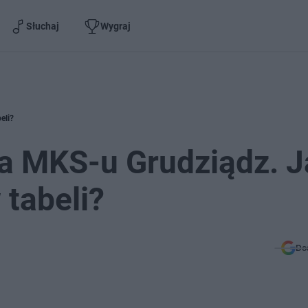
Słuchaj
Wygraj
eli?
 MKS-u Grudziądz. J
 tabeli?
Do