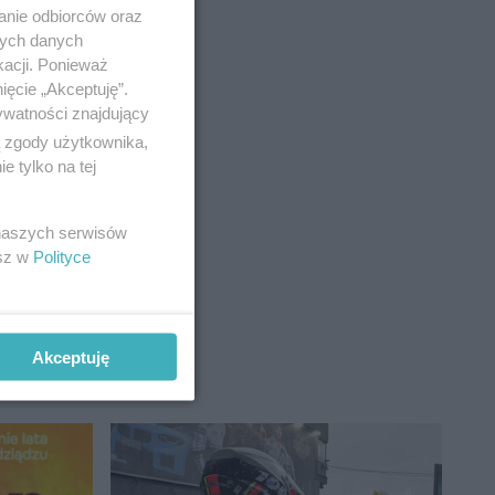
anie odbiorców oraz
nych danych
kacji. Ponieważ
ięcie „Akceptuję”.
ywatności znajdujący
ą zgody użytkownika,
 tylko na tej
 naszych serwisów
esz w
Polityce
Akceptuję