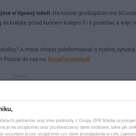
jsce w ligowej tabeli.
Na koncie grudziądzan ma 60 ocze
cą na kolejkę przed końcem kolejno 5 i 6 punktów, a więc 
okolicy? A może chcesz poinformować o trudnej sytuacj
! Piszcie do nas na:
[email protected]
niku,
fanych partnerów oraz inne podmioty z Grupy ZPR Media uzyskujem
cje na urządzeniu oraz przetwarzamy dane osobowe, takie jak unika
je wysyłane przez urządzenie czy dane przeglądania w celu zapewn