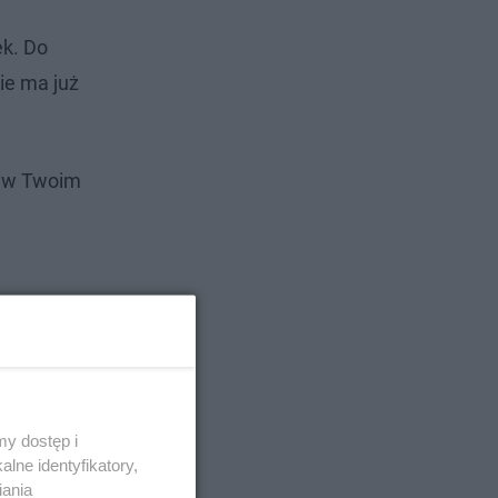
k. Do
nie ma już
i w Twoim
y dostęp i
lne identyfikatory,
iania