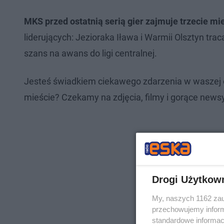
MKS przed ostatnią serią gier zajmuje trzecie mie
liderujących: Jezioraka Iława i Warmii Olsztyn tra
szans na awans do ligi centralnej.
Jesteś świadkiem ciekawego zdarzenia w waszej 
mieście? Czekamy na zdjęcia, filmy i gorące newsy
Drogi Użytkow
My, naszych 1162 zau
przechowujemy informa
standardowe informac