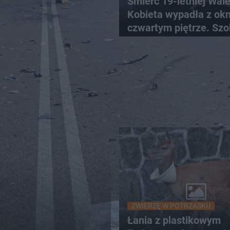
Śmierć 19-letniej Wale
Kobieta wypadła z ok
czwartym piętrze. Szo
nagranie trafiło do sie
ZWIERZĘ W POTRZASKU
Łania z plastikowym