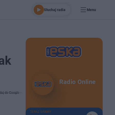
Słuchaj radia
Menu
ak
Radio Online
daj do Google
TERAZ GRAMY