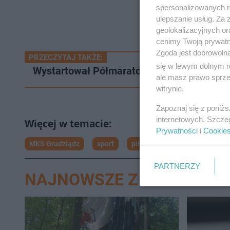
spersonalizowanych re
ulepszanie usług. Za
geolokalizacyjnych or
cenimy Twoją prywatno
Zgoda jest dobrowoln
PRZECZYTAJ TAKŻE:
się w lewym dolnym r
Wystartował Półmaraton z Grudziądza do R
ale masz prawo sprzec
witrynie.
Zapoznaj się z poniż
internetowych. Szcze
Prywatności
i
Cookie
MKS Grudziądz
sport
piłka ręczna
PARTNERZY
NAJNOWSZE Z DZIAŁU GR