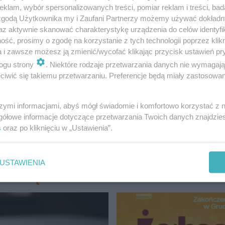
klam, wybór spersonalizowanych treści, pomiar reklam i treści, bad
 zgodą Użytkownika my i Zaufani Partnerzy możemy używać dokład
az aktywnie skanować charakterystykę urządzenia do celów identyfi
ść, prosimy o zgodę na korzystanie z tych technologii poprzez klikn
a i zawsze możesz ją zmienić/wycofać klikając przycisk ustawień pr
ogu strony
. Niektóre rodzaje przetwarzania danych nie wymagaj
ulewa. Zobacz zdjęcia i posłuchaj relac…
iwić się takiemu przetwarzaniu. Preferencje będą miały zastosowanie
szymi informacjami, abyś mógł świadomie i komfortowo korzystać z
gółowe informacje dotyczące przetwarzania Twoich danych znajdzi
s
oraz po kliknięciu w „Ustawienia”.
USTAWIENIA
UDZIĄDZ