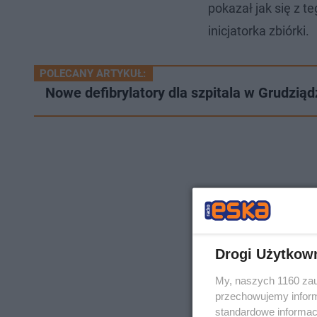
pokazał jak się z 
inicjatorka zbiórki.
POLECANY ARTYKUŁ:
Nowe defibrylatory dla szpitala w Grudzią
Drogi Użytkow
My, naszych 1160 zau
przechowujemy informa
standardowe informac