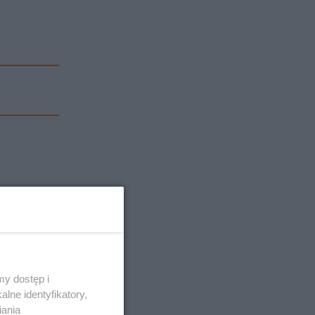
y dostęp i
lne identyfikatory,
iania