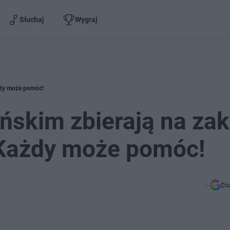
Słuchaj
Wygraj
żdy może pomóc!
ńskim zbierają na za
 Każdy może pomóc!
Do