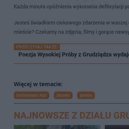
ł
z
Każda minuta opóźnienia wykonania defibrylacji p
u
o
d
u
Jesteś świadkiem ciekawego zdarzenia w waszej 
mieście? Czekamy na zdjęcia, filmy i gorące newsy
PRZECZYTAJ TAKŻE:
Poezja Wysokiej Próby z Grudziądza wydaj
Defibrylator AED
zbiórka
pomoc
NAJNOWSZE Z DZIAŁU GR