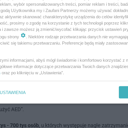
klam, wybór spersonalizowanych treści, pomiar reklam i treści, bad
 zgodą Użytkownika my i Zaufani Partnerzy możemy używać dokład
az aktywnie skanować charakterystykę urządzenia do celów identyfi
ce Bije w Szkole"
, którego celem jest poprawa bezpiec
ść, prosimy o zgodę na korzystanie z tych technologii poprzez klikn
a i zawsze możesz ją zmienić/wycofać klikając przycisk ustawień pr
ogu strony
. Niektóre rodzaje przetwarzania danych nie wymagaj
iwić się takiemu przetwarzaniu. Preferencje będą miały zastosowanie
ny jest
TUTAJ
szymi informacjami, abyś mógł świadomie i komfortowo korzystać z
gółowe informacje dotyczące przetwarzania Twoich danych znajdzi
s
oraz po kliknięciu w „Ustawienia”.
USTAWIENIA
 się m.in.: defibrylator AED, klucz pediatryczny, tablice
 użyć AED”.
tys - 700 tys osób
, u których występuje nagłe zatrzymani