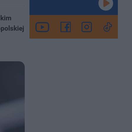
skim
polskiej