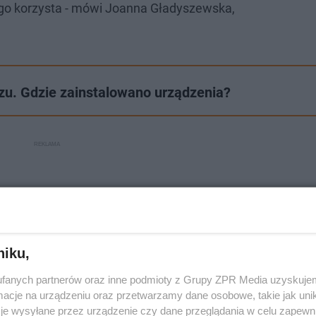
tego korzysta - mówi Joanna Gładyszewska,
dzu. Gdzie zainstalowano urządzenia?
niku,
fanych partnerów oraz inne podmioty z Grupy ZPR Media uzyskujem
cje na urządzeniu oraz przetwarzamy dane osobowe, takie jak unika
je wysyłane przez urządzenie czy dane przeglądania w celu zapewn