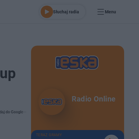
Słuchaj radia
Menu
kup
Radio Online
daj do Google
TERAZ GRAMY