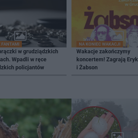
Z FANTAMI
NA KONIEC WAKACJI
brączki w grudziądzkich
Wakacje zakończymy
ach. Wpadli w ręce
koncertem! Zagrają Ery
zkich policjantów
i Żabson