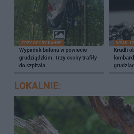
TRZY OSOBY RANNE
WPADLI 
Wypadek balonu w powiecie
Kradli o
grudziądzkim. Trzy osoby trafiły
lombard
do szpitala
grudziąd
LOKALNIE: