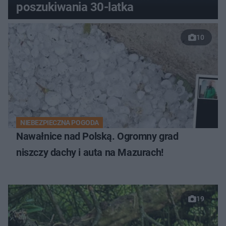
poszukiwania 30-latka
10
NIEBEZPIECZNA POGODA
Nawałnice nad Polską. Ogromny grad
niszczy dachy i auta na Mazurach!
19