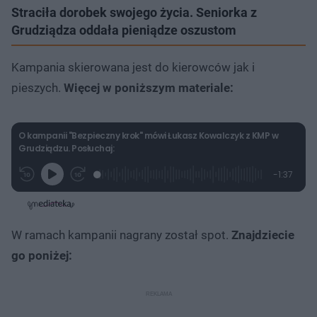
Straciła dorobek swojego życia. Seniorka z
Grudziądza oddała pieniądze oszustom
Kampania skierowana jest do kierowców jak i
pieszych.
Więcej w poniższym materiale:
O kampanii "Bezpieczny krok" mówi Łukasz Kowalczyk z KMP w
Grudziądzu. Posłuchaj:
L
P
P
P
-
1:37
G
o
r
r
o
z
r
a
z
z
o
a
d
e
e
s
j
t
e
w
w
a
d
i
i
ł
:
ń
ń
y
W ramach kampanii nagrany został spot.
Znajdziecie
c
1
1
1
z
5
0
0
a
go poniżej:
s
.
s
s
Â
4
d
d
1
o
o
%
t
p
u
r
ł
z