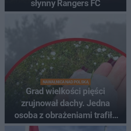
słynny Rangers FC
NAWAŁNICA NAD POLSKĄ
Grad wielkości pięści
zrujnował dachy. Jedna
osoba z obrażeniami trafiła
do szpitala