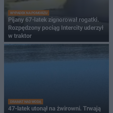
WYPADEK NA POMORZU
Pijany 67-latek zignorował rogatki.
Rozpędzony pociąg Intercity uderzył
w traktor
DRAMAT NAD WODĄ
47-latek utonął na żwirowni. Trwają