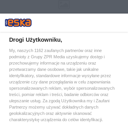
Drogi Użytkowniku,
My, naszych 1162 zaufanych partnerów oraz inne
Żaden utwór zamieszczony w serwisie nie może być powielany i
podmioty z Grupy ZPR Media uzyskujemy dostęp i
rozpowszechniany lub dalej rozpowszechniany w jakikolwiek sposób (w
tym także elektroniczny lub mechaniczny) na jakimkolwiek polu
przechowujemy informacje na urządzeniu oraz
eksploatacji w jakiejkolwiek formie, włącznie z umieszczaniem w
przetwarzamy dane osobowe, takie jak unikalne
Internecie bez pisemnej zgody właściciela praw. Jakiekolwiek użycie lub
identyfikatory, standardowe informacje wysyłane przez
wykorzystanie utworów w całości lub w części z naruszeniem prawa,
tzn. bez właściwej zgody, jest zabronione pod groźbą kary i może być
urządzenie czy dane przeglądania w celu zapewniania
ścigane prawnie.
spersonalizowanych reklam, wybór spersonalizowanych
treści, pomiar reklam i treści, badanie odbiorców oraz
ulepszanie usług. Za zgodą Użytkownika my i Zaufani
Partnerzy możemy używać dokładnych danych
geolokalizacyjnych oraz aktywnie skanować
charakterystykę urządzenia do celów identyfikacji.
Ponieważ cenimy Twoją prywatność, prosimy o zgodę na
O nas