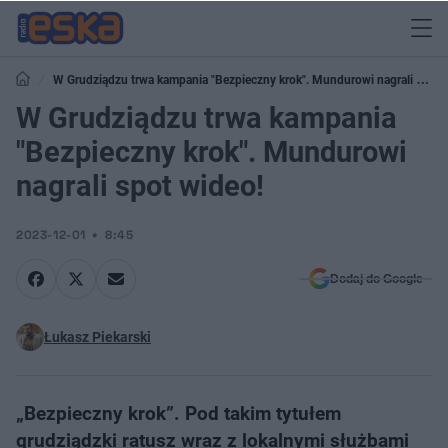
W Grudziądzu trwa kampania "Bezpieczny krok". Mundurowi nagrali spot
wideo!
W Grudziądzu trwa kampania
"Bezpieczny krok". Mundurowi
nagrali spot wideo!
2023-12-01
8:45
Dodaj do Google
Łukasz Piekarski
„Bezpieczny krok”. Pod takim tytułem
grudziądzki ratusz wraz z lokalnymi służbami