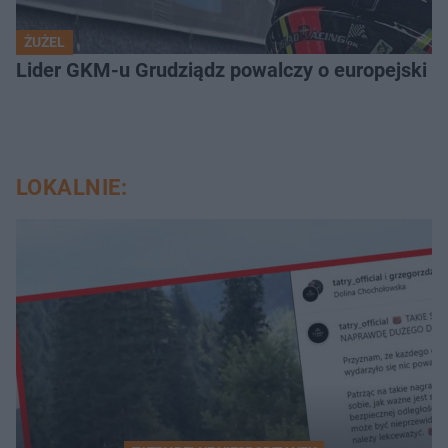
ŻUŻEL
Lider GKM-u Grudziądz powalczy o europejski t
LOKALNIE: