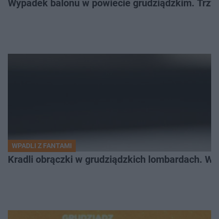
Wypadek balonu w powiecie grudziądzkim. Trzy os
WPADLI Z FANTAMI
Kradli obrączki w grudziądzkich lombardach. Wp