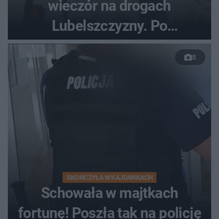
wieczór na drogach
Lubelszczyzny. Po
nieudanym manewrze
5
wyprzedzania zginął
kierowca auta
SKOŃCZYŁA W KAJDANKACH
Schowała w majtkach
fortunę! Poszła tak na policję