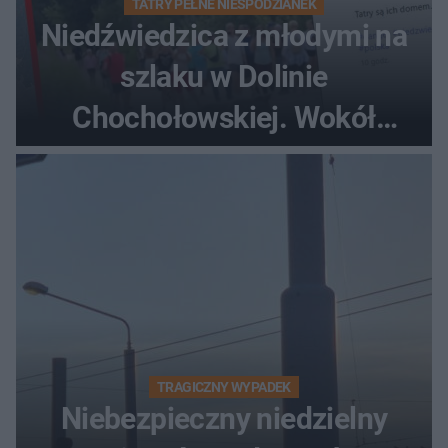
TATRY PEŁNE NIESPODZIANEK
Niedźwiedzica z młodymi na
szlaku w Dolinie
Chochołowskiej. Wokół
turyści!
TRAGICZNY WYPADEK
Niebezpieczny niedzielny