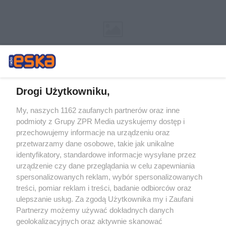
Drogi Użytkowniku,
My, naszych 1162 zaufanych partnerów oraz inne
Żaden utwór zamieszczony w serwisie nie może być powielany i
podmioty z Grupy ZPR Media uzyskujemy dostęp i
rozpowszechniany lub dalej rozpowszechniany w jakikolwiek sposób (w
tym także elektroniczny lub mechaniczny) na jakimkolwiek polu
przechowujemy informacje na urządzeniu oraz
eksploatacji w jakiejkolwiek formie, włącznie z umieszczaniem w
przetwarzamy dane osobowe, takie jak unikalne
Internecie bez pisemnej zgody właściciela praw. Jakiekolwiek użycie lub
identyfikatory, standardowe informacje wysyłane przez
wykorzystanie utworów w całości lub w części z naruszeniem prawa,
tzn. bez właściwej zgody, jest zabronione pod groźbą kary i może być
urządzenie czy dane przeglądania w celu zapewniania
ścigane prawnie.
spersonalizowanych reklam, wybór spersonalizowanych
treści, pomiar reklam i treści, badanie odbiorców oraz
ulepszanie usług. Za zgodą Użytkownika my i Zaufani
Partnerzy możemy używać dokładnych danych
geolokalizacyjnych oraz aktywnie skanować