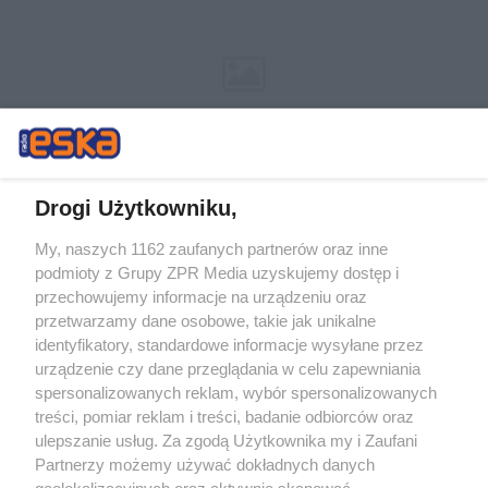
Drogi Użytkowniku,
My, naszych 1162 zaufanych partnerów oraz inne
Żaden utwór zamieszczony w serwisie nie może być powielany i
podmioty z Grupy ZPR Media uzyskujemy dostęp i
rozpowszechniany lub dalej rozpowszechniany w jakikolwiek sposób (w
tym także elektroniczny lub mechaniczny) na jakimkolwiek polu
przechowujemy informacje na urządzeniu oraz
eksploatacji w jakiejkolwiek formie, włącznie z umieszczaniem w
przetwarzamy dane osobowe, takie jak unikalne
Internecie bez pisemnej zgody właściciela praw. Jakiekolwiek użycie lub
identyfikatory, standardowe informacje wysyłane przez
wykorzystanie utworów w całości lub w części z naruszeniem prawa,
tzn. bez właściwej zgody, jest zabronione pod groźbą kary i może być
urządzenie czy dane przeglądania w celu zapewniania
ścigane prawnie.
spersonalizowanych reklam, wybór spersonalizowanych
treści, pomiar reklam i treści, badanie odbiorców oraz
ulepszanie usług. Za zgodą Użytkownika my i Zaufani
Partnerzy możemy używać dokładnych danych
geolokalizacyjnych oraz aktywnie skanować