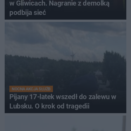
w Gliwicach. Nagranie z demolką
podbija sieć
NOCNA AKCJA SŁUŻB
Pijany 17-latek wszedł do zalewu w
Lubsku. O krok od tragedii