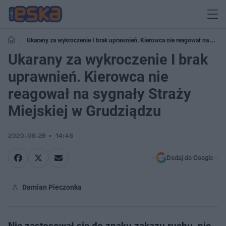
Ukarany za wykroczenie I brak uprawnień. Kierowca nie reagował na
sygnały Straży Miejskiej w Grudziądzu
Ukarany za wykroczenie I brak
uprawnień. Kierowca nie
reagował na sygnały Straży
Miejskiej w Grudziądzu
2020-08-26
14:45
Dodaj do Google
Damian Pieczonka
Nie zastosował się do znaku zakazu ruchu, nie