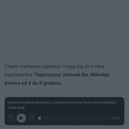
Chętni wystawcy zgłaszać mogą się do końca
października.
Tegoroczny Jarmark Św. Mikołaja
potrwa od 4 do 8 grudnia.
Mówi Ilona Mroczkowska z Centrum Kultury Teatr w Grudziądzu.
Posłuchaj:
L
P
P
P
-
3:06
G
o
r
r
o
z
r
a
z
z
o
a
d
e
e