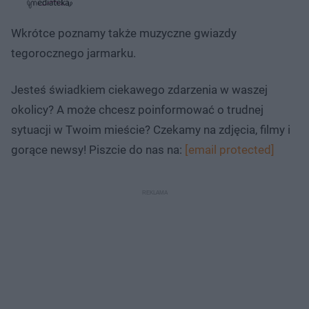
s
j
t
e
w
w
a
d
i
i
ł
:
ń
ń
y
Wkrótce poznamy także muzyczne gwiazdy
c
8
1
1
z
.
0
0
a
tegorocznego jarmarku.
s
0
s
s
Â
3
d
d
%
o
o
t
p
Jesteś świadkiem ciekawego zdarzenia w waszej
u
r
ł
z
okolicy? A może chcesz poinformować o trudnej
u
o
d
sytuacji w Twoim mieście? Czekamy na zdjęcia, filmy i
u
gorące newsy! Piszcie do nas na:
[email protected]