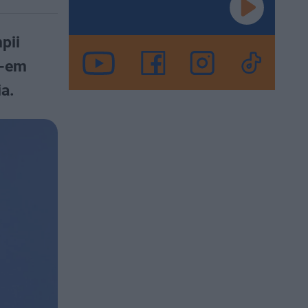
pii
S-em
ia.