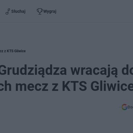
Słuchaj
Wygraj
cz z KTS Gliwice
 Grudziądza wracają d
ch mecz z KTS Gliwic
Do