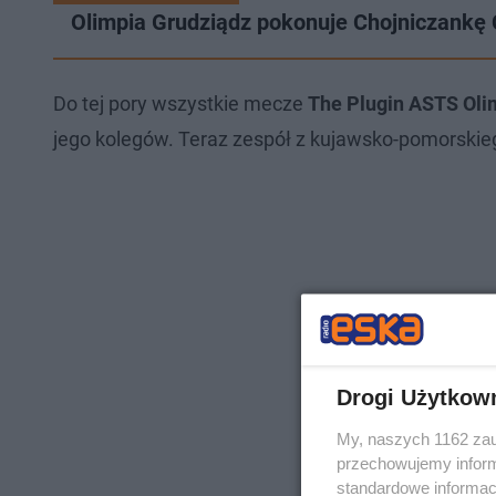
Olimpia Grudziądz pokonuje Chojniczankę C
Do tej pory wszystkie mecze
The Plugin ASTS Oli
jego kolegów. Teraz zespół z kujawsko-pomorski
Drogi Użytkow
My, naszych 1162 zau
przechowujemy informa
standardowe informac