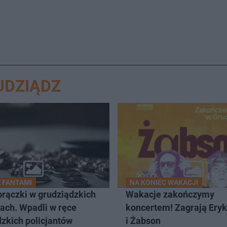
UDZIĄDZ
Z FANTAMI
NA KONIEC WAKACJI
brączki w grudziądzkich
Wakacje zakończymy
ach. Wpadli w ręce
koncertem! Zagrają Ery
zkich policjantów
i Żabson