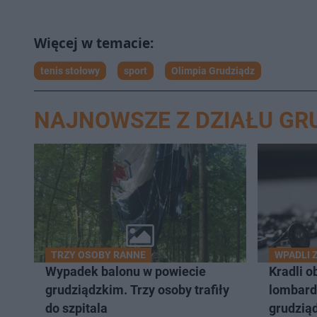
tenis stołowy
sport
Olimpia Grudziądz
NAJNOWSZE Z DZIAŁU GR
TRZY OSOBY RANNE
WPADLI 
Wypadek balonu w powiecie
Kradli o
grudziądzkim. Trzy osoby trafiły
lombard
do szpitala
grudziąd