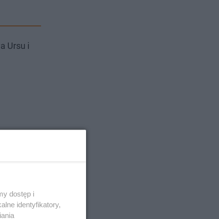
a Ursu i
y dostęp i
lne identyfikatory,
iania