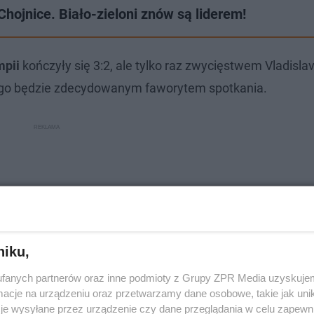
hojnice. Biało-zieloni znów są liderem!
mpii
kończyły się 3:2, ale tylko raz zwycięstwem Vladislav
ego będzie zdecydowanym faworytem spotkania.
niku,
fanych partnerów oraz inne podmioty z Grupy ZPR Media uzyskujem
cje na urządzeniu oraz przetwarzamy dane osobowe, takie jak unika
je wysyłane przez urządzenie czy dane przeglądania w celu zapewn