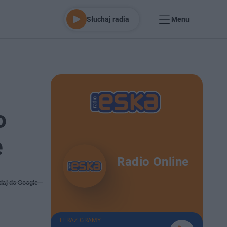
Słuchaj radia
Menu
o
e
Radio Online
daj do Google
TERAZ GRAMY