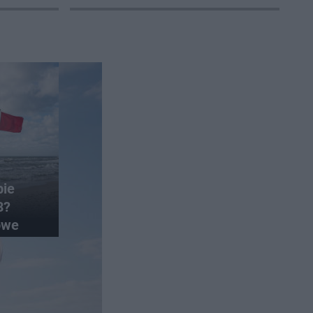
bie
8?
owe