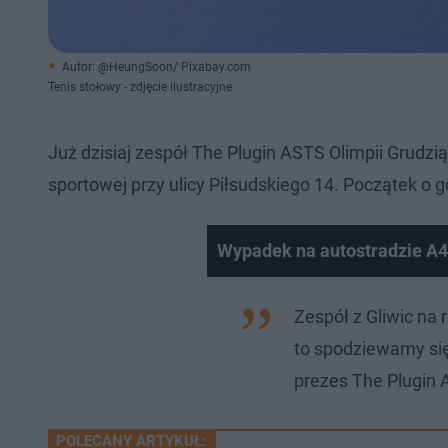
Autor: @HeungSoon/ Pixabay.com
Tenis stołowy - zdjęcie ilustracyjne
Już dzisiaj zespół The Plugin ASTS Olimpii Grudzi
sportowej przy ulicy Piłsudskiego 14. Początek o g
Wypadek na autostradzie A4
Nie można odtworzyć wid
Zespół z Gliwic na
Spróbuj ponownie
to spodziewamy się
prezes The Plugin 
POLECANY ARTYKUŁ: