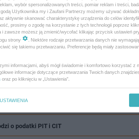
klam, wybór spersonalizowanych treści, pomiar reklam i treści, bad
 zgodą Użytkownika my i Zaufani Partnerzy możemy używać dokład
 Rafałem Glanertem poniżej:
az aktywnie skanować charakterystykę urządzenia do celów identyfi
ść, prosimy o zgodę na korzystanie z tych technologii poprzez klikn
a i zawsze możesz ją zmienić/wycofać klikając przycisk ustawień pr
ogu strony
. Niektóre rodzaje przetwarzania danych nie wymagaj
iwić się takiemu przetwarzaniu. Preferencje będą miały zastosowanie
szymi informacjami, abyś mógł świadomie i komfortowo korzystać z
gółowe informacje dotyczące przetwarzania Twoich danych znajdzi
s
oraz po kliknięciu w „Ustawienia”.
okolicy? A może chcesz poinformować o trudnej sytuacj
USTAWIENIA
! Piszcie do nas na:
[email protected]
dzi o podatki PIT i CIT