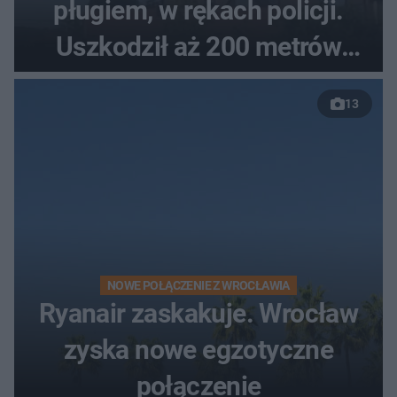
pługiem, w rękach policji.
Uszkodził aż 200 metrów
nowej drogi
13
NOWE POŁĄCZENIE Z WROCŁAWIA
Ryanair zaskakuje. Wrocław
zyska nowe egzotyczne
połączenie