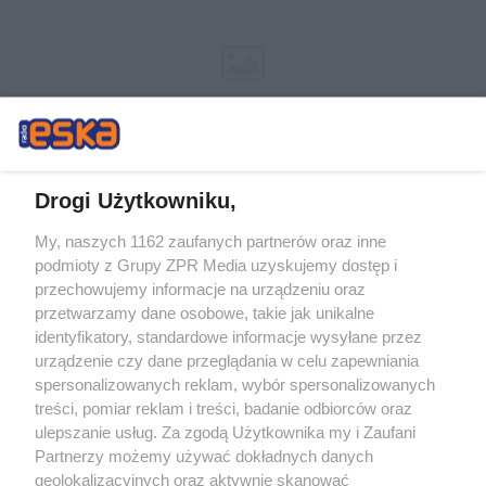
Drogi Użytkowniku,
My, naszych 1162 zaufanych partnerów oraz inne
Żaden utwór zamieszczony w serwisie nie może być powielany i
podmioty z Grupy ZPR Media uzyskujemy dostęp i
rozpowszechniany lub dalej rozpowszechniany w jakikolwiek sposób (w
tym także elektroniczny lub mechaniczny) na jakimkolwiek polu
przechowujemy informacje na urządzeniu oraz
eksploatacji w jakiejkolwiek formie, włącznie z umieszczaniem w Internecie
przetwarzamy dane osobowe, takie jak unikalne
bez pisemnej zgody właściciela praw. Jakiekolwiek użycie lub
identyfikatory, standardowe informacje wysyłane przez
wykorzystanie utworów w całości lub w części z naruszeniem prawa, tzn.
bez właściwej zgody, jest zabronione pod groźbą kary i może być ścigane
urządzenie czy dane przeglądania w celu zapewniania
prawnie.
spersonalizowanych reklam, wybór spersonalizowanych
treści, pomiar reklam i treści, badanie odbiorców oraz
ulepszanie usług. Za zgodą Użytkownika my i Zaufani
Partnerzy możemy używać dokładnych danych
geolokalizacyjnych oraz aktywnie skanować