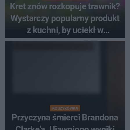
Kret znów rozkopuje trawnik?
Wystarczy popularny produkt
z kuchni, by uciekł w
popłochu
KOSZYKÓWKA
Przyczyna śmierci Brandona
Clarke'a. Ujawniono wyniki