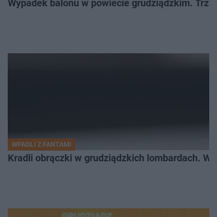
Wypadek balonu w powiecie grudziądzkim. Trzy os
WPADLI Z FANTAMI
Kradli obrączki w grudziądzkich lombardach. Wp