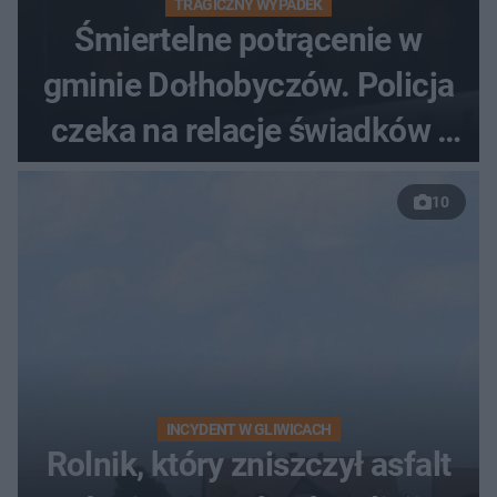
TRAGICZNY WYPADEK
Śmiertelne potrącenie w
gminie Dołhobyczów. Policja
czeka na relacje świadków i
nagrania z kamer
10
INCYDENT W GLIWICACH
Rolnik, który zniszczył asfalt