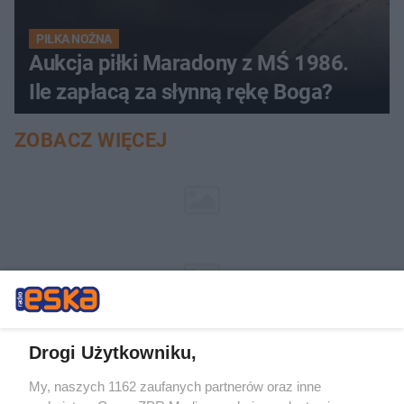
PIŁKA NOŻNA
Aukcja piłki Maradony z MŚ 1986.
Ile zapłacą za słynną rękę Boga?
ZOBACZ WIĘCEJ
Drogi Użytkowniku,
My, naszych 1162 zaufanych partnerów oraz inne