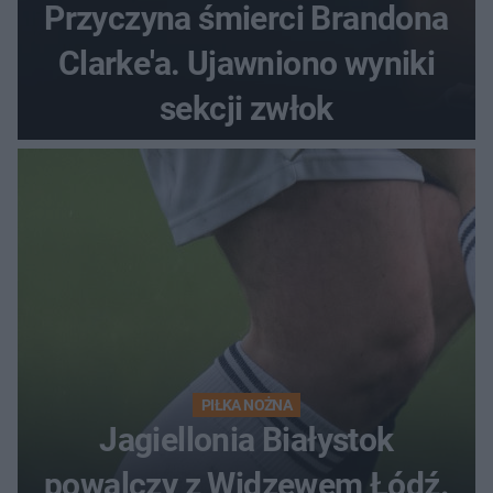
Przyczyna śmierci Brandona
Clarke'a. Ujawniono wyniki
sekcji zwłok
PIŁKA NOŻNA
Jagiellonia Białystok
powalczy z Widzewem Łódź.