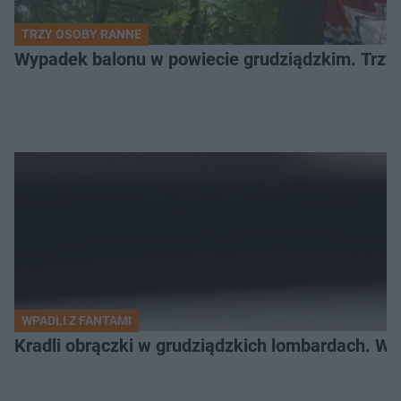
TRZY OSOBY RANNE
Wypadek balonu w powiecie grudziądzkim. Trzy os
WPADLI Z FANTAMI
Kradli obrączki w grudziądzkich lombardach. Wp