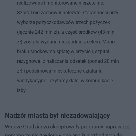
realizowane i monitorowane nierzetelnie.
Szpital nie zachował należytej staranności przy
wyborze pożyczkodawców trzech pożyczek
(łącznie 242 mln zł), a część środków (43 mln
zł) została wydana niezgodnie z celem. Mimo
braku środków na spłatę wierzycieli, szpital
rezygnował z naliczania odsetek (ponad 20 mln
zł) i podejmował nieskuteczne działania
windykacyjne - czytamy dalej w komunikacie
izby.
Nadzór miasta był niezadowalający
Władze Grudziądza akceptowały programy naprawcze,
pomimo że nie zawierały one analiz niezbędnych do