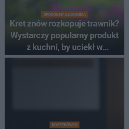
SPOSÓB NA SZKODNIKA
Kret znów rozkopuje trawnik?
Wystarczy popularny produkt
z kuchni, by uciekł w
popłochu
KOSZYKÓWKA