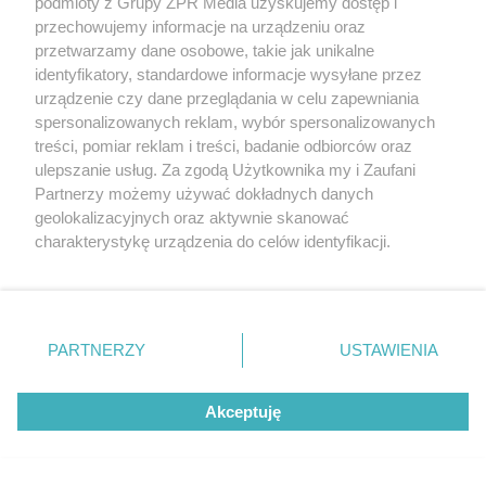
podmioty z Grupy ZPR Media uzyskujemy dostęp i
przechowujemy informacje na urządzeniu oraz
przetwarzamy dane osobowe, takie jak unikalne
identyfikatory, standardowe informacje wysyłane przez
urządzenie czy dane przeglądania w celu zapewniania
spersonalizowanych reklam, wybór spersonalizowanych
treści, pomiar reklam i treści, badanie odbiorców oraz
ulepszanie usług. Za zgodą Użytkownika my i Zaufani
Partnerzy możemy używać dokładnych danych
geolokalizacyjnych oraz aktywnie skanować
charakterystykę urządzenia do celów identyfikacji.
Ponieważ cenimy Twoją prywatność, prosimy o zgodę na
korzystanie z tych technologii poprzez kliknięcie
„Akceptuję”. Zgoda jest dobrowolna i zawsze możesz ją
Żaden utwór zamieszczony w serwisie nie może być powielany i
rozpowszechniany lub dalej rozpowszechniany w jakikolwiek sposób (w
zmienić/wycofać klikając przycisk ustawień prywatności
tym także elektroniczny lub mechaniczny) na jakimkolwiek polu
PARTNERZY
USTAWIENIA
znajdujący się w lewym dolnym rogu strony
. Niektóre
eksploatacji w jakiejkolwiek formie, włącznie z umieszczaniem w
Internecie bez pisemnej zgody właściciela praw. Jakiekolwiek użycie lub
rodzaje przetwarzania danych nie wymagają zgody
wykorzystanie utworów w całości lub w części z naruszeniem prawa,
Akceptuję
użytkownika, ale masz prawo sprzeciwić się takiemu
tzn. bez właściwej zgody, jest zabronione pod groźbą kary i może być
ścigane prawnie.
przetwarzaniu. Preferencje będą miały zastosowanie tylko
na tej witrynie.