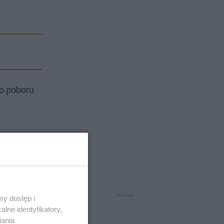
do poboru
y dostęp i
lne identyfikatory,
iania