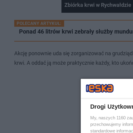
Zbiórka krwi w Rychwałdzie
POLECANY ARTYKUŁ:
Ponad 46 litrów krwi zebrały służby mund
Akcję ponownie uda się zorganizować na grudziądz
krwi. A oddać ją może praktycznie każdy, kto ukońc
Drogi Użytkow
My, naszych 1160 zau
przechowujemy informa
standardowe informac