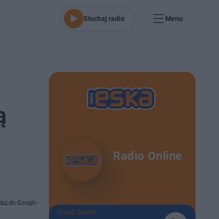
Słuchaj radia
Menu
ą
Radio Online
daj do Google
TERAZ GRAMY