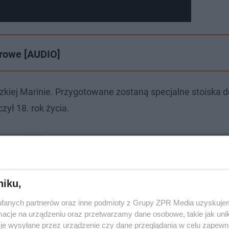
urowe [AUDIO]
kiej Marinie. Przygotowane zostaną specjalne stoiska 
zył 18. rok życia.
niku,
fanych partnerów oraz inne podmioty z Grupy ZPR Media uzyskujem
cje na urządzeniu oraz przetwarzamy dane osobowe, takie jak unika
je wysyłane przez urządzenie czy dane przeglądania w celu zapewn