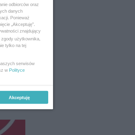
anie odbiorców oraz
nych danych
kacji. Ponieważ
ięcie „Akceptuję”.
ywatności znajdujący
ą zgody użytkownika,
 tylko na tej
 naszych serwisów
esz w
Polityce
ągu
Akceptuję