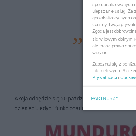
spersonalizowanych re
ulepszanie usług. Za
geolokalizacyjnych or
cenimy Twoją prywatno
Zgoda jest dobrowoln
się w lewym dolnym r
Trzeba ważyć powy
ale masz prawo sprzec
chwili żadnych lek
witrynie.
Oczywiście ważna 
Zapoznaj się z poniż
człowiekowi - dodaj
internetowych. Szcze
Prywatności
i
Cookie
głównym organizato
Akcja odbędzie się 20 października.
Krew będzie m
PARTNERZY
dziesięciu edycji funkcjonariusze oddali 600 litró