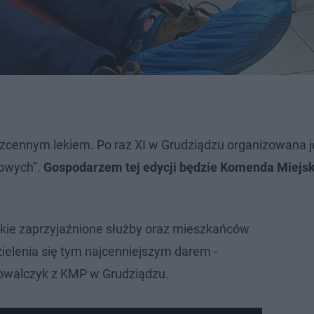
zcennym lekiem. Po raz XI w Grudziądzu organizowana j
rowych”.
Gospodarzem tej edycji będzie Komenda Miejska
ie zaprzyjaźnione służby oraz mieszkańców
ielenia się tym najcenniejszym darem -
owalczyk z KMP w Grudziądzu.