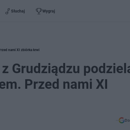
Słuchaj
Wygraj
rzed nami XI zbiórka krwi
z Grudziądzu podziel
em. Przed nami XI
Do