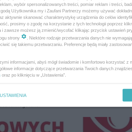
klam, wybór spersonalizowanych treści, pomiar reklam i treści, bad
 zgodą Użytkownika my i Zaufani Partnerzy możemy używać dokład
az aktywnie skanować charakterystykę urządzenia do celów identyfi
ść, prosimy o zgodę na korzystanie z tych technologii poprzez klikn
a i zawsze możesz ją zmienić/wycofać klikając przycisk ustawień pr
ogu strony
. Niektóre rodzaje przetwarzania danych nie wymagaj
żej 50 kilogramów, nie zażywać w danej
iwić się takiemu przetwarzaniu. Preferencje będą miały zastosowanie
ów oraz być po prostu osobą zdrową.
jest także chęć pomocy drugiemu
szymi informacjami, abyś mógł świadomie i komfortowo korzystać z
e ratownik Krzysztof Misiewicz, który jest
gółowe informacje dotyczące przetwarzania Twoich danych znajdzi
s
oraz po kliknięciu w „Ustawienia”.
rem całej akcji.
ożna oddawać w godzinach od 9 do 16.​
Do tej pory w ci
USTAWIENIA
w bezcennego leku.