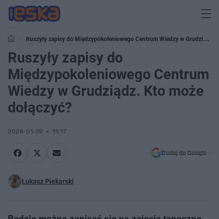
Ruszyły zapisy do Międzypokoleniowego Centrum Wiedzy w Grudziądz.
Kto może dołączyć?
Ruszyły zapisy do
Międzypokoleniowego Centrum
Wiedzy w Grudziądz. Kto może
dołączyć?
2026-01-29
11:17
Dodaj do Google
Łukasz Piekarski
​Będzie można zapisać się na zajęcia taneczne,