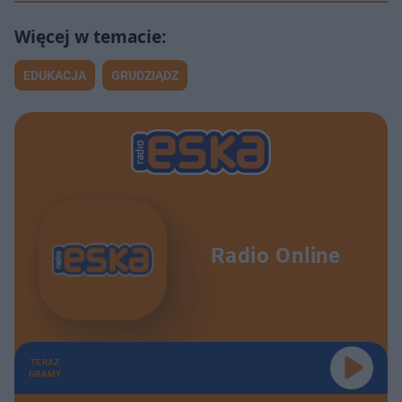
EDUKACJA
GRUDZIĄDZ
Radio Online
TERAZ
GRAMY