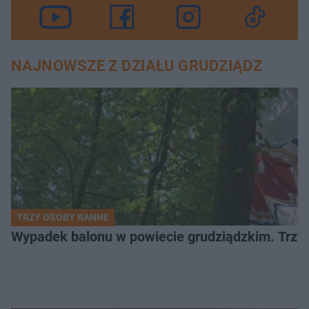
NAJNOWSZE Z DZIAŁU GRUDZIĄDZ
TRZY OSOBY RANNE
Wypadek balonu w powiecie grudziądzkim. Trzy os