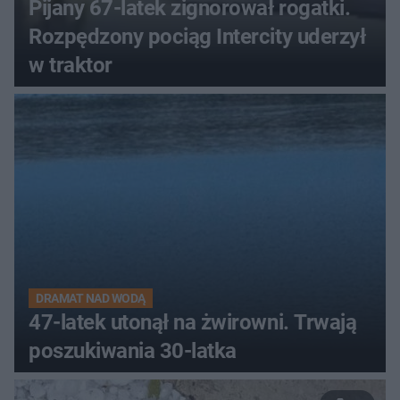
Pijany 67-latek zignorował rogatki.
Rozpędzony pociąg Intercity uderzył
w traktor
DRAMAT NAD WODĄ
47-latek utonął na żwirowni. Trwają
poszukiwania 30-latka