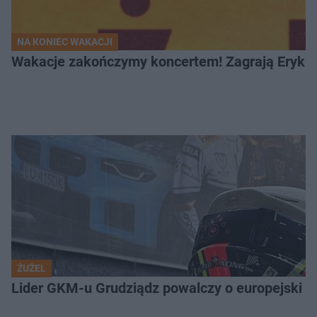
NA KONIEC WAKACJI
Wakacje zakończymy koncertem! Zagrają Eryk 
ŻUŻEL
Lider GKM-u Grudziądz powalczy o europejski t