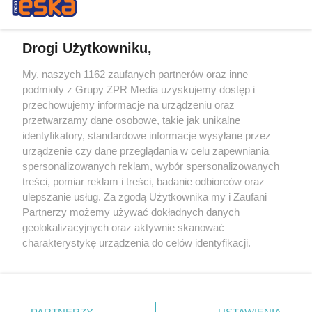
Drogi Użytkowniku,
My, naszych 1162 zaufanych partnerów oraz inne
Żaden utwór zamieszczony w serwisie nie może być powielany i
podmioty z Grupy ZPR Media uzyskujemy dostęp i
rozpowszechniany lub dalej rozpowszechniany w jakikolwiek sposób (w
tym także elektroniczny lub mechaniczny) na jakimkolwiek polu
przechowujemy informacje na urządzeniu oraz
eksploatacji w jakiejkolwiek formie, włącznie z umieszczaniem w
przetwarzamy dane osobowe, takie jak unikalne
Internecie bez pisemnej zgody właściciela praw. Jakiekolwiek użycie lub
identyfikatory, standardowe informacje wysyłane przez
wykorzystanie utworów w całości lub w części z naruszeniem prawa,
tzn. bez właściwej zgody, jest zabronione pod groźbą kary i może być
urządzenie czy dane przeglądania w celu zapewniania
ścigane prawnie.
spersonalizowanych reklam, wybór spersonalizowanych
treści, pomiar reklam i treści, badanie odbiorców oraz
ulepszanie usług. Za zgodą Użytkownika my i Zaufani
Partnerzy możemy używać dokładnych danych
geolokalizacyjnych oraz aktywnie skanować
charakterystykę urządzenia do celów identyfikacji.
Ponieważ cenimy Twoją prywatność, prosimy o zgodę na
O nas
korzystanie z tych technologii poprzez kliknięcie
Informacje prawne
„Akceptuję”. Zgoda jest dobrowolna i zawsze możesz ją
zmienić/wycofać klikając przycisk ustawień prywatności