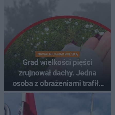
NAWAŁNICA NAD POLSKĄ
Grad wielkości pięści
zrujnował dachy. Jedna
osoba z obrażeniami trafiła
do szpitala