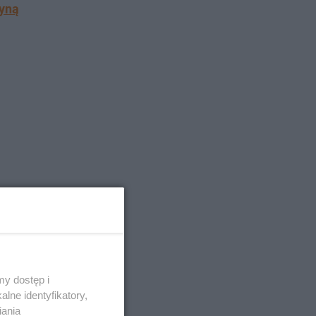
zyną
y dostęp i
lne identyfikatory,
iania