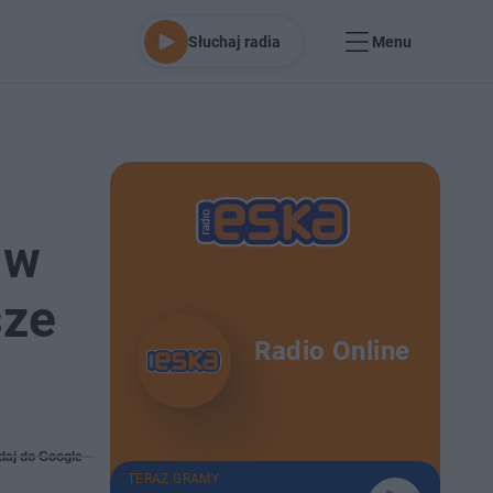
Słuchaj radia
Menu
 w
sze
Radio Online
daj do Google
TERAZ GRAMY