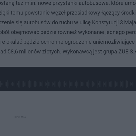
taną też m.in. nowe przystanki autobusowe, które umo
zięki temu powstanie węzeł przesiadkowy łączący środki
ączenie się autobusów do ruchu w ulicę Konstytucji 3 Ma
 robót obejmować będzie również wykonanie jednego per
e okalać będzie ochronne ogrodzenie uniemożliwiające
nad 58,6 milionów złotych. Wykonawcą jest grupa ZUE S.