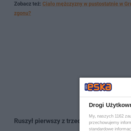
Zobacz też:
Ciało mężczyzny w pustostatnie w Gru
zgonu?
Drogi Użytkow
My, naszych 1162 zau
Ruszył pierwszy z trzech etapów inwestyc
przechowujemy informa
standardowe informac