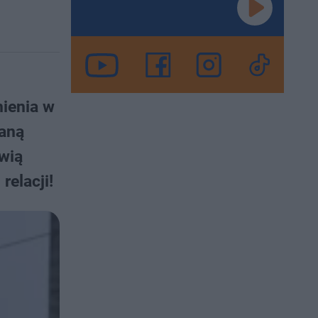
nienia w
waną
wią
relacji!