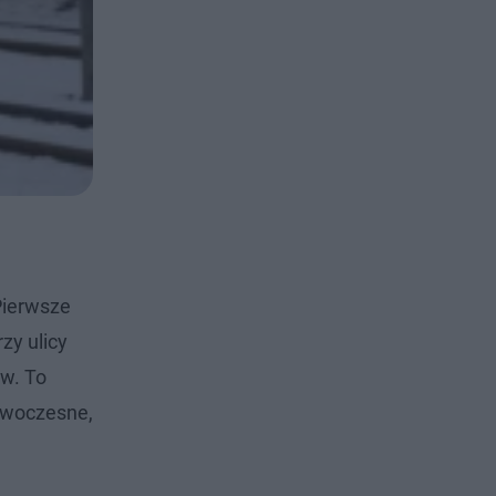
Pierwsze
zy ulicy
w. To
nowoczesne,