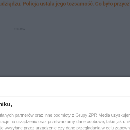
dziądzu. Policja ustala jego tożsamość. Co było przyc
niku,
fanych partnerów oraz inne podmioty z Grupy ZPR Media uzyskujem
ji
cje na urządzeniu oraz przetwarzamy dane osobowe, takie jak unika
je wysyłane przez urządzenie czy dane przeglądania w celu zapewn