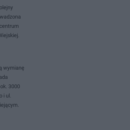
olejny
rowadzona
 centrum
iejskiej.
mą wymianę
łada
 ok. 3000
i ul.
iejącym.