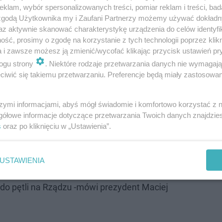
klam, wybór spersonalizowanych treści, pomiar reklam i treści, bad
a na trzy zadania – przebudowę odcinka torowiska od ul.
 zgodą Użytkownika my i Zaufani Partnerzy możemy używać dokład
wy remont ul. Toruńskiej na odcinku od ul. Marcinkowski
az aktywnie skanować charakterystykę urządzenia do celów identyfi
ść, prosimy o zgodę na korzystanie z tych technologii poprzez klikn
 Drogi Krajowej nr 16. Rozpoczęcie modernizacji torowiska
a i zawsze możesz ją zmienić/wycofać klikając przycisk ustawień pr
 ruchu drogowego i komunikacji miejskiej.
ogu strony
. Niektóre rodzaje przetwarzania danych nie wymagaj
iwić się takiemu przetwarzaniu. Preferencje będą miały zastosowanie
e odkrycie? Zwariowany utwór Twinkle Twinkle
szymi informacjami, abyś mógł świadomie i komfortowo korzystać z
gółowe informacje dotyczące przetwarzania Twoich danych znajdzi
s
oraz po kliknięciu w „Ustawienia”.
ny moment, ponieważ rozpoczynamy
ję od wielu lat w Grudziądzu. Jest to
USTAWIENIA
 obejmująca dużą część miasta od centrum,
 do pętli na Rządzu -mówi prezydent Maciej