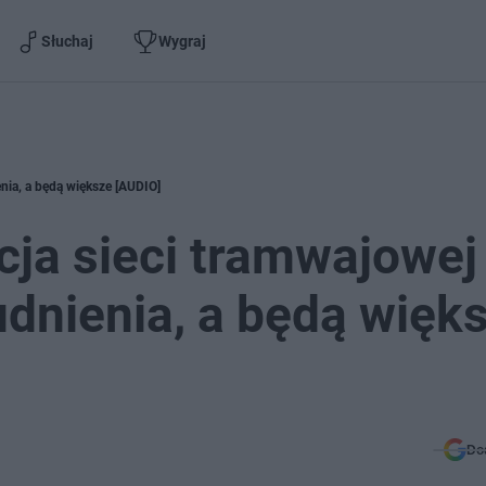
Słuchaj
Wygraj
nia, a będą większe [AUDIO]
ja sieci tramwajowej
udnienia, a będą więk
Do