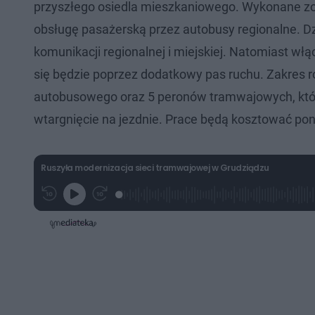
przyszłego osiedla mieszkaniowego. Wykonane zos
obsługę pasażerską przez autobusy regionalne. D
komunikacji regionalnej i miejskiej. Natomiast wł
się będzie poprzez dodatkowy pas ruchu. Zakres
autobusowego oraz 5 peronów tramwajowych, któr
wtargnięcie na jezdnie. Prace będą kosztować po
Ruszyła modernizacja sieci tramwajowej w Grudziądzu
L
P
P
G
o
r
r
r
a
z
z
a
d
e
e
j
e
w
w
d
i
i
:
ń
ń
3
1
1
.
0
0
2
s
s
9
d
d
%
o
o
t
p