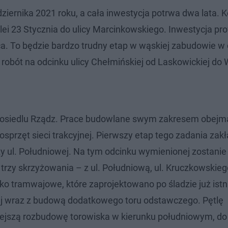
iernika 2021 roku, a cała inwestycja potrwa dwa lata. K
lei 23 Stycznia do ulicy Marcinkowskiego. Inwestycja p
ca. To będzie bardzo trudny etap w wąskiej zabudowie w
obót na odcinku ulicy Chełmińskiej od Laskowickiej do W
na osiedlu Rządz. Prace budowlane swym zakresem obej
sprzęt sieci trakcyjnej. Pierwszy etap tego zadania zak
zy ul. Południowej. Na tym odcinku wymienionej zostanie
rzy skrzyżowania – z ul. Południową, ul. Kruczkowskiego 
o tramwajowe, które zaprojektowano po śladzie już istn
j wraz z budową dodatkowego toru odstawczego. Pętlę
iejszą rozbudowę torowiska w kierunku południowym, do