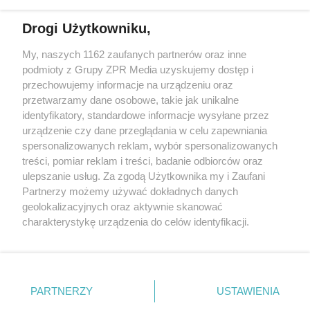
Drogi Użytkowniku,
My, naszych 1162 zaufanych partnerów oraz inne
Żaden utwór zamieszczony w serwisie nie może być powielany i
podmioty z Grupy ZPR Media uzyskujemy dostęp i
rozpowszechniany lub dalej rozpowszechniany w jakikolwiek sposób (w
tym także elektroniczny lub mechaniczny) na jakimkolwiek polu
przechowujemy informacje na urządzeniu oraz
eksploatacji w jakiejkolwiek formie, włącznie z umieszczaniem w
przetwarzamy dane osobowe, takie jak unikalne
Internecie bez pisemnej zgody właściciela praw. Jakiekolwiek użycie lub
identyfikatory, standardowe informacje wysyłane przez
wykorzystanie utworów w całości lub w części z naruszeniem prawa,
tzn. bez właściwej zgody, jest zabronione pod groźbą kary i może być
urządzenie czy dane przeglądania w celu zapewniania
ścigane prawnie.
spersonalizowanych reklam, wybór spersonalizowanych
treści, pomiar reklam i treści, badanie odbiorców oraz
ulepszanie usług. Za zgodą Użytkownika my i Zaufani
Partnerzy możemy używać dokładnych danych
geolokalizacyjnych oraz aktywnie skanować
charakterystykę urządzenia do celów identyfikacji.
Ponieważ cenimy Twoją prywatność, prosimy o zgodę na
O nas
korzystanie z tych technologii poprzez kliknięcie
Informacje prawne
„Akceptuję”. Zgoda jest dobrowolna i zawsze możesz ją
zmienić/wycofać klikając przycisk ustawień prywatności
PARTNERZY
USTAWIENIA
Nasze serwisy
znajdujący się w lewym dolnym rogu strony
. Niektóre