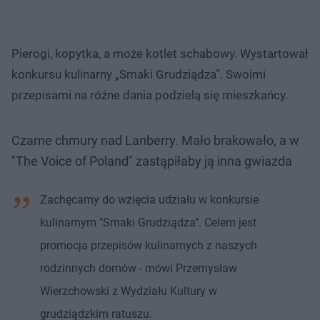
Pierogi, kopytka, a może kotlet schabowy. Wystartował
konkursu kulinarny „Smaki Grudziądza”. Swoimi
przepisami na różne dania podzielą się mieszkańcy.
Czarne chmury nad Lanberry. Mało brakowało, a w
"The Voice of Poland" zastąpiłaby ją inna gwiazda
Nie można odtworzyć wideo
Spróbuj ponownie
Zachęcamy do wzięcia udziału w konkursie
kulinarnym "Smaki Grudziądza". Celem jest
promocja przepisów kulinarnych z naszych
rodzinnych domów - mówi Przemysław
Wierzchowski z Wydziału Kultury w
grudziądzkim ratuszu.