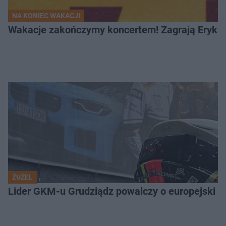
NA KONIEC WAKACJI
Wakacje zakończymy koncertem! Zagrają Eryk 
ŻUŻEL
Lider GKM-u Grudziądz powalczy o europejski t