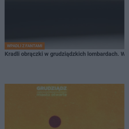
WPADLI Z FANTAMI
Kradli obrączki w grudziądzkich lombardach. Wp