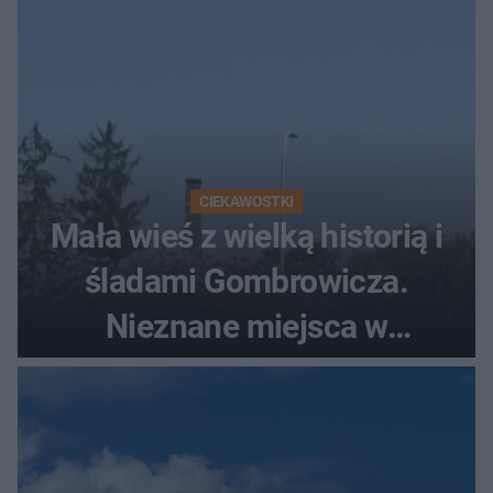
CIEKAWOSTKI
Mała wieś z wielką historią i
śladami Gombrowicza.
Nieznane miejsca w
Świętokrzyskiem