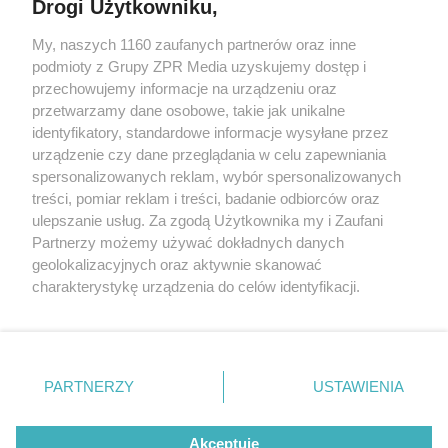
Drogi Użytkowniku,
My, naszych 1160 zaufanych partnerów oraz inne
Żaden utwór zamieszczony w serwisie nie może być powielany i
podmioty z Grupy ZPR Media uzyskujemy dostęp i
rozpowszechniany lub dalej rozpowszechniany w jakikolwiek sposób (w
tym także elektroniczny lub mechaniczny) na jakimkolwiek polu
przechowujemy informacje na urządzeniu oraz
eksploatacji w jakiejkolwiek formie, włącznie z umieszczaniem w
przetwarzamy dane osobowe, takie jak unikalne
Internecie bez pisemnej zgody właściciela praw. Jakiekolwiek użycie lub
identyfikatory, standardowe informacje wysyłane przez
wykorzystanie utworów w całości lub w części z naruszeniem prawa,
tzn. bez właściwej zgody, jest zabronione pod groźbą kary i może być
urządzenie czy dane przeglądania w celu zapewniania
ścigane prawnie.
spersonalizowanych reklam, wybór spersonalizowanych
treści, pomiar reklam i treści, badanie odbiorców oraz
ulepszanie usług. Za zgodą Użytkownika my i Zaufani
Partnerzy możemy używać dokładnych danych
geolokalizacyjnych oraz aktywnie skanować
charakterystykę urządzenia do celów identyfikacji.
Ponieważ cenimy Twoją prywatność, prosimy o zgodę na
O nas
korzystanie z tych technologii poprzez kliknięcie
Informacje prawne
„Akceptuję”. Zgoda jest dobrowolna i zawsze możesz ją
zmienić/wycofać klikając przycisk ustawień prywatności
PARTNERZY
USTAWIENIA
Nasze serwisy
znajdujący się w lewym dolnym rogu strony
. Niektóre
rodzaje przetwarzania danych nie wymagają zgody
© 2026 Grupa ZPR Media
Akceptuję
użytkownika, ale masz prawo sprzeciwić się takiemu