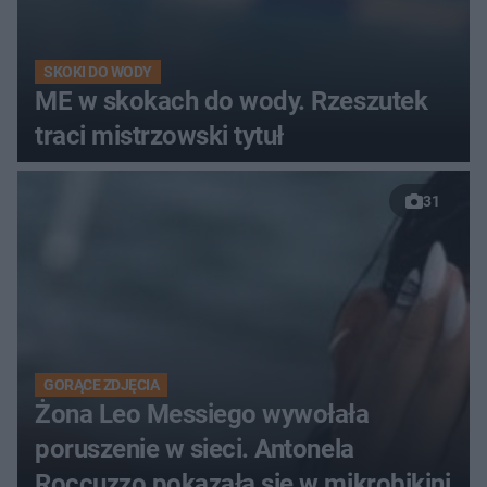
SKOKI DO WODY
ME w skokach do wody. Rzeszutek
traci mistrzowski tytuł
31
GORĄCE ZDJĘCIA
Żona Leo Messiego wywołała
poruszenie w sieci. Antonela
Roccuzzo pokazała się w mikrobikini