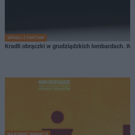
WPADLI Z FANTAMI
Kradli obrączki w grudziądzkich lombardach. Wp
NA KONIEC WAKACJI