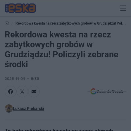
Rekordowa kwesta na rzecz zabytkowych grobów w Grudziądzu! Policzyli
zebrane środki
Rekordowa kwesta na rzecz
zabytkowych grobów w
Grudziądzu! Policzyli zebrane
środki
2025-11-04
8:39
Dodaj do Google
Łukasz Piekarski
To była rekordowa kwesta na rzecz starych