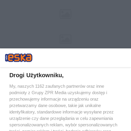
Drogi Użytkowniku,
My, naszych 1162 zaufanych partnerów oraz inne
Żaden utwór zamieszczony w serwisie nie może być powielany i
podmioty z Grupy ZPR Media uzyskujemy dostęp i
rozpowszechniany lub dalej rozpowszechniany w jakikolwiek sposób (w
przechowujemy informacje na urządzeniu oraz
tym także elektroniczny lub mechaniczny) na jakimkolwiek polu
eksploatacji w jakiejkolwiek formie, włącznie z umieszczaniem w
przetwarzamy dane osobowe, takie jak unikalne
Internecie bez pisemnej zgody właściciela praw. Jakiekolwiek użycie lub
identyfikatory, standardowe informacje wysyłane przez
wykorzystanie utworów w całości lub w części z naruszeniem prawa,
tzn. bez właściwej zgody, jest zabronione pod groźbą kary i może być
urządzenie czy dane przeglądania w celu zapewniania
ścigane prawnie.
spersonalizowanych reklam, wybór spersonalizowanych
treści, pomiar reklam i treści, badanie odbiorców oraz