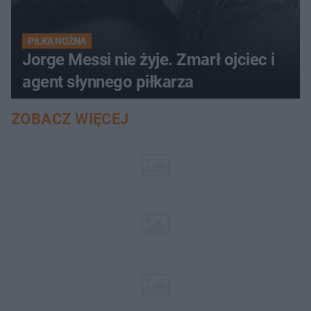
PIŁKA NOŻNA
Jorge Messi nie żyje. Zmarł ojciec i
agent słynnego piłkarza
ZOBACZ WIĘCEJ