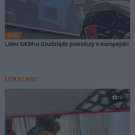
ŻUŻEL
Lider GKM-u Grudziądz powalczy o europejski t
LOKALNIE:
13