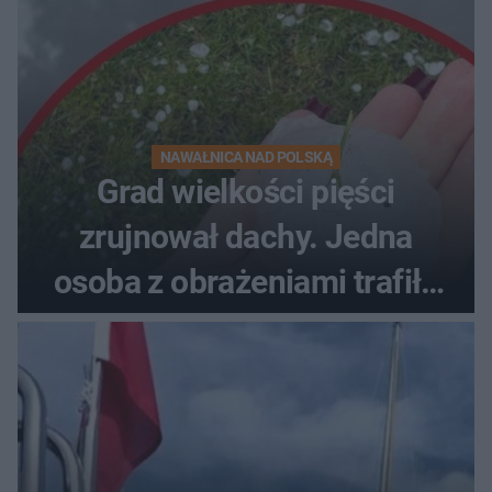
NAWAŁNICA NAD POLSKĄ
Grad wielkości pięści
zrujnował dachy. Jedna
osoba z obrażeniami trafiła
do szpitala