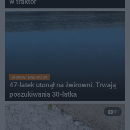
w traktor
DRAMAT NAD WODĄ
47-latek utonął na żwirowni. Trwają
poszukiwania 30-latka
10