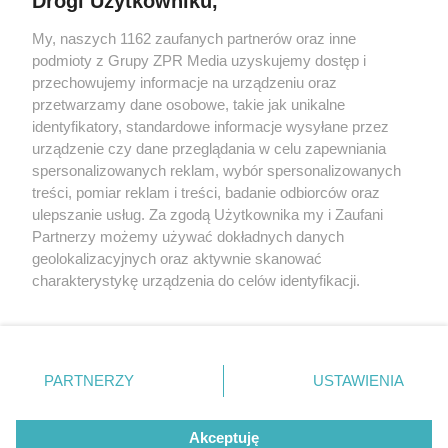
Drogi Użytkowniku,
My, naszych 1162 zaufanych partnerów oraz inne
Żaden utwór zamieszczony w serwisie nie może być powielany i
podmioty z Grupy ZPR Media uzyskujemy dostęp i
rozpowszechniany lub dalej rozpowszechniany w jakikolwiek sposób (w
tym także elektroniczny lub mechaniczny) na jakimkolwiek polu
przechowujemy informacje na urządzeniu oraz
eksploatacji w jakiejkolwiek formie, włącznie z umieszczaniem w
przetwarzamy dane osobowe, takie jak unikalne
Internecie bez pisemnej zgody właściciela praw. Jakiekolwiek użycie lub
identyfikatory, standardowe informacje wysyłane przez
wykorzystanie utworów w całości lub w części z naruszeniem prawa,
tzn. bez właściwej zgody, jest zabronione pod groźbą kary i może być
urządzenie czy dane przeglądania w celu zapewniania
ścigane prawnie.
spersonalizowanych reklam, wybór spersonalizowanych
treści, pomiar reklam i treści, badanie odbiorców oraz
ulepszanie usług. Za zgodą Użytkownika my i Zaufani
Partnerzy możemy używać dokładnych danych
geolokalizacyjnych oraz aktywnie skanować
charakterystykę urządzenia do celów identyfikacji.
Ponieważ cenimy Twoją prywatność, prosimy o zgodę na
O nas
korzystanie z tych technologii poprzez kliknięcie
Informacje prawne
„Akceptuję”. Zgoda jest dobrowolna i zawsze możesz ją
zmienić/wycofać klikając przycisk ustawień prywatności
PARTNERZY
USTAWIENIA
Nasze serwisy
znajdujący się w lewym dolnym rogu strony
. Niektóre
rodzaje przetwarzania danych nie wymagają zgody
© 2026 Grupa ZPR Media
Akceptuję
użytkownika, ale masz prawo sprzeciwić się takiemu