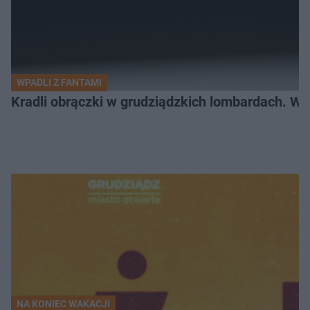
WPADLI Z FANTAMI
Kradli obrączki w grudziądzkich lombardach. Wp
NA KONIEC WAKACJI