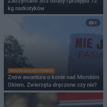
Zatrzymano 303 osoby i przejęto 72
kg narkotyków
22
NIEKOŃCZĄCA SIĘ OPOWIEŚĆ
Znów awantura o konie nad Morskim
Okiem. Zwierzęta dręczone czy nie?