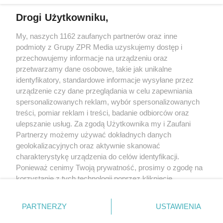
Drogi Użytkowniku,
My, naszych 1162 zaufanych partnerów oraz inne
Żaden utwór zamieszczony w serwisie nie może być powielany i
podmioty z Grupy ZPR Media uzyskujemy dostęp i
rozpowszechniany lub dalej rozpowszechniany w jakikolwiek sposób (w
tym także elektroniczny lub mechaniczny) na jakimkolwiek polu
przechowujemy informacje na urządzeniu oraz
eksploatacji w jakiejkolwiek formie, włącznie z umieszczaniem w Internecie
przetwarzamy dane osobowe, takie jak unikalne
bez pisemnej zgody właściciela praw. Jakiekolwiek użycie lub
wykorzystanie utworów w całości lub w części z naruszeniem prawa, tzn.
identyfikatory, standardowe informacje wysyłane przez
bez właściwej zgody, jest zabronione pod groźbą kary i może być ścigane
urządzenie czy dane przeglądania w celu zapewniania
prawnie.
spersonalizowanych reklam, wybór spersonalizowanych
treści, pomiar reklam i treści, badanie odbiorców oraz
ulepszanie usług. Za zgodą Użytkownika my i Zaufani
Partnerzy możemy używać dokładnych danych
geolokalizacyjnych oraz aktywnie skanować
charakterystykę urządzenia do celów identyfikacji.
O nas
Ponieważ cenimy Twoją prywatność, prosimy o zgodę na
korzystanie z tych technologii poprzez kliknięcie
Informacje prawne
„Akceptuję”. Zgoda jest dobrowolna i zawsze możesz ją
zmienić/wycofać klikając przycisk ustawień prywatności
Nasze serwisy
PARTNERZY
USTAWIENIA
znajdujący się w lewym dolnym rogu strony
. Niektóre