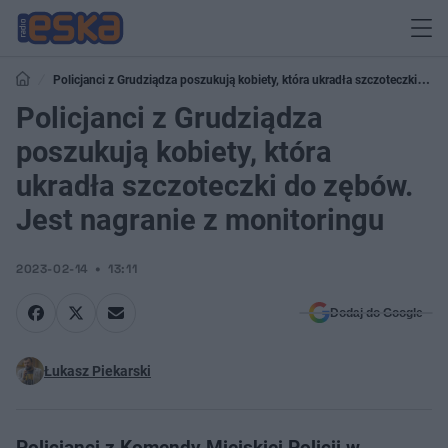
Policjanci z Grudziądza poszukują kobiety, która ukradła szczoteczki do
zębów. Jest nagranie z monitoringu
Policjanci z Grudziądza
poszukują kobiety, która
ukradła szczoteczki do zębów.
Jest nagranie z monitoringu
2023-02-14
13:11
Dodaj do Google
Łukasz Piekarski
Policjanci z Komendy Miejskiej Policji w