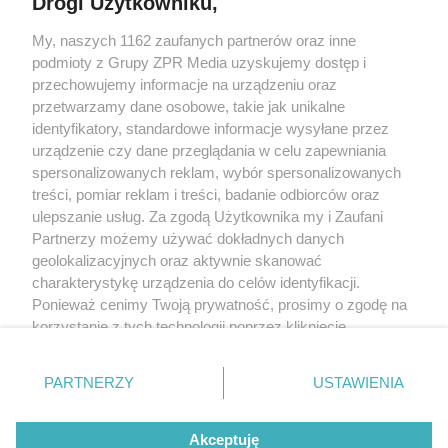
Drogi Użytkowniku,
My, naszych 1162 zaufanych partnerów oraz inne
Żaden utwór zamieszczony w serwisie nie może być powielany i
podmioty z Grupy ZPR Media uzyskujemy dostęp i
rozpowszechniany lub dalej rozpowszechniany w jakikolwiek sposób (w
tym także elektroniczny lub mechaniczny) na jakimkolwiek polu
przechowujemy informacje na urządzeniu oraz
eksploatacji w jakiejkolwiek formie, włącznie z umieszczaniem w Internecie
przetwarzamy dane osobowe, takie jak unikalne
bez pisemnej zgody właściciela praw. Jakiekolwiek użycie lub
wykorzystanie utworów w całości lub w części z naruszeniem prawa, tzn.
identyfikatory, standardowe informacje wysyłane przez
bez właściwej zgody, jest zabronione pod groźbą kary i może być ścigane
urządzenie czy dane przeglądania w celu zapewniania
prawnie.
spersonalizowanych reklam, wybór spersonalizowanych
treści, pomiar reklam i treści, badanie odbiorców oraz
ulepszanie usług. Za zgodą Użytkownika my i Zaufani
Partnerzy możemy używać dokładnych danych
geolokalizacyjnych oraz aktywnie skanować
charakterystykę urządzenia do celów identyfikacji.
O nas
Ponieważ cenimy Twoją prywatność, prosimy o zgodę na
korzystanie z tych technologii poprzez kliknięcie
Informacje prawne
„Akceptuję”. Zgoda jest dobrowolna i zawsze możesz ją
zmienić/wycofać klikając przycisk ustawień prywatności
Nasze serwisy
PARTNERZY
USTAWIENIA
znajdujący się w lewym dolnym rogu strony
. Niektóre
rodzaje przetwarzania danych nie wymagają zgody
© 2026 Grupa ZPR Media
Akceptuję
użytkownika, ale masz prawo sprzeciwić się takiemu