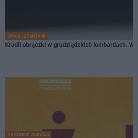
WPADLI Z FANTAMI
Kradli obrączki w grudziądzkich lombardach. Wp
NA KONIEC WAKACJI