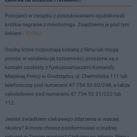
Policjanci w związku z poszukiwaniami opublikowali
krótkie nagranie z monitoringu. Znajdziemy je pod tym
linkiem -
TUTAJ
Osoby, które rozpoznają kobietę z filmu lub mogą
pomóc w ustaleniu jej tożsamości, proszone są o
kontakt osobisty z funkcjonariuszami Komendy
Miejskiej Policji w Grudziądzu, ul. Chełmińska 111 lub
telefoniczny pod numerami 47 754 53 60/248, a także
całodobowo pod numerami 47 754 52 21/222 lub
112.
Jesteś świadkiem ciekawego zdarzenia w waszej
okolicy? A może chcesz poinformować o trudnej
sytuacji w Twoim mieście? Czekamy na zdjęcia, filmy i