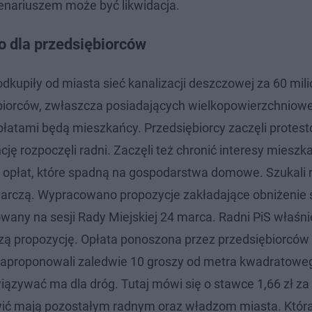
enariuszem może być likwidacja.
o dla przedsiębiorców
dkupiły od miasta sieć kanalizacji deszczowej za 60 mil
ębiorców, zwłaszcza posiadających wielkopowierzchniowe
opłatami będą mieszkańcy. Przedsiębiorcy zaczęli protes
ę rozpoczęli radni. Zaczęli też chronić interesy miesz
 opłat, które spadną na gospodarstwa domowe. Szukali 
arczą. Wypracowano propozycje zakładające obniżenie 
wany na sesji Rady Miejskiej 24 marca. Radni PiS właśni
szą propozycję. Opłata ponoszona przez przedsiębiorców
Zaproponowali zaledwie 10 groszy od metra kwadratowe
ązywać ma dla dróg. Tutaj mówi się o stawce 1,66 zł za
wić mają pozostałym radnym oraz władzom miasta. Któr