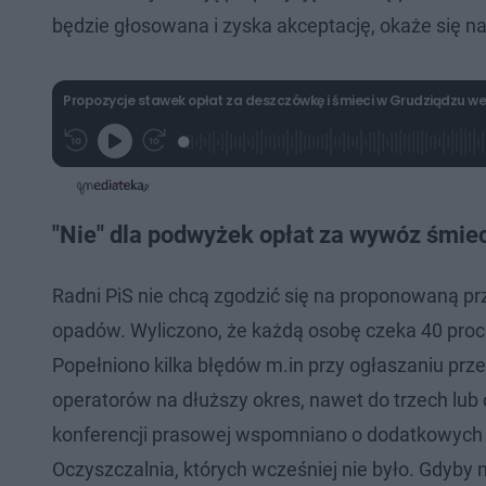
będzie głosowana i zyska akceptację, okaże się n
Propozycje stawek opłat za deszczówkę i śmieci w Grudziądzu we
L
P
P
G
o
r
r
r
a
z
z
a
d
e
e
j
e
w
w
d
i
i
:
ń
ń
"Nie" dla podwyżek opłat za wywóz śmiec
1
1
1
.
0
0
0
s
s
3
d
d
Radni PiS nie chcą zgodzić się na proponowaną p
%
o
o
t
p
opadów. Wyliczono, że każdą osobę czeka 40 proce
u
r
ł
z
Popełniono kilka błędów m.in przy ogłaszaniu prz
u
o
d
u
operatorów na dłuższy okres, nawet do trzech lub
konferencji prasowej wspomniano o dodatkowych 
Oczyszczalnia, których wcześniej nie było. Gdyby 