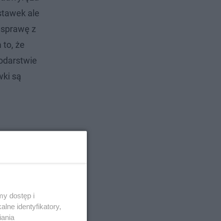
stawek ale
e sprawę z
 to, że
odarstwie
wki są
y dostęp i
lne identyfikatory,
iania