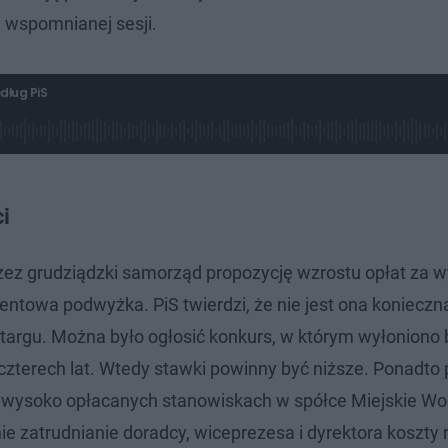
a wspomnianej sesji.
dług PiS
i
rzez grudziądzki samorząd propozycję wzrostu opłat za 
ntowa podwyżka. PiS twierdzi, że nie jest ona konieczn
etargu. Można było ogłosić konkurs, w którym wyłoniono 
 czterech lat. Wtedy stawki powinny być niższe. Ponadto
wysoko opłacanych stanowiskach w spółce Miejskie Wod
nie zatrudnianie doradcy, wiceprezesa i dyrektora koszty