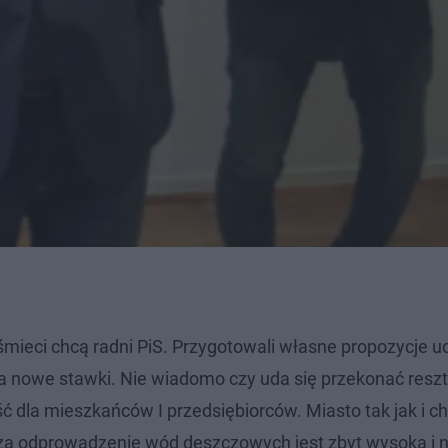
ieci chcą radni PiS. Przygotowali własne propozycje uc
 nowe stawki. Nie wiadomo czy uda się przekonać resz
ść dla mieszkańców I przedsiębiorców. Miasto tak jak i c
 za odprowadzenie wód deszczowych jest zbyt wysoka i