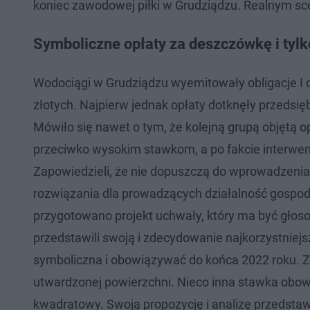
koniec zawodowej piłki w Grudziądzu. Realnym sc
Symboliczne opłaty za deszczówkę i tylk
Wodociągi w Grudziądzu wyemitowały obligacje I o
złotych. Najpierw jednak opłaty dotknęły przedsi
Mówiło się nawet o tym, że kolejną grupą objętą 
przeciwko wysokim stawkom, a po fakcie interwencj
Zapowiedzieli, że nie dopuszczą do wprowadzenia
rozwiązania dla prowadzących działalność gospod
przygotowano projekt uchwały, który ma być głoso
przedstawili swoją i zdecydowanie najkorzystniej
symboliczna i obowiązywać do końca 2022 roku. 
utwardzonej powierzchni. Nieco inna stawka obowi
kwadratowy. Swoją propozycję i analizę przedsta