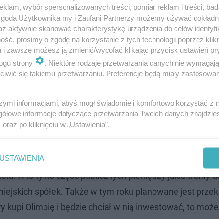
klam, wybór spersonalizowanych treści, pomiar reklam i treści, bad
 zgodą Użytkownika my i Zaufani Partnerzy możemy używać dokład
az aktywnie skanować charakterystykę urządzenia do celów identyfi
ść, prosimy o zgodę na korzystanie z tych technologii poprzez klikn
a i zawsze możesz ją zmienić/wycofać klikając przycisk ustawień pr
ogu strony
. Niektóre rodzaje przetwarzania danych nie wymagaj
iwić się takiemu przetwarzaniu. Preferencje będą miały zastosowanie
szymi informacjami, abyś mógł świadomie i komfortowo korzystać z
gółowe informacje dotyczące przetwarzania Twoich danych znajdzi
ży udziałów Olimpii
s
oraz po kliknięciu w „Ustawienia”.
stać sprzedana. O ile znajdzie się chętny. Radni mają 
USTAWIENIA
 tysięcy złotych. Jednak do klubu piłkarskiego w ostatn
. A to tylko część publicznych pieniędzy jakie trafiły d
iejskich spółek. Także w tym roku planowane jest prze
tóry kupi Olimpię i będzie chciał w nią inwestować, to moż