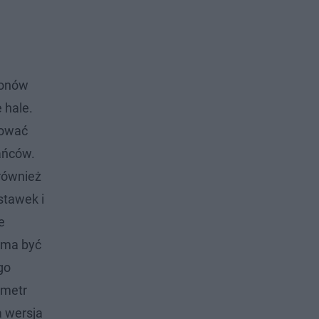
ionów
 hale.
tować
kańców.
również
stawek i
e
 ma być
go
 metr
a wersja