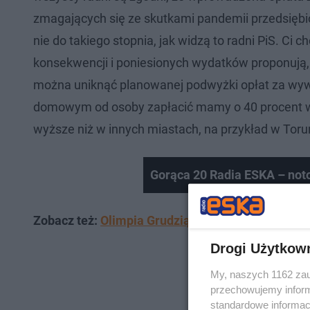
zmagających się ze skutkami pandemii przedsiębi
nie do takiego stopnia, jak widzą to radni PiS. Ci 
konsekwencji i poniesionych wydatków proponują, 
można uniknąć planowanej podwyżki opłat za wyw
domowym od osoby zapłacić mamy o 40 procent wię
wyższe niż w innych miastach, na przykład w Toru
Gorąca 20 Radia ESKA – not
Zobacz też:
Olimpia Grudziądz wkracza na zwycięs
Drogi Użytkow
My, naszych 1162 zau
przechowujemy informa
standardowe informac