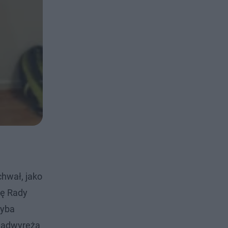
hwał, jako
tę Rady
hyba
 nadwyręża