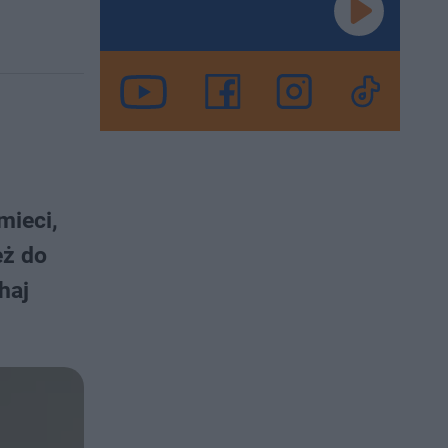
mieci,
eż do
haj