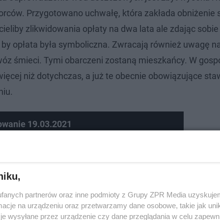
orców. Przygotowano uchwałę, która zakłada obniżenie 
chcieliby zlikwidowania opłaty na dwa lata ale zdając sobi
by opłata była symboliczna. Zwracają również uwagę na
óz śmieci. Tymi obarczeni zostaną mieszkańcy. W gosp
cej niż dotychczas, a już te obecnie obowiązujące sta
niu.
owanie 19.03.2021
ką ścieżkę! Druga wygrana z rzędu "Biało-zielonych"!
niku,
fanych partnerów oraz inne podmioty z Grupy ZPR Media uzyskujem
cje na urządzeniu oraz przetwarzamy dane osobowe, takie jak unika
je wysyłane przez urządzenie czy dane przeglądania w celu zapewn