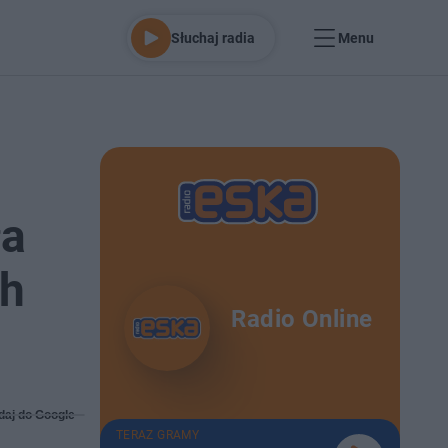
Słuchaj radia
Menu
ła
ch
Radio Online
daj do Google
TERAZ GRAMY