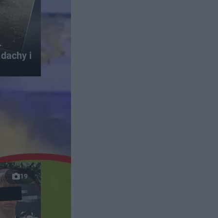
.
dachy i
19