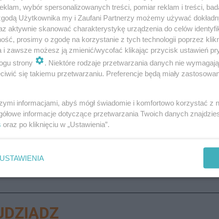
klam, wybór spersonalizowanych treści, pomiar reklam i treści, bad
 zgodą Użytkownika my i Zaufani Partnerzy możemy używać dokład
az aktywnie skanować charakterystykę urządzenia do celów identyfi
ść, prosimy o zgodę na korzystanie z tych technologii poprzez klikn
a i zawsze możesz ją zmienić/wycofać klikając przycisk ustawień pr
okolicy? A może chcesz poinformować o trudnej sytuacj
ogu strony
. Niektóre rodzaje przetwarzania danych nie wymagaj
! Piszcie do nas na:
[email protected]
iwić się takiemu przetwarzaniu. Preferencje będą miały zastosowanie
szymi informacjami, abyś mógł świadomie i komfortowo korzystać z
ostrzeżenie pogodowe
gółowe informacje dotyczące przetwarzania Twoich danych znajdzi
s
oraz po kliknięciu w „Ustawienia”.
USTAWIENIA
UDZIĄDZ