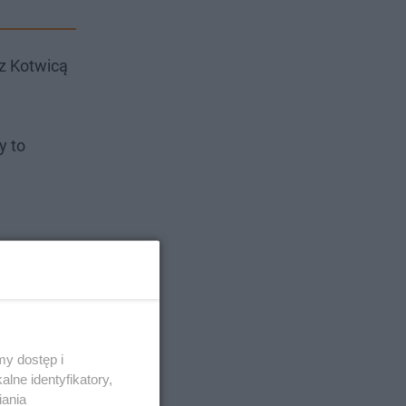
 z Kotwicą
 to
y dostęp i
lne identyfikatory,
iania