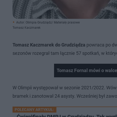
Autor: Olimpia Grudziądz/ Materiały prasowe
Tomasz Kaczmarek
Tomasz Kaczmarek do Grudziądza
powraca po dw
sezonów rozegrał tam łącznie 57 spotkań, w który
Tomasz Fornal mówi o walce 
W Olimpii występował w sezonie 2021/2022. Wówcza
bramek i zanotował 24 asysty. Wcześniej był zawo
POLECANY ARTYKUŁ:
Ćwierćfinały DMPJ w Grudziądzu. Tak wyg