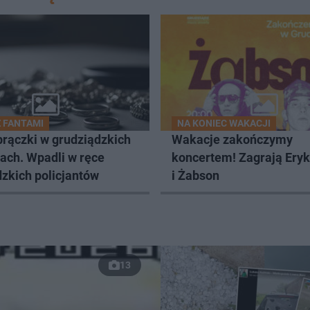
Z FANTAMI
NA KONIEC WAKACJI
brączki w grudziądzkich
Wakacje zakończymy
ach. Wpadli w ręce
koncertem! Zagrają Ery
zkich policjantów
i Żabson
13