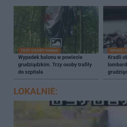
TRZY OSOBY RANNE
WPADLI 
Wypadek balonu w powiecie
Kradli o
grudziądzkim. Trzy osoby trafiły
lombard
do szpitala
grudziąd
LOKALNIE: