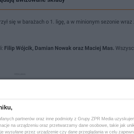
ył się w barażach o 1. ligę, a w minionym sezonie wraz
i:
Filip Wójcik, Damian Nowak oraz Maciej Mas.
Wszyscy
niku,
fanych partnerów oraz inne podmioty z Grupy ZPR Media uzyskujem
cje na urządzeniu oraz przetwarzamy dane osobowe, takie jak unika
je wysyłane przez urządzenie czy dane przeglądania w celu zapewn