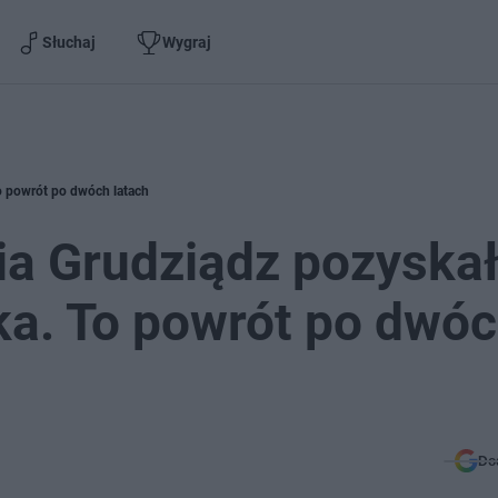
Słuchaj
Wygraj
o powrót po dwóch latach
ia Grudziądz pozyska
ka. To powrót po dwó
Do