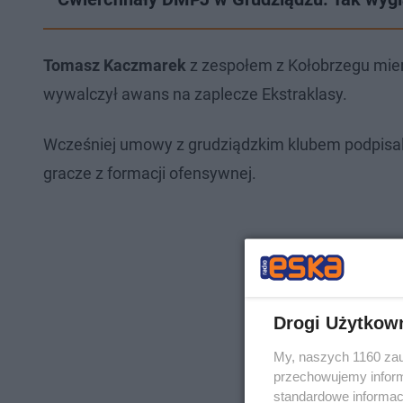
Tomasz Kaczmarek
z zespołem z Kołobrzegu mierz
wywalczył awans na zaplecze Ekstraklasy.
Wcześniej umowy z grudziądzkim klubem podpisal
gracze z formacji ofensywnej.
Drogi Użytkow
My, naszych 1160 zau
przechowujemy informa
standardowe informac