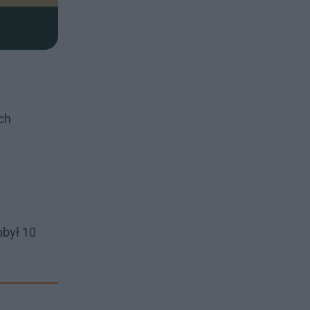
ch
obył 10