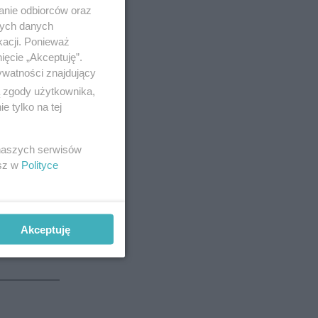
anie odbiorców oraz
nych danych
kacji. Ponieważ
ięcie „Akceptuję”.
ywatności znajdujący
i w Twoim
ą zgody użytkownika,
 tylko na tej
 naszych serwisów
esz w
Polityce
Akceptuję