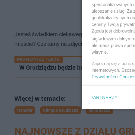
spersonalizowanych re
ulepszanie usług. Za
geolokalizacyjnych or
cenimy Twoją prywatno
Zgoda jest dobrowoln
Jesteś świadkiem ciekawego zdarzenia w waszej 
się w lewym dolnym r
mieście? Czekamy na zdjęcia, filmy i gorące newsy
ale masz prawo sprzec
witrynie.
PRZECZYTAJ TAKŻE:
Zapoznaj się z poniż
W Grudziądzu będzie bardzo gorąco! Jest 
internetowych. Szcze
Prywatności
i
Cookie
PARTNERZY
transfer
Olimpia Grudziądz
piłka nożna
NAJNOWSZE Z DZIAŁU GR