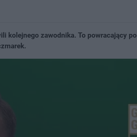
wili kolejnego zawodnika. To powracający p
czmarek.