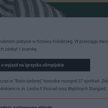
uletnim pobycie w Kotwicy Kołobrzeg. W przeciągu dwó
ch zdobył 1 bramkę.
o wyjazd na igrzyska olimpijskie
s w "Biało-zielonej" koszulce rozegrał 37 spotkań. Zd
dnikiem m.in. Lecha II Poznań oraz Błękitnych Stargard.
lądają awizowane składy