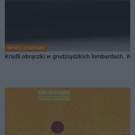
WPADLI Z FANTAMI
Kradli obrączki w grudziądzkich lombardach. Wp