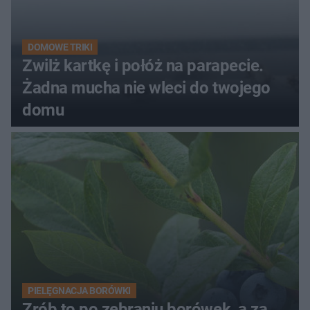
DOMOWE TRIKI
Zwilż kartkę i połóż na parapecie.
Żadna mucha nie wleci do twojego
domu
PIELĘGNACJA BORÓWKI
Zrób to po zebraniu borówek, a za