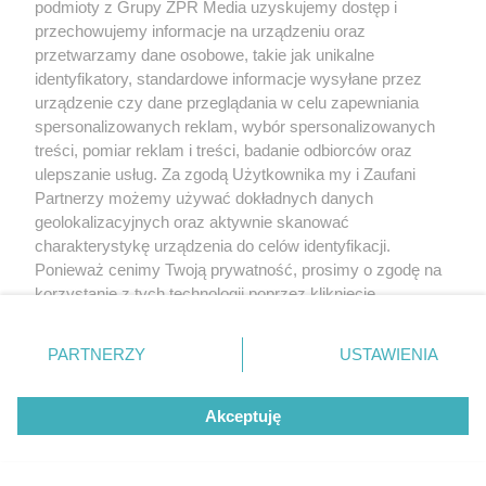
podmioty z Grupy ZPR Media uzyskujemy dostęp i
przechowujemy informacje na urządzeniu oraz
przetwarzamy dane osobowe, takie jak unikalne
identyfikatory, standardowe informacje wysyłane przez
Żaden utwór zamieszczony w serwisie nie może być powielany i
urządzenie czy dane przeglądania w celu zapewniania
rozpowszechniany lub dalej rozpowszechniany w jakikolwiek sposób (w
spersonalizowanych reklam, wybór spersonalizowanych
tym także elektroniczny lub mechaniczny) na jakimkolwiek polu
treści, pomiar reklam i treści, badanie odbiorców oraz
eksploatacji w jakiejkolwiek formie, włącznie z umieszczaniem w Internecie
bez pisemnej zgody właściciela praw. Jakiekolwiek użycie lub
ulepszanie usług. Za zgodą Użytkownika my i Zaufani
wykorzystanie utworów w całości lub w części z naruszeniem prawa, tzn.
Partnerzy możemy używać dokładnych danych
bez właściwej zgody, jest zabronione pod groźbą kary i może być ścigane
prawnie.
geolokalizacyjnych oraz aktywnie skanować
charakterystykę urządzenia do celów identyfikacji.
Ponieważ cenimy Twoją prywatność, prosimy o zgodę na
korzystanie z tych technologii poprzez kliknięcie
„Akceptuję”. Zgoda jest dobrowolna i zawsze możesz ją
zmienić/wycofać klikając przycisk ustawień prywatności
PARTNERZY
USTAWIENIA
znajdujący się w lewym dolnym rogu strony
. Niektóre
O nas
rodzaje przetwarzania danych nie wymagają zgody
Akceptuję
użytkownika, ale masz prawo sprzeciwić się takiemu
Informacje prawne
przetwarzaniu. Preferencje będą miały zastosowanie tylko
Nasze serwisy
na tej witrynie.