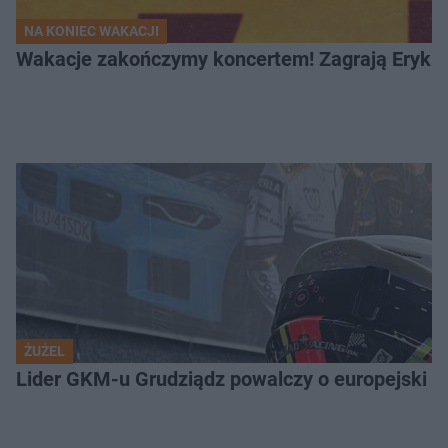
NA KONIEC WAKACJI
Wakacje zakończymy koncertem! Zagrają Eryk 
ŻUŻEL
Lider GKM-u Grudziądz powalczy o europejski t