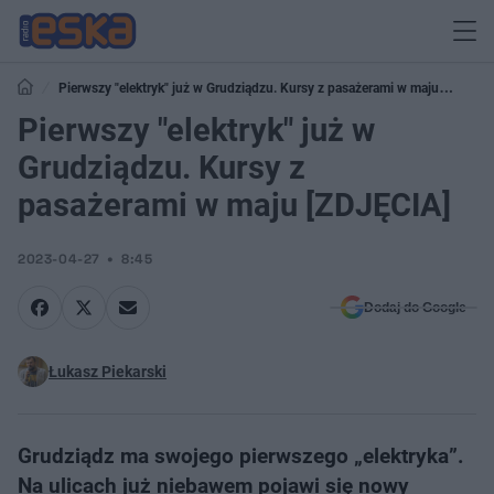
Pierwszy "elektryk" już w Grudziądzu. Kursy z pasażerami w maju
[ZDJĘCIA]
Pierwszy "elektryk" już w
Grudziądzu. Kursy z
pasażerami w maju [ZDJĘCIA]
2023-04-27
8:45
Dodaj do Google
Łukasz Piekarski
Grudziądz ma swojego pierwszego „elektryka”.
Na ulicach już niebawem pojawi się nowy