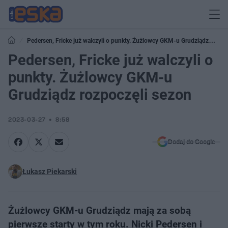
Pedersen, Fricke już walczyli o punkty. Żużlowcy GKM-u Grudziądz
rozpoczęli sezon
Pedersen, Fricke już walczyli o
punkty. Żużlowcy GKM-u
Grudziądz rozpoczęli sezon
2023-03-27
8:58
Dodaj do Google
Łukasz Piekarski
Żużlowcy GKM-u Grudziądz mają za sobą
pierwsze starty w tym roku. Nicki Pedersen i