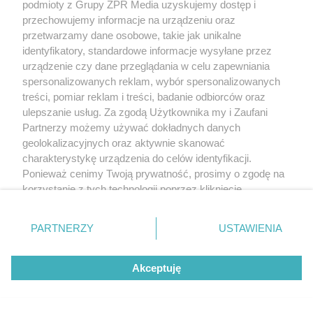
podmioty z Grupy ZPR Media uzyskujemy dostęp i
europejskiego kraju. W
przechowujemy informacje na urządzeniu oraz
przetwarzamy dane osobowe, takie jak unikalne
Polsce nosi je zaledwie 3
identyfikatory, standardowe informacje wysyłane przez
urządzenie czy dane przeglądania w celu zapewniania
kobiety
spersonalizowanych reklam, wybór spersonalizowanych
treści, pomiar reklam i treści, badanie odbiorców oraz
ulepszanie usług. Za zgodą Użytkownika my i Zaufani
Partnerzy możemy używać dokładnych danych
geolokalizacyjnych oraz aktywnie skanować
charakterystykę urządzenia do celów identyfikacji.
Ponieważ cenimy Twoją prywatność, prosimy o zgodę na
korzystanie z tych technologii poprzez kliknięcie
„Akceptuję”. Zgoda jest dobrowolna i zawsze możesz ją
DOMOWE TRIKI
zmienić/wycofać klikając przycisk ustawień prywatności
PARTNERZY
USTAWIENIA
Zwilż kartkę i połóż na parapecie.
znajdujący się w lewym dolnym rogu strony
. Niektóre
rodzaje przetwarzania danych nie wymagają zgody
Żadna mucha nie wleci do twojego
Akceptuję
użytkownika, ale masz prawo sprzeciwić się takiemu
domu
przetwarzaniu. Preferencje będą miały zastosowanie tylko
na tej witrynie.