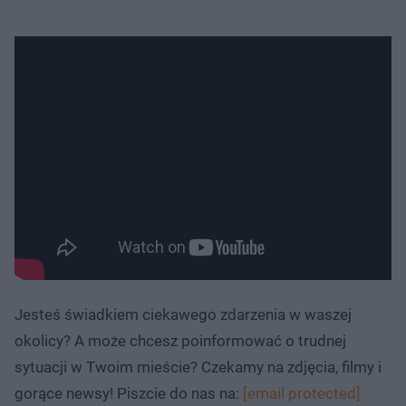
Jesteś świadkiem ciekawego zdarzenia w waszej
okolicy? A może chcesz poinformować o trudnej
sytuacji w Twoim mieście? Czekamy na zdjęcia, filmy i
gorące newsy! Piszcie do nas na:
[email protected]