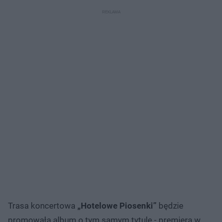
Trasa koncertowa
„Hotelowe Piosenki”
będzie
promowała album o tym samym tytule - premiera w