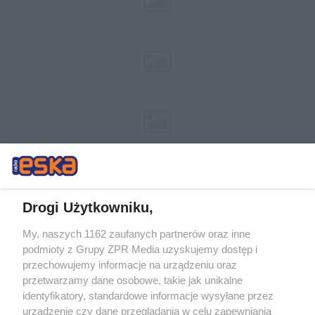
Drogi Użytkowniku,
My, naszych 1162 zaufanych partnerów oraz inne
Żaden utwór zamieszczony w serwisie nie może być powielany i
podmioty z Grupy ZPR Media uzyskujemy dostęp i
rozpowszechniany lub dalej rozpowszechniany w jakikolwiek sposób (w
tym także elektroniczny lub mechaniczny) na jakimkolwiek polu
przechowujemy informacje na urządzeniu oraz
eksploatacji w jakiejkolwiek formie, włącznie z umieszczaniem w
przetwarzamy dane osobowe, takie jak unikalne
Internecie bez pisemnej zgody właściciela praw. Jakiekolwiek użycie lub
identyfikatory, standardowe informacje wysyłane przez
wykorzystanie utworów w całości lub w części z naruszeniem prawa,
tzn. bez właściwej zgody, jest zabronione pod groźbą kary i może być
urządzenie czy dane przeglądania w celu zapewniania