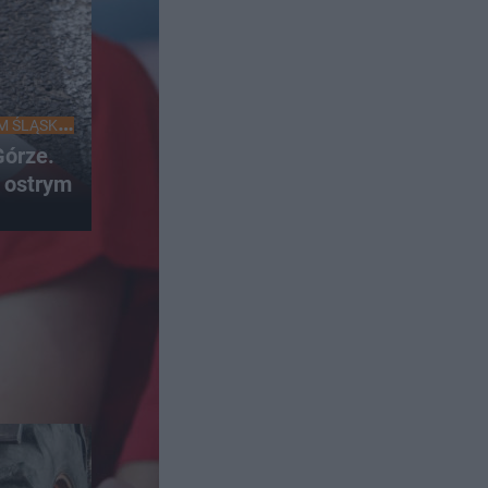
M ŚLĄSKU
órze.
 ostrym