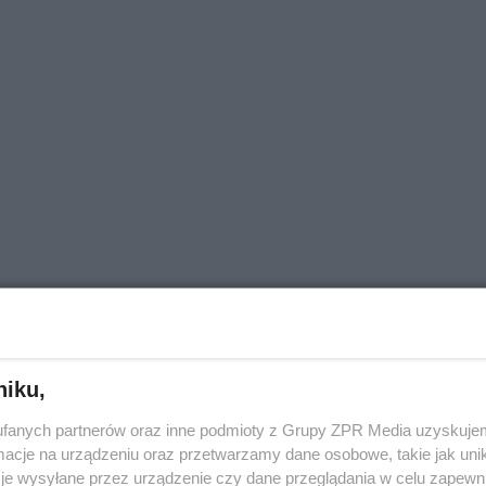
okolicy? A może chcesz poinformować o trudnej sytuacj
! Piszcie do nas na:
[email protected]
niku,
fanych partnerów oraz inne podmioty z Grupy ZPR Media uzyskujem
cje na urządzeniu oraz przetwarzamy dane osobowe, takie jak unika
je wysyłane przez urządzenie czy dane przeglądania w celu zapewn