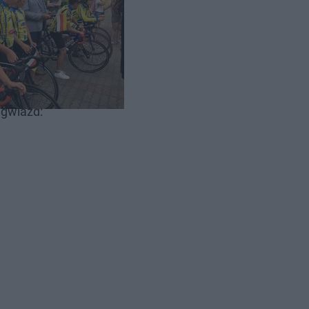
wa
 gwiazd: