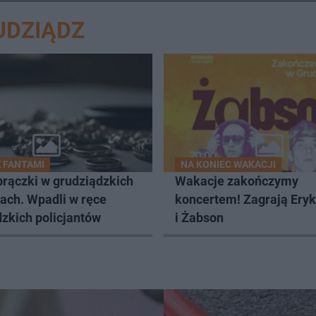
UDZIĄDZ
Z FANTAMI
NA KONIEC WAKACJI
brączki w grudziądzkich
Wakacje zakończymy
ach. Wpadli w ręce
koncertem! Zagrają Ery
zkich policjantów
i Żabson