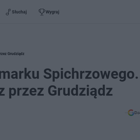
Słuchaj
Wygraj
rzez Grudziądz
rmarku Spichrzowego.
z przez Grudziądz
Do