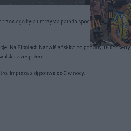
hrzowego była uroczysta parada spod budynku Starost
kcje. Na Błoniach Nadwiślańskich od godziny 18 koncerty
owalska z zespołem.
ro. Impreza z dj potrwa do 2 w nocy.