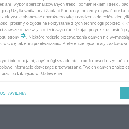
klam, wybór spersonalizowanych treści, pomiar reklam i treści, bad
 zgodą Użytkownika my i Zaufani Partnerzy możemy używać dokład
az aktywnie skanować charakterystykę urządzenia do celów identyfi
ść, prosimy o zgodę na korzystanie z tych technologii poprzez klikn
a i zawsze możesz ją zmienić/wycofać klikając przycisk ustawień pr
ogu strony
. Niektóre rodzaje przetwarzania danych nie wymagaj
iwić się takiemu przetwarzaniu. Preferencje będą miały zastosowanie
szymi informacjami, abyś mógł świadomie i komfortowo korzystać z
gółowe informacje dotyczące przetwarzania Twoich danych znajdzi
s
oraz po kliknięciu w „Ustawienia”.
ziądzu. Zobacz zdjęcia
USTAWIENIA