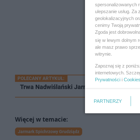
spersonalizowanych re
ulepszanie usług. Za
geolokalizacyjnych or
cenimy Twoją prywatno
Zgoda jest dobrowoln
się w lewym dolnym r
ale masz prawo sprzec
witrynie.
Zapoznaj się z poniż
internetowych. Szcze
POLECANY ARTYKUŁ:
Prywatności
i
Cookie
Trwa Nadwiślański Jarmark Staroci w Grud
PARTNERZY
Jarmark Spichrzowy Grudziądz