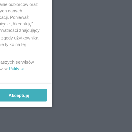
anie odbiorców oraz
nych danych
kacji. Ponieważ
ięcie „Akceptuję”.
ywatności znajdujący
ą zgody użytkownika,
 tylko na tej
 naszych serwisów
esz w
Polityce
Akceptuję