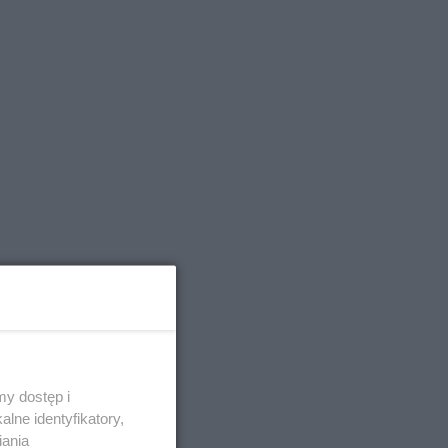
i w Twoim
y dostęp i
lne identyfikatory,
iania