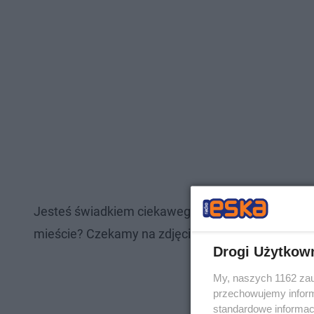
Jesteś świadkiem ciekawego zdarzenia w waszej 
mieście? Czekamy na zdjęcia, filmy i gorące newsy
Drogi Użytkow
My, naszych 1162 zau
przechowujemy informa
standardowe informac