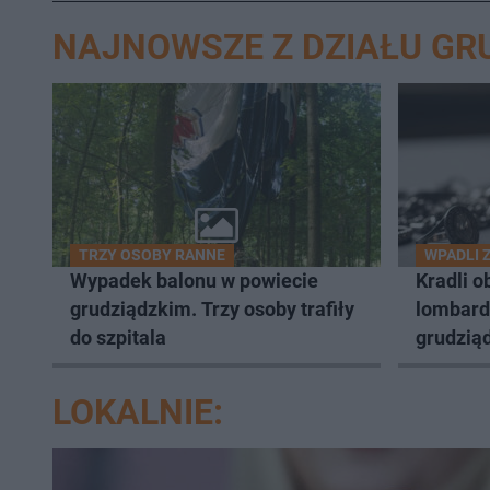
NAJNOWSZE Z DZIAŁU GR
TRZY OSOBY RANNE
WPADLI 
Wypadek balonu w powiecie
Kradli o
grudziądzkim. Trzy osoby trafiły
lombard
do szpitala
grudziąd
LOKALNIE: