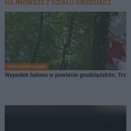
NAJNOWSZE Z DZIAŁU GRUDZIĄDZ
TRZY OSOBY RANNE
Wypadek balonu w powiecie grudziądzkim. Trzy os