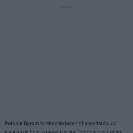
Polonia Bytom
to obecnie jeden z kandydatów do
awansu na boiska pierwszej ligi. Podopieczni trenera