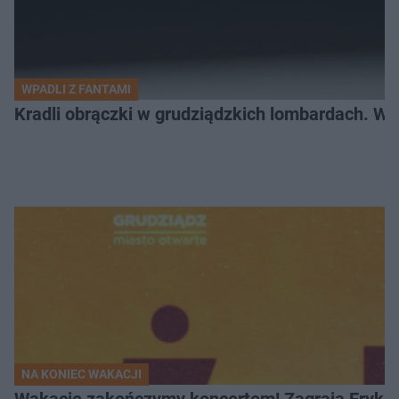
WPADLI Z FANTAMI
Kradli obrączki w grudziądzkich lombardach. Wp
NA KONIEC WAKACJI
Wakacje zakończymy koncertem! Zagrają Eryk 