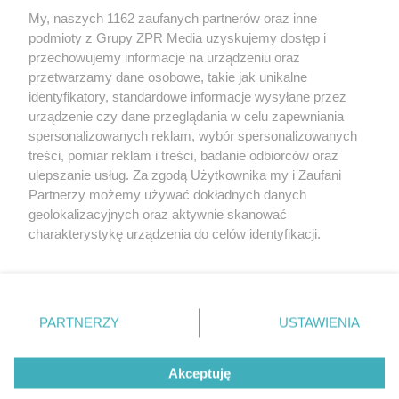
My, naszych 1162 zaufanych partnerów oraz inne
Żaden utwór zamieszczony w serwisie nie może być powielany i
podmioty z Grupy ZPR Media uzyskujemy dostęp i
rozpowszechniany lub dalej rozpowszechniany w jakikolwiek sposób (w
tym także elektroniczny lub mechaniczny) na jakimkolwiek polu
przechowujemy informacje na urządzeniu oraz
eksploatacji w jakiejkolwiek formie, włącznie z umieszczaniem w
przetwarzamy dane osobowe, takie jak unikalne
Internecie bez pisemnej zgody właściciela praw. Jakiekolwiek użycie lub
identyfikatory, standardowe informacje wysyłane przez
wykorzystanie utworów w całości lub w części z naruszeniem prawa,
tzn. bez właściwej zgody, jest zabronione pod groźbą kary i może być
urządzenie czy dane przeglądania w celu zapewniania
ścigane prawnie.
spersonalizowanych reklam, wybór spersonalizowanych
treści, pomiar reklam i treści, badanie odbiorców oraz
ulepszanie usług. Za zgodą Użytkownika my i Zaufani
Partnerzy możemy używać dokładnych danych
geolokalizacyjnych oraz aktywnie skanować
charakterystykę urządzenia do celów identyfikacji.
Ponieważ cenimy Twoją prywatność, prosimy o zgodę na
O nas
korzystanie z tych technologii poprzez kliknięcie
Informacje prawne
„Akceptuję”. Zgoda jest dobrowolna i zawsze możesz ją
zmienić/wycofać klikając przycisk ustawień prywatności
PARTNERZY
USTAWIENIA
Nasze serwisy
znajdujący się w lewym dolnym rogu strony
. Niektóre
rodzaje przetwarzania danych nie wymagają zgody
© 2026 Grupa ZPR Media
Akceptuję
użytkownika, ale masz prawo sprzeciwić się takiemu
przetwarzaniu. Preferencje będą miały zastosowanie tylko