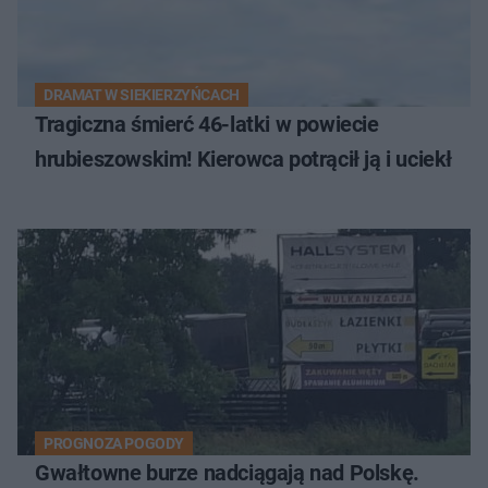
DRAMAT W SIEKIERZYŃCACH
Tragiczna śmierć 46-latki w powiecie
hrubieszowskim! Kierowca potrącił ją i uciekł
PROGNOZA POGODY
Gwałtowne burze nadciągają nad Polskę.