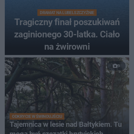
DRAMAT NA LUBELSZCZYŹNIE
Tragiczny finał poszukiwań
zaginionego 30-latka. Ciało
na żwirowni
9
ODKRYCIE W ŚWINOUJŚCIU
Tajemnica w lesie nad Bałtykiem. Tu
mogą być szczątki brytyjskich