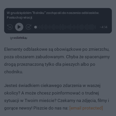
W grudziądzkim "Rolniku" zachęcali do noszenia odblasków.
Posłuchaj relacji:
L
P
P
P
-
4:14
G
o
r
r
o
z
r
a
z
z
o
a
d
e
e
s
j
t
e
w
w
a
d
i
i
ł
:
ń
ń
y
Elementy odblaskowe są obowiązkowe po zmierzchu,
c
5
1
1
z
.
0
0
a
poza obszarem zabudowanym. Chyba że spacerujemy
s
8
s
s
Â
8
d
d
drogą przeznaczoną tylko dla pieszych albo po
%
o
o
t
p
chodniku.​
u
r
ł
z
u
o
d
Jesteś świadkiem ciekawego zdarzenia w waszej
u
okolicy? A może chcesz poinformować o trudnej
sytuacji w Twoim mieście? Czekamy na zdjęcia, filmy i
gorące newsy! Piszcie do nas na:
[email protected]