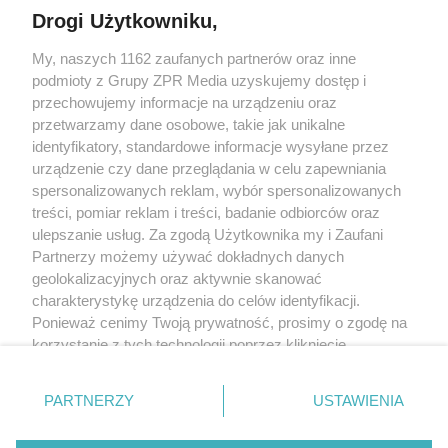
Drogi Użytkowniku,
My, naszych 1162 zaufanych partnerów oraz inne
Żaden utwór zamieszczony w serwisie nie może być powielany i
podmioty z Grupy ZPR Media uzyskujemy dostęp i
rozpowszechniany lub dalej rozpowszechniany w jakikolwiek sposób (w
tym także elektroniczny lub mechaniczny) na jakimkolwiek polu
przechowujemy informacje na urządzeniu oraz
eksploatacji w jakiejkolwiek formie, włącznie z umieszczaniem w Internecie
przetwarzamy dane osobowe, takie jak unikalne
bez pisemnej zgody właściciela praw. Jakiekolwiek użycie lub
wykorzystanie utworów w całości lub w części z naruszeniem prawa, tzn.
identyfikatory, standardowe informacje wysyłane przez
bez właściwej zgody, jest zabronione pod groźbą kary i może być ścigane
urządzenie czy dane przeglądania w celu zapewniania
prawnie.
spersonalizowanych reklam, wybór spersonalizowanych
treści, pomiar reklam i treści, badanie odbiorców oraz
ulepszanie usług. Za zgodą Użytkownika my i Zaufani
Partnerzy możemy używać dokładnych danych
geolokalizacyjnych oraz aktywnie skanować
charakterystykę urządzenia do celów identyfikacji.
O nas
Ponieważ cenimy Twoją prywatność, prosimy o zgodę na
korzystanie z tych technologii poprzez kliknięcie
Informacje prawne
„Akceptuję”. Zgoda jest dobrowolna i zawsze możesz ją
zmienić/wycofać klikając przycisk ustawień prywatności
Nasze serwisy
PARTNERZY
USTAWIENIA
znajdujący się w lewym dolnym rogu strony
. Niektóre
rodzaje przetwarzania danych nie wymagają zgody
© 2026 Grupa ZPR Media