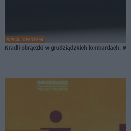
WPADLI Z FANTAMI
Kradli obrączki w grudziądzkich lombardach. Wp