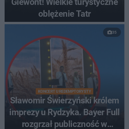
Giewont! Wielkie turystyczne
oblężenie Tatr
35
KONCERT U REDEMPTORYSTY
Sławomir Świerzyński królem
imprezy u Rydzyka. Bayer Full
rozgrzał publiczność w