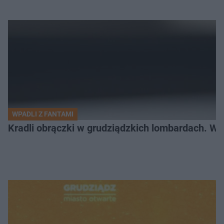
WPADLI Z FANTAMI
Kradli obrączki w grudziądzkich lombardach. Wp