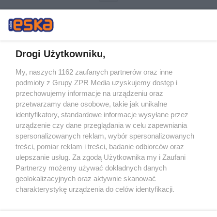
Drogi Użytkowniku,
My, naszych 1162 zaufanych partnerów oraz inne
Żaden utwór zamieszczony w serwisie nie może być powielany i
podmioty z Grupy ZPR Media uzyskujemy dostęp i
rozpowszechniany lub dalej rozpowszechniany w jakikolwiek sposób (w
przechowujemy informacje na urządzeniu oraz
tym także elektroniczny lub mechaniczny) na jakimkolwiek polu
eksploatacji w jakiejkolwiek formie, włącznie z umieszczaniem w
przetwarzamy dane osobowe, takie jak unikalne
Internecie bez pisemnej zgody właściciela praw. Jakiekolwiek użycie lub
identyfikatory, standardowe informacje wysyłane przez
wykorzystanie utworów w całości lub w części z naruszeniem prawa,
tzn. bez właściwej zgody, jest zabronione pod groźbą kary i może być
urządzenie czy dane przeglądania w celu zapewniania
ścigane prawnie.
spersonalizowanych reklam, wybór spersonalizowanych
treści, pomiar reklam i treści, badanie odbiorców oraz
ulepszanie usług. Za zgodą Użytkownika my i Zaufani
Partnerzy możemy używać dokładnych danych
geolokalizacyjnych oraz aktywnie skanować
charakterystykę urządzenia do celów identyfikacji.
Ponieważ cenimy Twoją prywatność, prosimy o zgodę na
O nas
korzystanie z tych technologii poprzez kliknięcie