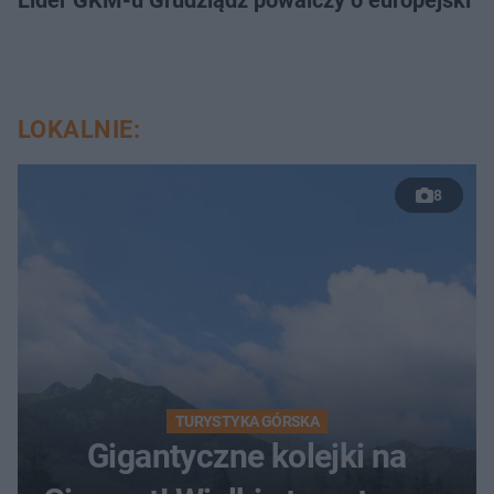
Lider GKM-u Grudziądz powalczy o europejski t
LOKALNIE:
8
TURYSTYKA GÓRSKA
Gigantyczne kolejki na