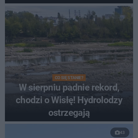
Toruniu
CO SIĘ STANIE?
W sierpniu padnie rekord,
chodzi o Wisłę! Hydrolodzy
ostrzegają
43