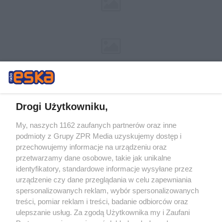
Drogi Użytkowniku,
My, naszych 1162 zaufanych partnerów oraz inne
Żaden utwór zamieszczony w serwisie nie może być powielany i
podmioty z Grupy ZPR Media uzyskujemy dostęp i
rozpowszechniany lub dalej rozpowszechniany w jakikolwiek sposób (w
tym także elektroniczny lub mechaniczny) na jakimkolwiek polu
przechowujemy informacje na urządzeniu oraz
eksploatacji w jakiejkolwiek formie, włącznie z umieszczaniem w
przetwarzamy dane osobowe, takie jak unikalne
Internecie bez pisemnej zgody właściciela praw. Jakiekolwiek użycie lub
identyfikatory, standardowe informacje wysyłane przez
wykorzystanie utworów w całości lub w części z naruszeniem prawa,
tzn. bez właściwej zgody, jest zabronione pod groźbą kary i może być
urządzenie czy dane przeglądania w celu zapewniania
ścigane prawnie.
spersonalizowanych reklam, wybór spersonalizowanych
treści, pomiar reklam i treści, badanie odbiorców oraz
ulepszanie usług. Za zgodą Użytkownika my i Zaufani