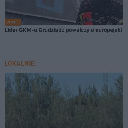
ŻUŻEL
Lider GKM-u Grudziądz powalczy o europejski t
LOKALNIE: