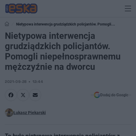
Nietypowa interwencja grudziądzkich policjantów. Pomogli
niepełnosprawnemu mężczyźnie na dworcu
Nietypowa interwencja
grudziądzkich policjantów.
Pomogli niepełnosprawnemu
mężczyźnie na dworcu
2021-09-28
12:44
Dodaj do Google
Łukasz Piekarski
To była nietypowa interwencja policjantów z