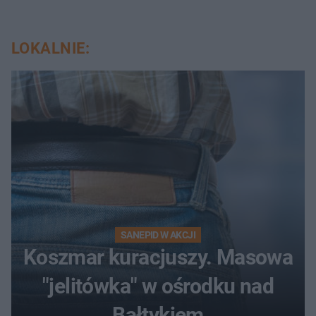
LOKALNIE:
SANEPID W AKCJI
Koszmar kuracjuszy. Masowa
"jelitówka" w ośrodku nad
Bałtykiem