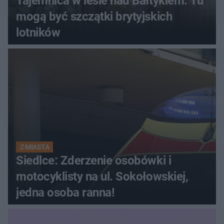
Tajemnica w lesie nad Bałtykiem. Tu
mogą być szczątki brytyjskich
lotników
Z MIASTA
Siedlce: Zderzenie osobówki i
motocyklisty na ul. Sokołowskiej,
jedna osoba ranna!