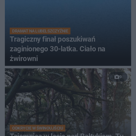
DRAMAT NA LUBELSZCZYŹNIE
Tragiczny finał poszukiwań
zaginionego 30-latka. Ciało na
żwirowni
9
ODKRYCIE W ŚWINOUJŚCIU