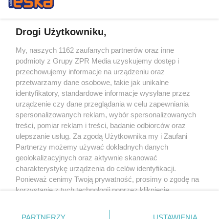
Drogi Użytkowniku,
My, naszych 1162 zaufanych partnerów oraz inne
Żaden utwór zamieszczony w serwisie nie może być powielany i
podmioty z Grupy ZPR Media uzyskujemy dostęp i
rozpowszechniany lub dalej rozpowszechniany w jakikolwiek sposób (w
tym także elektroniczny lub mechaniczny) na jakimkolwiek polu
przechowujemy informacje na urządzeniu oraz
eksploatacji w jakiejkolwiek formie, włącznie z umieszczaniem w Internecie
przetwarzamy dane osobowe, takie jak unikalne
bez pisemnej zgody właściciela praw. Jakiekolwiek użycie lub
wykorzystanie utworów w całości lub w części z naruszeniem prawa, tzn.
identyfikatory, standardowe informacje wysyłane przez
bez właściwej zgody, jest zabronione pod groźbą kary i może być ścigane
urządzenie czy dane przeglądania w celu zapewniania
prawnie.
spersonalizowanych reklam, wybór spersonalizowanych
treści, pomiar reklam i treści, badanie odbiorców oraz
ulepszanie usług. Za zgodą Użytkownika my i Zaufani
Partnerzy możemy używać dokładnych danych
geolokalizacyjnych oraz aktywnie skanować
charakterystykę urządzenia do celów identyfikacji.
Ponieważ cenimy Twoją prywatność, prosimy o zgodę na
O nas
korzystanie z tych technologii poprzez kliknięcie
Informacje prawne
„Akceptuję”. Zgoda jest dobrowolna i zawsze możesz ją
zmienić/wycofać klikając przycisk ustawień prywatności
Nasze serwisy
PARTNERZY
USTAWIENIA