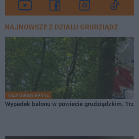
NAJNOWSZE Z DZIAŁU GRUDZIĄDZ
TRZY OSOBY RANNE
Wypadek balonu w powiecie grudziądzkim. Trzy os