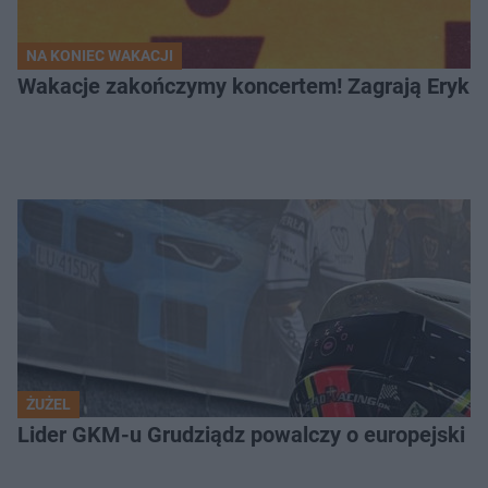
NA KONIEC WAKACJI
Wakacje zakończymy koncertem! Zagrają Eryk 
ŻUŻEL
Lider GKM-u Grudziądz powalczy o europejski t