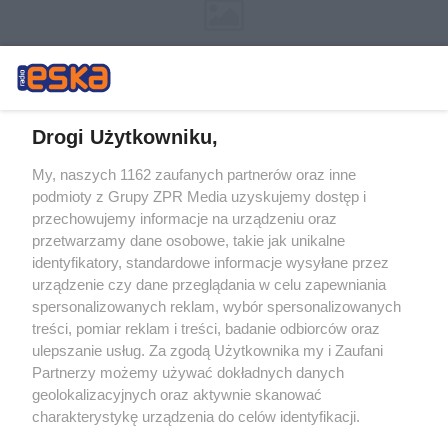
Drogi Użytkowniku,
My, naszych 1162 zaufanych partnerów oraz inne
Żaden utwór zamieszczony w serwisie nie może być powielany i
podmioty z Grupy ZPR Media uzyskujemy dostęp i
rozpowszechniany lub dalej rozpowszechniany w jakikolwiek sposób (w
tym także elektroniczny lub mechaniczny) na jakimkolwiek polu
przechowujemy informacje na urządzeniu oraz
eksploatacji w jakiejkolwiek formie, włącznie z umieszczaniem w
przetwarzamy dane osobowe, takie jak unikalne
Internecie bez pisemnej zgody właściciela praw. Jakiekolwiek użycie lub
identyfikatory, standardowe informacje wysyłane przez
wykorzystanie utworów w całości lub w części z naruszeniem prawa,
tzn. bez właściwej zgody, jest zabronione pod groźbą kary i może być
urządzenie czy dane przeglądania w celu zapewniania
ścigane prawnie.
spersonalizowanych reklam, wybór spersonalizowanych
treści, pomiar reklam i treści, badanie odbiorców oraz
ulepszanie usług. Za zgodą Użytkownika my i Zaufani
Partnerzy możemy używać dokładnych danych
geolokalizacyjnych oraz aktywnie skanować
charakterystykę urządzenia do celów identyfikacji.
Ponieważ cenimy Twoją prywatność, prosimy o zgodę na
O nas