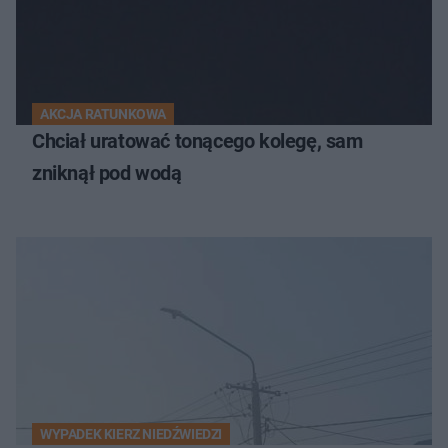
AKCJA RATUNKOWA
Chciał uratować tonącego kolegę, sam
zniknął pod wodą
WYPADEK KIERZ NIEDŹWIEDZI