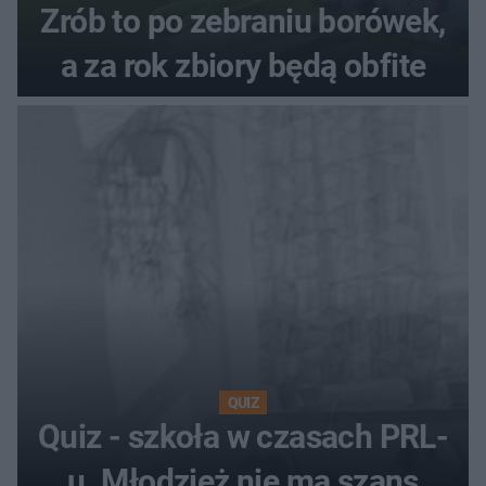
Zrób to po zebraniu borówek,
a za rok zbiory będą obfite
QUIZ
Quiz - szkoła w czasach PRL-
u. Młodzież nie ma szans