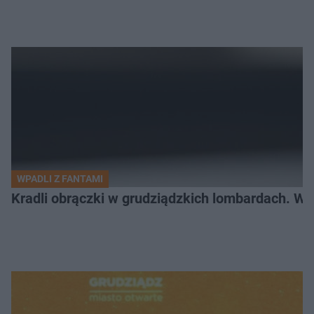
WPADLI Z FANTAMI
Kradli obrączki w grudziądzkich lombardach. Wp