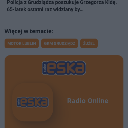
Policja z Grudziądza poszukuje Grzegorza Kidę.
65-latek ostatni raz widziany by…
MOTOR LUBLIN
GKM GRUDZIĄDZ
ŻUŻEL
Radio Online