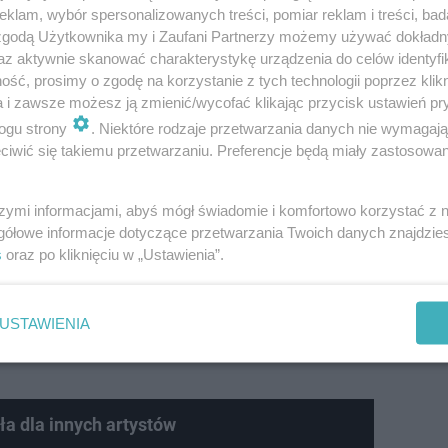
klam, wybór spersonalizowanych treści, pomiar reklam i treści, bad
 zgodą Użytkownika my i Zaufani Partnerzy możemy używać dokład
az aktywnie skanować charakterystykę urządzenia do celów identyfi
pne będą również:
ść, prosimy o zgodę na korzystanie z tych technologii poprzez klikn
a i zawsze możesz ją zmienić/wycofać klikając przycisk ustawień pr
ogu strony
. Niektóre rodzaje przetwarzania danych nie wymagaj
iwić się takiemu przetwarzaniu. Preferencje będą miały zastosowanie
szymi informacjami, abyś mógł świadomie i komfortowo korzystać z
gółowe informacje dotyczące przetwarzania Twoich danych znajdzi
s
oraz po kliknięciu w „Ustawienia”.
USTAWIENIA
ła dla innych artystów