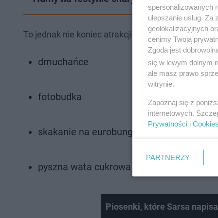
spersonalizowanych re
ulepszanie usług. Za
geolokalizacyjnych or
To jednak nie koniec atrakcji.
Do godziny 19 dostę
cenimy Twoją prywatno
Zgoda jest dobrowoln
dmuchańce
się w lewym dolnym r
ale masz prawo sprzec
witrynie.
fotobudka
Zapoznaj się z poniż
internetowych. Szcze
Prywatności
i
Cookie
skakanie na eurobungee
PARTNERZY
pyszna wata cukrowa
Piosenki, które Sarsa napisa