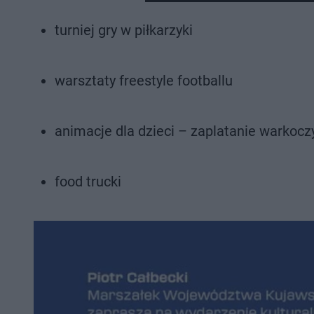
Nie można odtworzyć wid
turniej gry w piłkarzyki
Spróbuj ponownie
warsztaty freestyle footballu
animacje dla dzieci – zaplatanie warkocz
food trucki