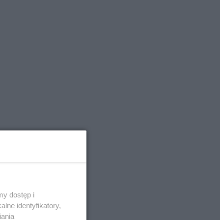
y dostęp i
lne identyfikatory,
iania