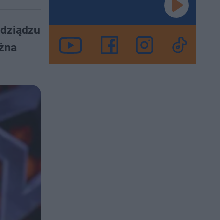
udziądzu
ożna