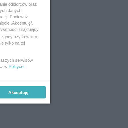
anie odbiorców oraz
nych danych
kacji. Ponieważ
ięcie „Akceptuję”.
ywatności znajdujący
ą zgody użytkownika,
 tylko na tej
 naszych serwisów
esz w
Polityce
Akceptuję